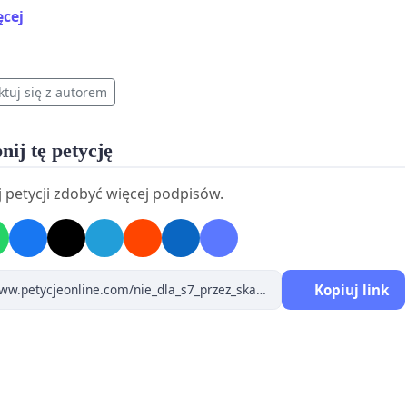
k Województwa
ęcej
Komitety
 senatorowie radni województwa radni powiatowi
ktuj się z autorem
nij tę petycję
ETYCJA MIESZKAŃCÓW I WŁADZ GMINY SKAWINA
 petycji zdobyć więcej podpisów.
rawie kategorycznego wykluczenia przebiegu drogi
ekspresowej S7
przez teren Miasta i Gminy Skawina
Kopiuj link
j podpisani mieszkańcy Miasta i Gminy Skawina, działając
e z Burmistrzem oraz Radą Miejską, wyrażamy stanowczy
iw wobec trwającej próby „reanimacji” wariantów