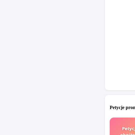
w 2022 
przebie
spotkał
zostało 
w któr
prowadz
podpisa
etapie 
został 
Analizi
teren n
Równie
procedo
Petycje pr
komunika
A4 oraz 
Petyc
obniże