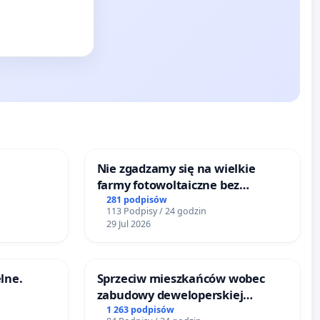
Nie zgadzamy się na wielkie
farmy fotowoltaiczne bez
rzetelnych analiz i akceptacji
281 podpisów
113 Podpisy / 24 godzin
mieszkańców
29 Jul 2026
lne.
Sprzeciw mieszkańców wobec
zabudowy deweloperskiej
terenow zielonych w rejonie
1 263 podpisów