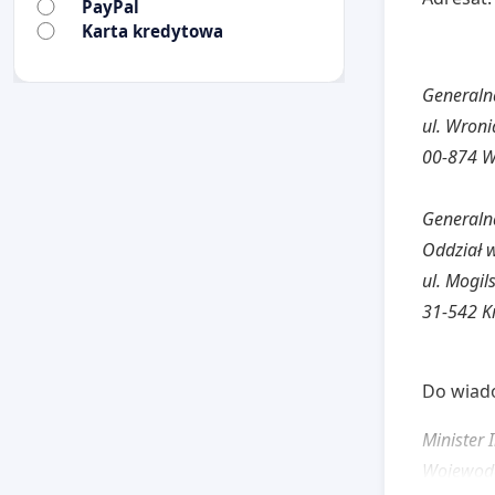
PayPal
Karta kredytowa
Generaln
ul. Wroni
00-874 
Generaln
Oddział 
ul. Mogil
31-542 K
Do wiad
Minister 
Wojewoda