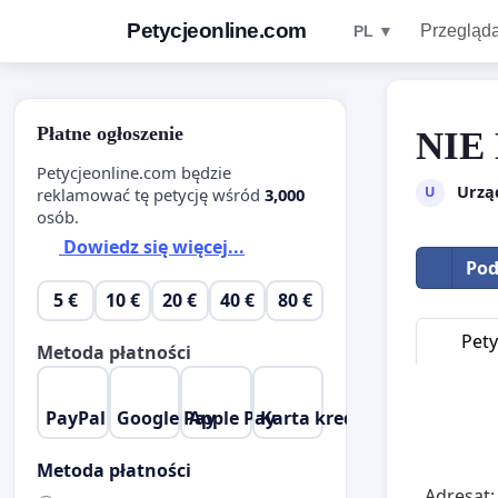
Petycjeonline.com
Przegląda
PL ▼
Płatne ogłoszenie
NIE
Petycjeonline.com będzie
Urzą
U
reklamować tę petycję wśród
3,000
osób.
Dowiedz się więcej...
Pod
5 €
10 €
20 €
40 €
80 €
Pety
Metoda płatności
PayPal
Google Pay
Apple Pay
Karta kredytowa
Metoda płatności
Adresat: