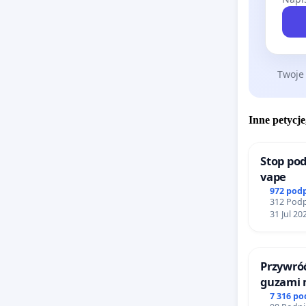
podstaw
kolejnyc
zasadne
określo
Twoje
Niepoł
rozszer
Inne petycje
podstaw
publiczn
Stop pod
vape
972 pod
312 Podp
W świet
31 Jul 20
mieszka
wariante
Przywróć
mimo że
guzami 
prowadze
litymi d
7 316 p
ma pono