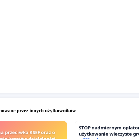
roku pojawił się tzw. „wariant społeczny”, zakładający
g S7 przez teren Miasta i Gminy Skawina. Wariant ten
 się ze zdecydowanym sprzeciwem mieszkańców, co
potwierdzone w petycji złożonej do GDDKiA w 2023 roku,
ej przedstawiono szeroką argumentację przeciwko
eniu drogi ekspresowej przez naszą Gminę, popartą 3931
mi mieszkańców. Na tym jednak nie koniec. Na pierwszym
STEŚ temat przebiegu S7 przez Miasto i Gminę Skawina
ponownie przeanalizowany – tym razem przez firmę IVIA.
e poddano aż siedem propozycji przebiegu trasy przez
aszej Gminy, opublikowanych w listopadzie 2025 roku.
ż te warianty nie zostały wskazane do dalszego
wania, między innymi z uwagi na niekorzystne skutki
omowane przez innych użytkowników
cyjne, w tym przeciążenie krótkiego odcinka autostrady
nieproporcjonalne rozłożenie ruchu.
STOP nadmiernym opłato
ja przeciwko KSEF oraz o
użytkowanie wieczyste g
nie kosztów działalności,