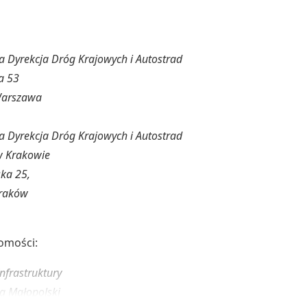
a Dyrekcja Dróg Krajowych i Autostrad
a 53
Warszawa
a Dyrekcja Dróg Krajowych i Autostrad
w Krakowie
ska 25,
raków
omości:
Infrastruktury
 Małopolski