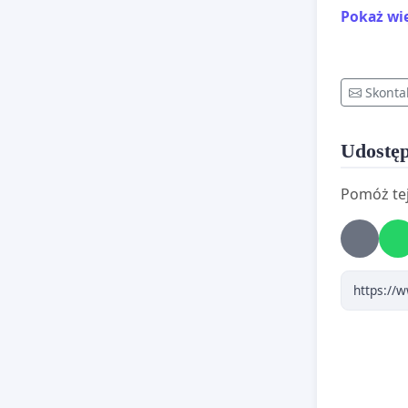
Marszałe
Pokaż wi
Gminy i 
posłowie
Skonta
Udostęp
P
Pomóż tej
w sp
My, niże
wspólni
sprzec