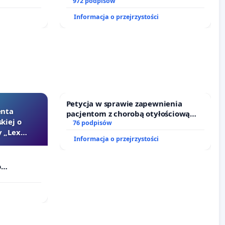
nne ogrody
972 podpisów
Informacja o przejrzystości
Petycja w sprawie zapewnienia
enta
pacjentom z chorobą otyłościową
kiej o
dostępu do kompleksowego leczenia
76 podpisów
 „Lex
oraz programów profilaktycznych.
Informacja o przejrzystości
o
Szarlatan”