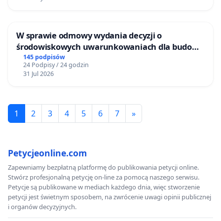
W sprawie odmowy wydania decyzji o
środowiskowych uwarunkowaniach dla budowy
zakładu wytwarzania biometanu „Krynki” w
145 podpisów
24 Podpisy / 24 godzin
Ostrowiu Południowym oraz ochrony
31 Jul 2026
mieszkańców i Puszczy Knyszyńskiej
1
2
3
4
5
6
7
»
Petycjeonline.com
Zapewniamy bezpłatną platformę do publikowania petycji online.
Stwórz profesjonalną petycję on-line za pomocą naszego serwisu.
Petycje są publikowane w mediach każdego dnia, więc stworzenie
petycji jest świetnym sposobem, na zwrócenie uwagi opinii publicznej
i organów decyzyjnych.