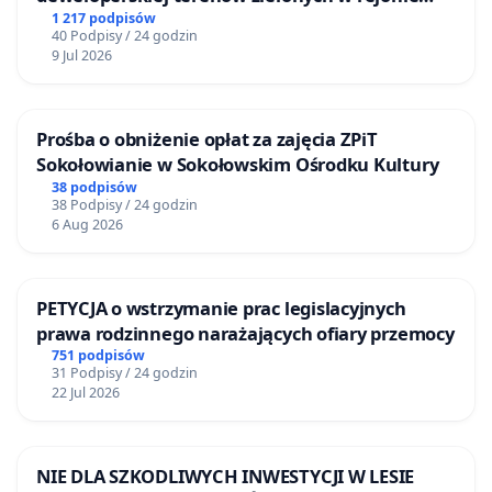
Bulwarów Straceńskich w Bielsku-Białej
1 217 podpisów
40 Podpisy / 24 godzin
9 Jul 2026
Prośba o obniżenie opłat za zajęcia ZPiT
Sokołowianie w Sokołowskim Ośrodku Kultury
38 podpisów
38 Podpisy / 24 godzin
6 Aug 2026
PETYCJA o wstrzymanie prac legislacyjnych
prawa rodzinnego narażających ofiary przemocy
751 podpisów
31 Podpisy / 24 godzin
22 Jul 2026
NIE DLA SZKODLIWYCH INWESTYCJI W LESIE