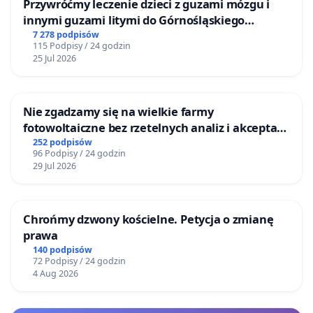
Przywróćmy leczenie dzieci z guzami mózgu i
innymi guzami litymi do Górnośląskiego
Centrum Zdrowia Dziecka w Katowicach
7 278 podpisów
115 Podpisy / 24 godzin
25 Jul 2026
Nie zgadzamy się na wielkie farmy
fotowoltaiczne bez rzetelnych analiz i akceptacji
mieszkańców
252 podpisów
96 Podpisy / 24 godzin
29 Jul 2026
Chrońmy dzwony kościelne. Petycja o zmianę
prawa
140 podpisów
72 Podpisy / 24 godzin
4 Aug 2026