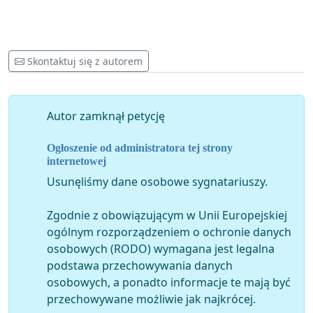
krytyki kościoła katolickiego w Polsce.
Orzecznictwo Europejskiego Trybunału Praw Człowieka
w Strasburgu jest dla oskarżonych łaskawsze niż sądy
Skontaktuj się z autorem
polskie. Poglądem ugruntowanym w orzecznictwie
europejskich trybunałów jest to, że to wolność słowa
powinna przeważać nad ochroną uczuć religijnych,
Autor zamknął petycję
zwłaszcza gdy symbolikę religijną wykorzystano w
interesie społecznym. W jednym z takich wyroku
Ogłoszenie od administratora tej strony
Europejski Trybunał Praw Człowieka podkreślił, że:
internetowej
"wolność wyrażania opinii rozciąga się również na idee,
Usunęliśmy dane osobowe sygnatariuszy.
które obrażają, szokują lub poruszają. W pluralistycznym,
demokratycznym społeczeństwie osoby wykonujące swą
Zgodnie z obowiązującym w Unii Europejskiej
wolność manifestowania wyznania nie mogą racjonalnie
ogólnym rozporządzeniem o ochronie danych
oczekiwać, iż zostaną zwolnione z wszelkiej krytyki". (skarga
osobowych (RODO) wymagana jest legalna
nr 6
9317/14
).
podstawa przechowywania danych
osobowych, a ponadto informacje te mają być
Żądamy usunięcia art. 196 z polskiego kodeksu
przechowywane możliwie jak najkrócej.
karnego. Celem wykreślenia art. 196 jest realizacja art.