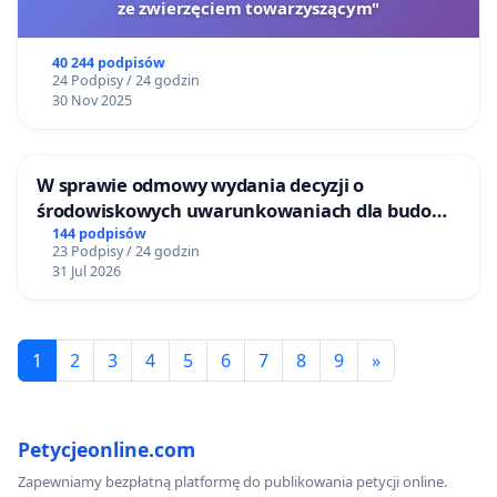
ze zwierzęciem towarzyszącym"
40 244 podpisów
24 Podpisy / 24 godzin
30 Nov 2025
W sprawie odmowy wydania decyzji o
środowiskowych uwarunkowaniach dla budowy
zakładu wytwarzania biometanu „Krynki” w
144 podpisów
23 Podpisy / 24 godzin
Ostrowiu Południowym oraz ochrony
31 Jul 2026
mieszkańców i Puszczy Knyszyńskiej
1
2
3
4
5
6
7
8
9
»
Petycjeonline.com
Zapewniamy bezpłatną platformę do publikowania petycji online.