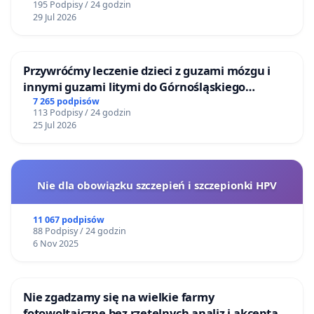
195 Podpisy / 24 godzin
29 Jul 2026
Przywróćmy leczenie dzieci z guzami mózgu i
innymi guzami litymi do Górnośląskiego
Centrum Zdrowia Dziecka w Katowicach
7 265 podpisów
113 Podpisy / 24 godzin
25 Jul 2026
Nie dla obowiązku szczepień i szczepionki HPV
11 067 podpisów
88 Podpisy / 24 godzin
6 Nov 2025
Nie zgadzamy się na wielkie farmy
fotowoltaiczne bez rzetelnych analiz i akceptacji