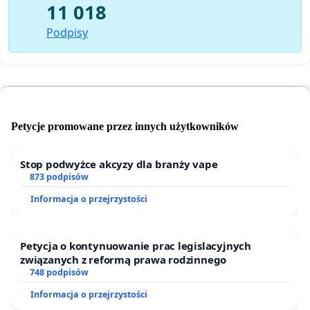
54 i 73 polskiej Konstytucji – zapewnienie wolności
11 018
wyrażania poglądów oraz pozyskiwania i
Podpisy
rozpowszechniania informacji, zapewnienie wolności
twórczości artystycznej i wolności korzystania z dóbr
kultury oraz zwiększenie zakresu wolności słowa,
którego naruszenia winny być egzekwowane na drodze
cywilnej, a nie karnej.
Petycje promowane przez innych użytkowników
Fundacja Wolność od Religii
Ordo Blasfemia – Campaign by Nergal
Stop podwyżce akcyzy dla branży vape
873 podpisów
Informacja o przejrzystości
Petycja o kontynuowanie prac legislacyjnych
związanych z reformą prawa rodzinnego
748 podpisów
Informacja o przejrzystości