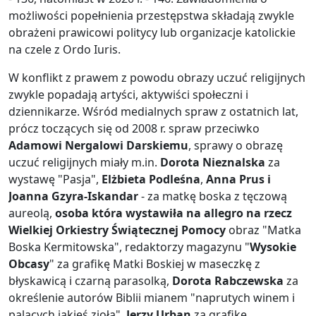
możliwości popełnienia przestępstwa składają zwykle
obrażeni prawicowi politycy lub organizacje katolickie
na czele z Ordo Iuris.
W konflikt z prawem z powodu obrazy uczuć religijnych
zwykle popadają artyści, aktywiści społeczni i
dziennikarze. Wśród medialnych spraw z ostatnich lat,
prócz toczących się od 2008 r. spraw przeciwko
Adamowi Nergalowi Darskiemu
, sprawy o obrazę
uczuć religijnych miały m.in.
Dorota Nieznalska
za
wystawę "Pasja",
Elżbieta Podleśna
,
Anna Prus i
Joanna Gzyra-Iskandar
- za matkę boska z tęczową
aureolą,
osoba która wystawiła na allegro na rzecz
Wielkiej Orkiestry Świątecznej Pomocy
obraz "Matka
Boska Kermitowska", redaktorzy magazynu "
Wysokie
Obcasy
" za grafikę Matki Boskiej w maseczkę z
błyskawicą i czarną parasolką,
Dorota Rabczewska
za
określenie autorów Biblii mianem "naprutych winem i
palących jakieś zioła",
Jerzy Urban
za grafikę