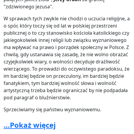
"zdziwionego jezusa".
W sprawach tych zwykle nie chodzi o uczucia religijne, a
o spór, który toczy się od lat w polskiej przestrzeni
publicznej o to czy stanowisko kościoła katolickiego czy
jakiegokolwiek innej religii lub związku wyznaniowego
ma wpływać na prawo i porządek społeczny w Polsce. Z
chwilą, gdy ustanawia się zasadę, że nie wolno obrażać
czyjejkolwiek wiary, o wolności decyduje drażliwość
wierzącego. To prowadzi do oczywistego paradoksu, że
im bardziej będzie on przeczulony, im bardziej będzie
fanatykiem, tym bardziej wolność słowa i wolność
artystyczną trzeba będzie ograniczać by nie podpadała
pod paragraf o bluźnierstwie.
Sprzeciwiamy się państwu wyznaniowemu.
Sprzeciwiamy się ochranianiu przez państwo
...Pokaż więcej
subiektywnych uczuć religijnych. Sprzeciwiamy się
cenzurowaniu artystów. Sprzeciwiamy się zakazowi