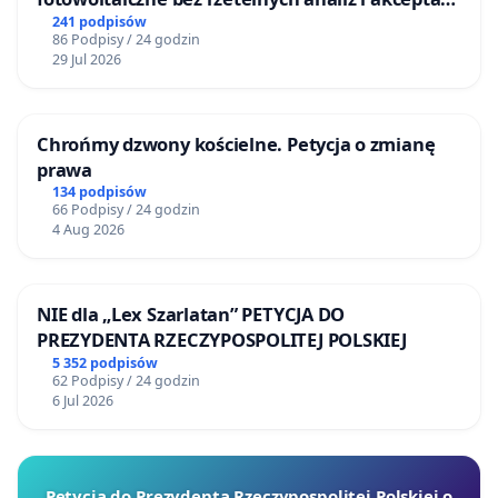
mieszkańców
241 podpisów
86 Podpisy / 24 godzin
29 Jul 2026
Chrońmy dzwony kościelne. Petycja o zmianę
prawa
134 podpisów
66 Podpisy / 24 godzin
4 Aug 2026
NIE dla „Lex Szarlatan” PETYCJA DO
PREZYDENTA RZECZYPOSPOLITEJ POLSKIEJ
5 352 podpisów
62 Podpisy / 24 godzin
6 Jul 2026
Petycja do Prezydenta Rzeczypospolitej Polskiej o