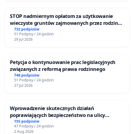
STOP nadmiernym opłatom za użytkowanie
wieczyste gruntów zajmowanych przez rodzinne
ogrody działkowe.
732 podpisów
51 Podpisy / 24 godzin
29 Jul 2026
Petycja o kontynuowanie prac legislacyjnych
związanych z reformą prawa rodzinnego
748 podpisów
51 Podpisy / 24 godzin
27 Jul 2026
Wprowadzenie skutecznych działań
poprawiających bezpieczeństwo na ulicy
Żeromskiego w Otwocku
155 podpisów
47 Podpisy / 24 godzin
2 Aug 2026