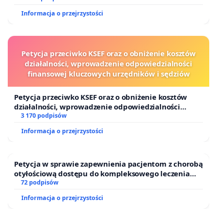
Informacja o przejrzystości
Petycja przeciwko KSEF oraz o obniżenie kosztów
działalności, wprowadzenie odpowiedzialności
finansowej kluczowych urzędników i sędziów
Petycja przeciwko KSEF oraz o obniżenie kosztów
działalności, wprowadzenie odpowiedzialności
finansowej kluczowych urzędników i sędziów
3 170 podpisów
Informacja o przejrzystości
Petycja w sprawie zapewnienia pacjentom z chorobą
otyłościową dostępu do kompleksowego leczenia
oraz programów profilaktycznych.
72 podpisów
Informacja o przejrzystości