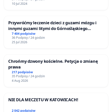
10 Jul 2024
Przywróćmy leczenie dzieci z guzami mózgu i
innymi guzami litymi do Górnośląskiego
Centrum Zdrowia Dziecka w Katowicach
7 404 podpisów
36 Podpisy / 24 godzin
25 Jul 2026
Chrońmy dzwony kościelne. Petycja o zmianę
prawa
217 podpisów
35 Podpisy / 24 godzin
4 Aug 2026
NIE DLA MECZETU W KATOWICACH!
2 042 podpisów