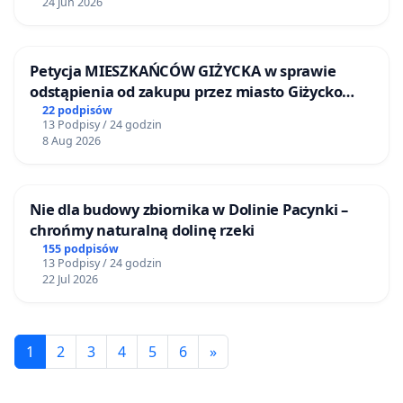
24 Jun 2026
Petycja MIESZKAŃCÓW GIŻYCKA w sprawie
odstąpienia od zakupu przez miasto Giżycko
nieruchomości położonej nad jeziorem Niegocin
22 podpisów
13 Podpisy / 24 godzin
8 Aug 2026
Nie dla budowy zbiornika w Dolinie Pacynki –
chrońmy naturalną dolinę rzeki
155 podpisów
13 Podpisy / 24 godzin
22 Jul 2026
1
2
3
4
5
6
»