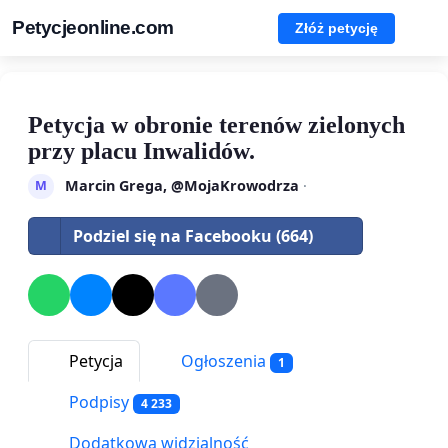
Petycjeonline.com
Złóż petycję
Petycja w obronie terenów zielonych
przy placu Inwalidów.
Marcin Grega, @MojaKrowodrza
·
M
Podziel się na Facebooku (664)
Petycja
Ogłoszenia
1
Podpisy
4 233
Dodatkowa widzialność