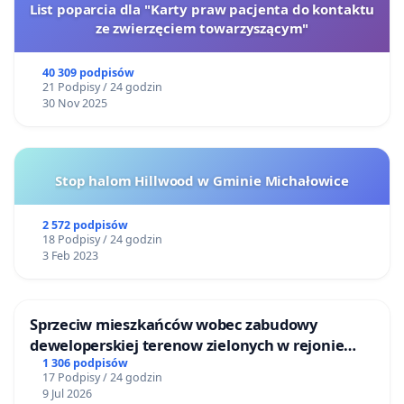
List poparcia dla "Karty praw pacjenta do kontaktu
ze zwierzęciem towarzyszącym"
40 309 podpisów
21 Podpisy / 24 godzin
30 Nov 2025
Stop halom Hillwood w Gminie Michałowice
2 572 podpisów
18 Podpisy / 24 godzin
3 Feb 2023
Sprzeciw mieszkańców wobec zabudowy
deweloperskiej terenow zielonych w rejonie
Bulwarów Straceńskich w Bielsku-Białej
1 306 podpisów
17 Podpisy / 24 godzin
9 Jul 2026