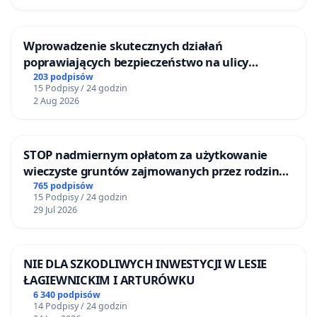
Wprowadzenie skutecznych działań
poprawiających bezpieczeństwo na ulicy
Żeromskiego w Otwocku
203 podpisów
15 Podpisy / 24 godzin
2 Aug 2026
STOP nadmiernym opłatom za użytkowanie
wieczyste gruntów zajmowanych przez rodzinne
ogrody działkowe.
765 podpisów
15 Podpisy / 24 godzin
29 Jul 2026
NIE DLA SZKODLIWYCH INWESTYCJI W LESIE
ŁAGIEWNICKIM I ARTURÓWKU
6 340 podpisów
14 Podpisy / 24 godzin