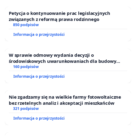
Nie zgadzamy się na podejmowanie tak ważnych
i kosztownych decyzji bez Nas.
Petycja o kontynuowanie prac legislacyjnych
związanych z reformą prawa rodzinnego
850 podpisów
Informacja o przejrzystości
W sprawie odmowy wydania decyzji o
środowiskowych uwarunkowaniach dla budowy
zakładu wytwarzania biometanu „Krynki” w
160 podpisów
Ostrowiu Południowym oraz ochrony mieszkańców i
Informacja o przejrzystości
Puszczy Knyszyńskiej
Nie zgadzamy się na wielkie farmy fotowoltaiczne
bez rzetelnych analiz i akceptacji mieszkańców
321 podpisów
Informacja o przejrzystości