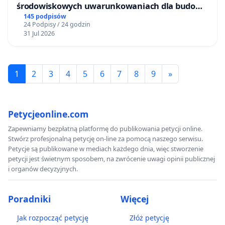
środowiskowych uwarunkowaniach dla budowy
zakładu wytwarzania biometanu „Krynki” w
145 podpisów
24 Podpisy / 24 godzin
Ostrowiu Południowym oraz ochrony
31 Jul 2026
mieszkańców i Puszczy Knyszyńskiej
1
2
3
4
5
6
7
8
9
»
Petycjeonline.com
Zapewniamy bezpłatną platformę do publikowania petycji online.
Stwórz profesjonalną petycję on-line za pomocą naszego serwisu.
Petycje są publikowane w mediach każdego dnia, więc stworzenie
petycji jest świetnym sposobem, na zwrócenie uwagi opinii publicznej
i organów decyzyjnych.
Poradniki
Więcej
Jak rozpocząć petycję
Złóż petycję