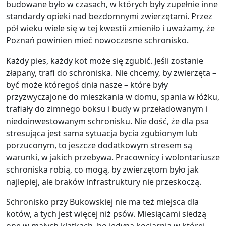
budowane było w czasach, w których były zupełnie inne
standardy opieki nad bezdomnymi zwierzętami. Przez
pół wieku wiele się w tej kwestii zmieniło i uważamy, że
Poznań powinien mieć nowoczesne schronisko.
Każdy pies, każdy kot może się zgubić. Jeśli zostanie
złapany, trafi do schroniska. Nie chcemy, by zwierzęta –
być może któregoś dnia nasze – które były
przyzwyczajone do mieszkania w domu, spania w łóżku,
trafiały do zimnego boksu i budy w przeładowanym i
niedoinwestowanym schronisku. Nie dość, że dla psa
stresująca jest sama sytuacja bycia zgubionym lub
porzuconym, to jeszcze dodatkowym stresem są
warunki, w jakich przebywa. Pracownicy i wolontariusze
schroniska robią, co mogą, by zwierzętom było jak
najlepiej, ale braków infrastruktury nie przeskoczą.
Schronisko przy Bukowskiej nie ma też miejsca dla
kotów, a tych jest więcej niż psów. Miesiącami siedzą