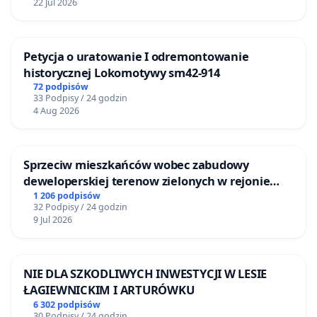
22 Jul 2026
Petycja o uratowanie I odremontowanie
historycznej Lokomotywy sm42-914
72 podpisów
33 Podpisy / 24 godzin
4 Aug 2026
Sprzeciw mieszkańców wobec zabudowy
deweloperskiej terenow zielonych w rejonie
Bulwarów Straceńskich w Bielsku-Białej
1 206 podpisów
32 Podpisy / 24 godzin
9 Jul 2026
NIE DLA SZKODLIWYCH INWESTYCJI W LESIE
ŁAGIEWNICKIM I ARTURÓWKU
6 302 podpisów
30 Podpisy / 24 godzin