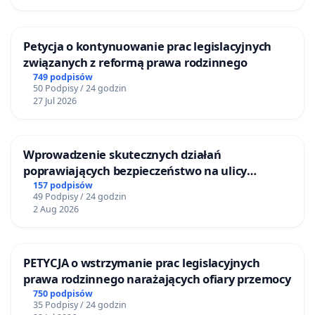
Petycja o kontynuowanie prac legislacyjnych
związanych z reformą prawa rodzinnego
749 podpisów
50 Podpisy / 24 godzin
27 Jul 2026
Wprowadzenie skutecznych działań
poprawiających bezpieczeństwo na ulicy
Żeromskiego w Otwocku
157 podpisów
49 Podpisy / 24 godzin
2 Aug 2026
PETYCJA o wstrzymanie prac legislacyjnych
prawa rodzinnego narażających ofiary przemocy
750 podpisów
35 Podpisy / 24 godzin