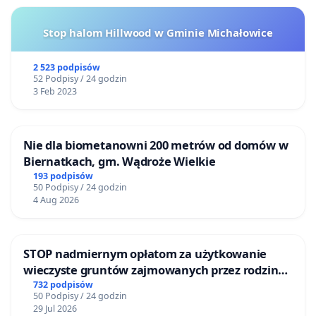
Stop halom Hillwood w Gminie Michałowice
2 523 podpisów
52 Podpisy / 24 godzin
3 Feb 2023
Nie dla biometanowni 200 metrów od domów w
Biernatkach, gm. Wądroże Wielkie
193 podpisów
50 Podpisy / 24 godzin
4 Aug 2026
STOP nadmiernym opłatom za użytkowanie
wieczyste gruntów zajmowanych przez rodzinne
ogrody działkowe.
732 podpisów
50 Podpisy / 24 godzin
29 Jul 2026