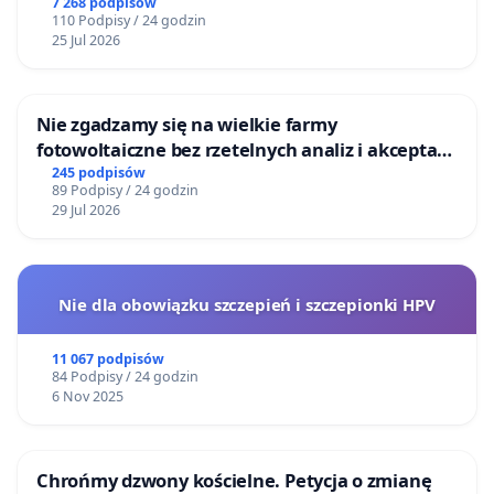
Centrum Zdrowia Dziecka w Katowicach
7 268 podpisów
110 Podpisy / 24 godzin
25 Jul 2026
Nie zgadzamy się na wielkie farmy
fotowoltaiczne bez rzetelnych analiz i akceptacji
mieszkańców
245 podpisów
89 Podpisy / 24 godzin
29 Jul 2026
Nie dla obowiązku szczepień i szczepionki HPV
11 067 podpisów
84 Podpisy / 24 godzin
6 Nov 2025
Chrońmy dzwony kościelne. Petycja o zmianę