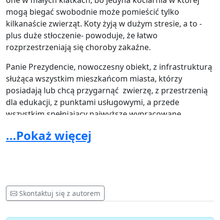
one w małych klatkach, bo jedyna kociarnia w której
mogą biegać swobodnie może pomieścić tylko
kilkanaście zwierząt. Koty żyją w dużym stresie, a to -
plus duże stłoczenie- powoduje, że łatwo
rozprzestrzeniają się choroby zakaźne.
Panie Prezydencie, nowoczesny obiekt, z infrastrukturą
służąca wszystkim mieszkańcom miasta, którzy
posiadają lub chcą przygarnąć zwierzę, z przestrzenią
dla edukacji, z punktami usługowymi, a przede
wszystkim spełniający najwyższe wypracowane
dotychczas standardy opieki nad zwierzętami
...Pokaż więcej
bezdomnymi i zagubionymi, może stać się kolejnym
powodem do dumy z naszego miasta, może skutecznie
budować jego markę i prestiż.
Panie Prezydencie, czekamy na nowe schronisko!
Skontaktuj się z autorem