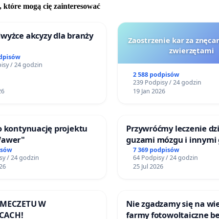
, które mogą cię zainteresować
wyżce akcyzy dla branży
Zaostrzenie kar za znęcan
zwierzętami
odpisów
isy / 24 godzin
2 588 podpisów
239 Podpisy / 24 godzin
26
19 Jan 2026
o kontynuację projektu
Przywróćmy leczenie dzi
Wawer"
guzami mózgu i innymi
litymi do Górnośląskieg
isów
7 369 podpisów
sy / 24 godzin
64 Podpisy / 24 godzin
Centrum Zdrowia Dziec
26
25 Jul 2026
Katowicach
 MECZETU W
Nie zgadzamy się na wie
CACH!
farmy fotowoltaiczne b