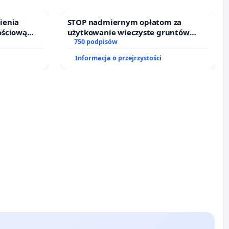
ienia
STOP nadmiernym opłatom za
ościową
użytkowanie wieczyste gruntów
o leczenia
zajmowanych przez rodzinne ogrody
750 podpisów
ycznych.
działkowe.
Informacja o przejrzystości