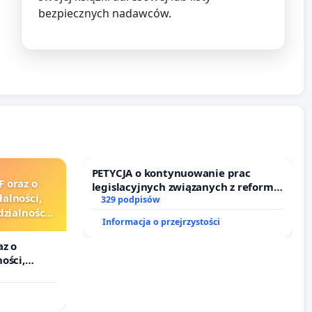
bezpiecznych nadawców.
PETYCJA o kontynuowanie prac
F oraz o
legislacyjnych związanych z reformą
alności,
prawa rodzinnego
329 podpisów
zialności
Informacja o przejrzystości
urzędników
az o
ości,
alności
zędników i