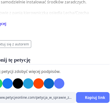
samodzielnie instalować środków zaradczych.
wie z panią kierowniczką osiedla Lecha/Czecha
m zainicjować zbieranie podpisów pod petycją do
ęcej
lni, zawierającą wniosek o zainstalowanie w naszej klatce
ngu. Już jeden taki funkcjonuje na naszym osiedlu.
iałyby być zainstalowanie na klatkach schodowych, w
ktuj się z autorem
oraz w przejściu pomiędzy klatkami 67 i 68, dlatego
mi tej petycji są mieszkańcy tych klatek schodowych.
nij tę petycję
asza wspólna presja daje szansę powodzenia tego
 petycji zdobyć więcej podpisów.
wzięcia, a co za tym idzie zwiększenia naszego
zeństwa!
ieryłło (os. Czecha 67/23 61-289 Poznań)
Kopiuj link
a Informacyjna RODO Twoje dane osobowe (imię,