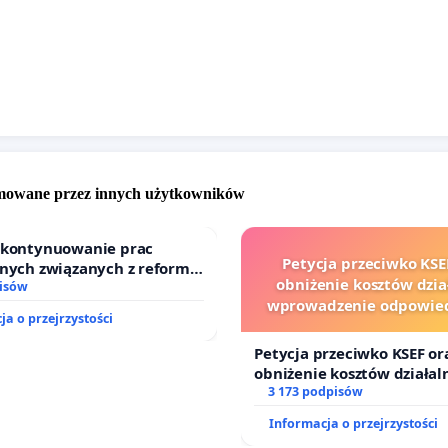
ch narusza przepisy RODO. W przypadku pytań
cych przetwarzania Twoich danych osobowych, proszę
t z autorem petycji.
omowane przez innych użytkowników
o kontynuowanie prac
Petycja przeciwko KSE
jnych związanych z reformą
obniżenie kosztów dział
dzinnego
isów
wprowadzenie odpowied
ja o przejrzystości
finansowej kluczowych 
i sędziów
Petycja przeciwko KSEF or
obniżenie kosztów działaln
wprowadzenie odpowiedzi
3 173 podpisów
finansowej kluczowych ur
Informacja o przejrzystości
sędziów