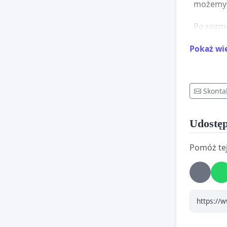
możemy 
Po rozmo
chciałby
Pokaż wi
spółdzie
monitori
Kamery m
Skonta
windach 
adresata
Udostęp
Tylko n
Pomóż tej
przedsię
bezpiec
Tomasz B
Klauzul