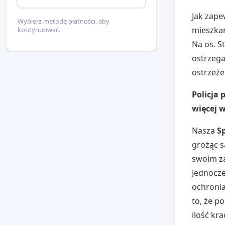
Jak zape
Wybierz metodę płatności, aby
mieszkan
kontynuować.
Na os. S
ostrzega
ostrzeże
Policja 
więcej 
Nasza
Sp
grożąc s
swoim za
Jednocze
ochronia
to, że p
ilość kr