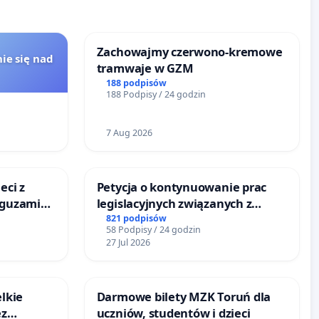
Zachowajmy czerwono-kremowe
ie się nad
tramwaje w GZM
188 podpisów
188 Podpisy / 24 godzin
7 Aug 2026
eci z
Petycja o kontynuowanie prac
 guzami
legislacyjnych związanych z
o
reformą prawa rodzinnego
821 podpisów
58 Podpisy / 24 godzin
ka w
27 Jul 2026
lkie
Darmowe bilety MZK Toruń dla
ez
uczniów, studentów i dzieci