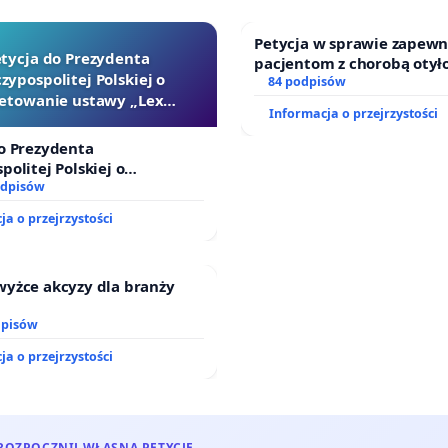
Petycja w sprawie zapewn
tycja do Prezydenta
pacjentom z chorobą otył
zypospolitej Polskiej o
dostępu do kompleksoweg
84 podpisów
etowanie ustawy „Lex
oraz programów profilakt
Informacja o przejrzystości
Szarlatan”
o Prezydenta
politej Polskiej o
nie ustawy „Lex Szarlatan”
odpisów
ja o przejrzystości
wyżce akcyzy dla branży
dpisów
ja o przejrzystości
ROZPOCZNIJ WŁASNĄ PETYCJĘ