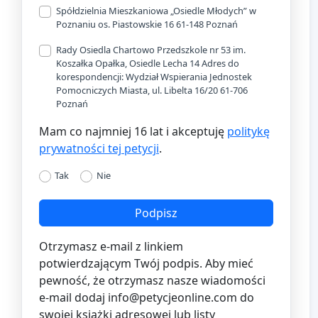
Spółdzielnia Mieszkaniowa „Osiedle Młodych” w
Poznaniu os. Piastowskie 16 61-148 Poznań
Rady Osiedla Chartowo Przedszkole nr 53 im.
Koszałka Opałka, Osiedle Lecha 14 Adres do
korespondencji: Wydział Wspierania Jednostek
Pomocniczych Miasta, ul. Libelta 16/20 61-706
Poznań
Mam co najmniej 16 lat i akceptuję
politykę
prywatności tej petycji
.
Tak
Nie
Podpisz
Otrzymasz e-mail z linkiem
potwierdzającym Twój podpis. Aby mieć
pewność, że otrzymasz nasze wiadomości
e-mail dodaj
info@petycjeonline.com
do
swojej książki adresowej lub listy