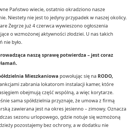
wne Państwo wiecie, ostatnio okradziono nasze
ie. Niestety nie jest to jedyny przypadek w naszej okolicy.
tare Żegrze już 4 czerwca wywieszono ogłoszenia
jące o wzmożonej aktywności złodziei. U nas takich
ń nie było.
prowadząca naszą sprawę potwierdza – jest coraz
włamań.
ółdzielnia Mieszkaniowa
powołując się na
RODO,
ankcjami zabrania lokatorom instalacji kamer, które
sięgiem obejmują część wspólną, a więc korytarze.
śnie sama spółdzielnia przyznaje, że umowa z firmą
rską zawierana jest na okres jesienno – zimowy. Oznacza
odczas sezonu urlopowego, gdzie notuje się wzmożoną
adzieży pozostajemy bez ochrony, a w dodatku nie