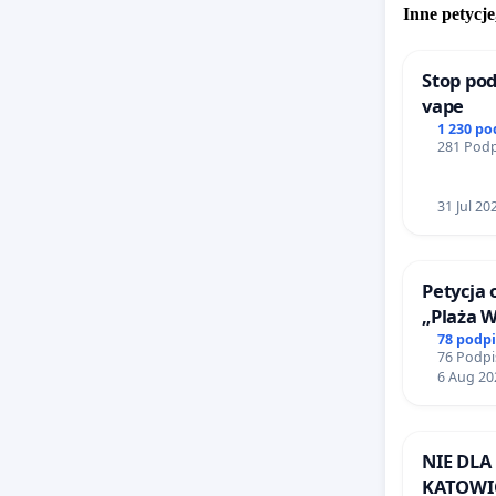
Inne petycje
Stop pod
vape
1 230 p
281 Podp
31 Jul 20
Petycja 
„Plaża 
78 podp
76 Podpi
6 Aug 20
NIE DLA
KATOWI