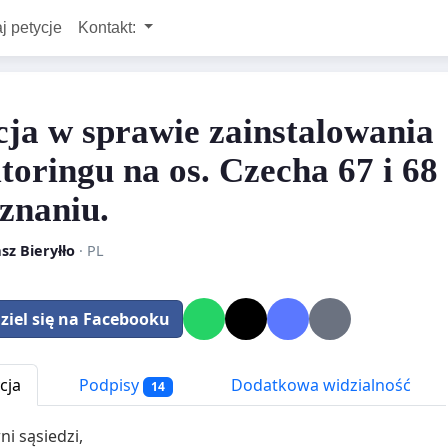
j petycje
Kontakt:
cja w sprawie zainstalowania
toringu na os. Czecha 67 i 68
znaniu.
sz Bieryłło
· PL
ziel się na Facebooku
cja
Podpisy
Dodatkowa widzialność
14
i sąsiedzi,