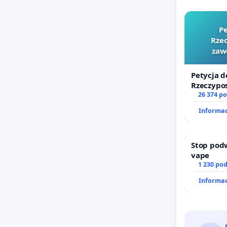
Pe
Rzec
zaw
Petycja d
Rzeczypos
zawetowa
26 374 p
Informac
Stop pod
vape
1 230 po
Informac