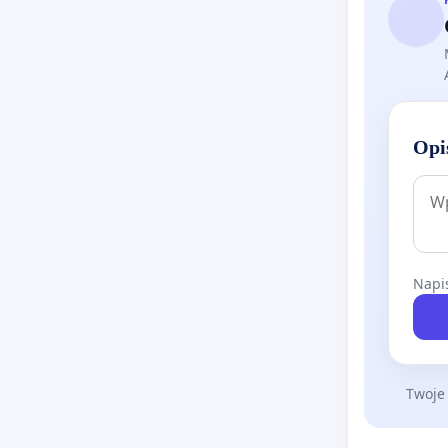
Opi
Napis
Twoje