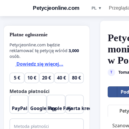
Petycjeonline.com
Przegląda
PL ▼
Płatne ogłoszenie
Pety
Petycjeonline.com będzie
moni
reklamować tę petycję wśród
3,000
osób.
w Po
Dowiedz się więcej...
Toma
T
5 €
10 €
20 €
40 €
80 €
Metoda płatności
Pod
PayPal
Google Pay
Apple Pay
Karta kredytowa
Pety
Szanown
Metoda płatności