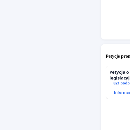
osobowy
dotyczą
o kontak
Petycje pr
Petycja 
legislacy
prawa ro
821 podp
Informac