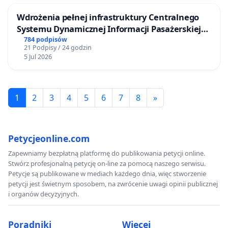
Wdrożenia pełnej infrastruktury Centralnego
Systemu Dynamicznej Informacji Pasażerskiej
(CSDiP) na stacji kolejowej w Łomży
784 podpisów
21 Podpisy / 24 godzin
5 Jul 2026
1
2
3
4
5
6
7
8
»
Petycjeonline.com
Zapewniamy bezpłatną platformę do publikowania petycji online.
Stwórz profesjonalną petycję on-line za pomocą naszego serwisu.
Petycje są publikowane w mediach każdego dnia, więc stworzenie
petycji jest świetnym sposobem, na zwrócenie uwagi opinii publicznej
i organów decyzyjnych.
Poradniki
Więcej