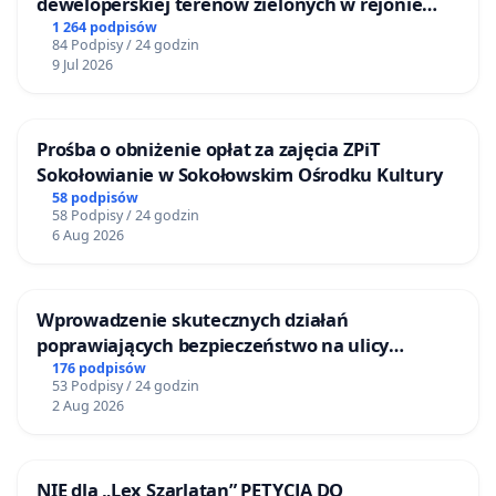
deweloperskiej terenow zielonych w rejonie
Bulwarów Straceńskich w Bielsku-Białej
1 264 podpisów
84 Podpisy / 24 godzin
9 Jul 2026
Prośba o obniżenie opłat za zajęcia ZPiT
Sokołowianie w Sokołowskim Ośrodku Kultury
58 podpisów
58 Podpisy / 24 godzin
6 Aug 2026
Wprowadzenie skutecznych działań
poprawiających bezpieczeństwo na ulicy
Żeromskiego w Otwocku
176 podpisów
53 Podpisy / 24 godzin
2 Aug 2026
NIE dla „Lex Szarlatan” PETYCJA DO