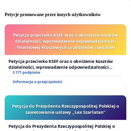
Petycje promowane przez innych użytkowników
Petycja przeciwko KSEF oraz o obniżenie kosztów
działalności, wprowadzenie odpowiedzialności
finansowej kluczowych urzędników i sędziów
Petycja przeciwko KSEF oraz o obniżenie kosztów
działalności, wprowadzenie odpowiedzialności
finansowej kluczowych urzędników i sędziów
3 171 podpisów
Informacja o przejrzystości
Petycja do Prezydenta Rzeczypospolitej Polskiej o
zawetowanie ustawy „Lex Szarlatan”
Petycja do Prezydenta Rzeczypospolitej Polskiej o