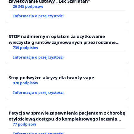
zawetowanie ustawy „Lex Szarlatan”
26 345 podpisów
Informacja o przejrzystości
STOP nadmiernym opłatom za użytkowanie
wieczyste gruntów zajmowanych przez rodzinne
ogrody działkowe.
739 podpisów
Informacja o przejrzystości
Stop podwyżce akcyzy dla branży vape
978 podpisów
Informacja o przejrzystości
Petycja w sprawie zapewnienia pacjentom z chorobą
otyłościową dostępu do kompleksowego leczenia
oraz programów profilaktycznych.
77 podpisów
Informacja o przejrzystości