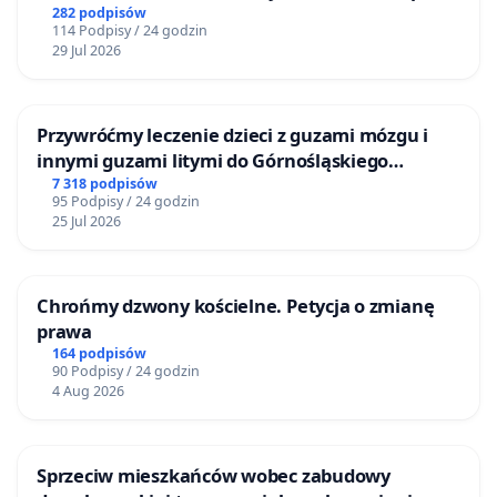
mieszkańców
282 podpisów
114 Podpisy / 24 godzin
29 Jul 2026
Przywróćmy leczenie dzieci z guzami mózgu i
innymi guzami litymi do Górnośląskiego
Centrum Zdrowia Dziecka w Katowicach
7 318 podpisów
95 Podpisy / 24 godzin
25 Jul 2026
Chrońmy dzwony kościelne. Petycja o zmianę
prawa
164 podpisów
90 Podpisy / 24 godzin
4 Aug 2026
Sprzeciw mieszkańców wobec zabudowy