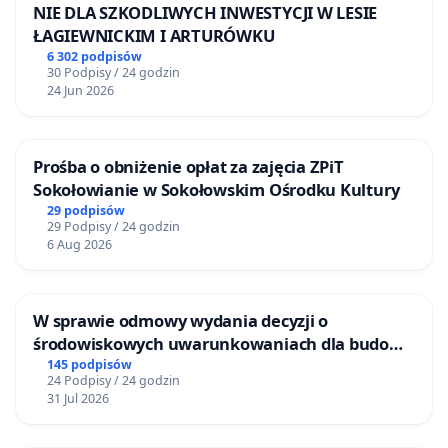
NIE DLA SZKODLIWYCH INWESTYCJI W LESIE
ŁAGIEWNICKIM I ARTURÓWKU
6 302 podpisów
30 Podpisy / 24 godzin
24 Jun 2026
Prośba o obniżenie opłat za zajęcia ZPiT
Sokołowianie w Sokołowskim Ośrodku Kultury
29 podpisów
29 Podpisy / 24 godzin
6 Aug 2026
W sprawie odmowy wydania decyzji o
środowiskowych uwarunkowaniach dla budowy
zakładu wytwarzania biometanu „Krynki” w
145 podpisów
24 Podpisy / 24 godzin
Ostrowiu Południowym oraz ochrony
31 Jul 2026
mieszkańców i Puszczy Knyszyńskiej