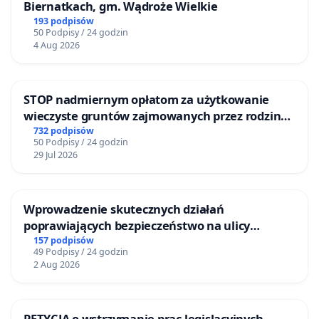
Biernatkach, gm. Wądroże Wielkie
193 podpisów
50 Podpisy / 24 godzin
4 Aug 2026
STOP nadmiernym opłatom za użytkowanie
wieczyste gruntów zajmowanych przez rodzinne
ogrody działkowe.
732 podpisów
50 Podpisy / 24 godzin
29 Jul 2026
Wprowadzenie skutecznych działań
poprawiających bezpieczeństwo na ulicy
Żeromskiego w Otwocku
157 podpisów
49 Podpisy / 24 godzin
2 Aug 2026
PETYCJA o wstrzymanie prac legislacyjnych