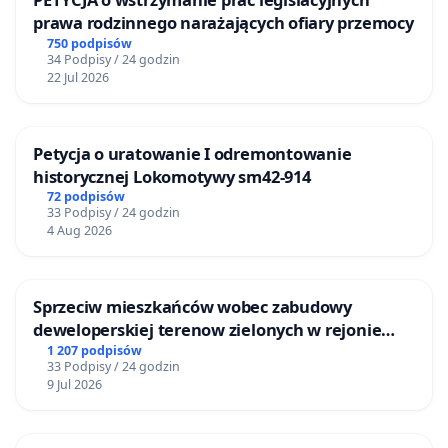
prawa rodzinnego narażających ofiary przemocy
750 podpisów
34 Podpisy / 24 godzin
22 Jul 2026
Petycja o uratowanie I odremontowanie
historycznej Lokomotywy sm42-914
72 podpisów
33 Podpisy / 24 godzin
4 Aug 2026
Sprzeciw mieszkańców wobec zabudowy
deweloperskiej terenow zielonych w rejonie
Bulwarów Straceńskich w Bielsku-Białej
1 207 podpisów
33 Podpisy / 24 godzin
9 Jul 2026