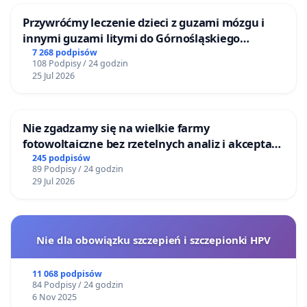
Przywróćmy leczenie dzieci z guzami mózgu i
innymi guzami litymi do Górnośląskiego
Centrum Zdrowia Dziecka w Katowicach
7 268 podpisów
108 Podpisy / 24 godzin
25 Jul 2026
Nie zgadzamy się na wielkie farmy
fotowoltaiczne bez rzetelnych analiz i akceptacji
mieszkańców
245 podpisów
89 Podpisy / 24 godzin
29 Jul 2026
Nie dla obowiązku szczepień i szczepionki HPV
11 068 podpisów
84 Podpisy / 24 godzin
6 Nov 2025