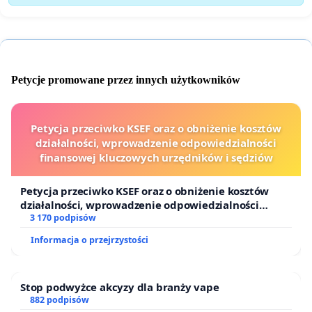
Petycje promowane przez innych użytkowników
Petycja przeciwko KSEF oraz o obniżenie kosztów
działalności, wprowadzenie odpowiedzialności
finansowej kluczowych urzędników i sędziów
Petycja przeciwko KSEF oraz o obniżenie kosztów
działalności, wprowadzenie odpowiedzialności
finansowej kluczowych urzędników i sędziów
3 170 podpisów
Informacja o przejrzystości
Stop podwyżce akcyzy dla branży vape
882 podpisów