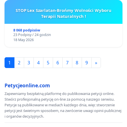
STOP Lex Szarlatan-Brońmy Wolności Wyboru
Terapii Naturalnych !
8 068 podpisów
23 Podpisy / 24 godzin
18 May 2026
1
2
3
4
5
6
7
8
9
»
Petycjeonline.com
Zapewniamy bezpłatną platformę do publikowania petycji online.
Stwórz profesjonalną petycję on-line za pomocą naszego serwisu.
Petycje są publikowane w mediach każdego dnia, więc stworzenie
petycji jest świetnym sposobem, na zwrócenie uwagi opinii publicznej
i organów decyzyjnych.