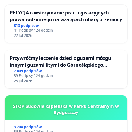
PETYCJA o wstrzymanie prac legislacyjnych
prawa rodzinnego narażających ofiary przemocy
813 podpisów
41 Podpisy / 24 godzin
22 Jul 2026
Przywróćmy leczenie dzieci z guzami mózgu i
innymi guzami litymi do Górnośląskiego
Centrum Zdrowia Dziecka w Katowicach
7 409 podpisów
39 Podpisy / 24 godzin
25 Jul 2026
STOP budowie kąpieliska w Parku Centralnym w
Bydgoszczy
3 708 podpisów
36 Podpisy / 24 godzin