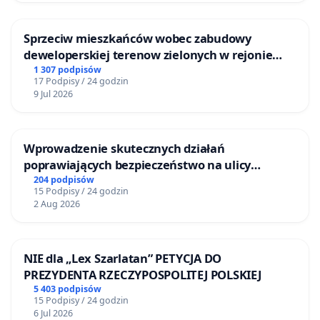
Sprzeciw mieszkańców wobec zabudowy
deweloperskiej terenow zielonych w rejonie
Bulwarów Straceńskich w Bielsku-Białej
1 307 podpisów
17 Podpisy / 24 godzin
9 Jul 2026
Wprowadzenie skutecznych działań
poprawiających bezpieczeństwo na ulicy
Żeromskiego w Otwocku
204 podpisów
15 Podpisy / 24 godzin
2 Aug 2026
NIE dla „Lex Szarlatan” PETYCJA DO
PREZYDENTA RZECZYPOSPOLITEJ POLSKIEJ
5 403 podpisów
15 Podpisy / 24 godzin
6 Jul 2026