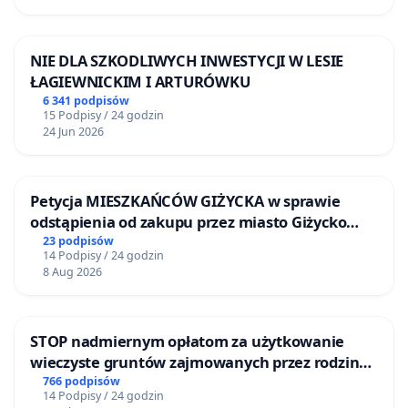
NIE DLA SZKODLIWYCH INWESTYCJI W LESIE
ŁAGIEWNICKIM I ARTURÓWKU
6 341 podpisów
15 Podpisy / 24 godzin
24 Jun 2026
Petycja MIESZKAŃCÓW GIŻYCKA w sprawie
odstąpienia od zakupu przez miasto Giżycko
nieruchomości położonej nad jeziorem Niegocin
23 podpisów
14 Podpisy / 24 godzin
8 Aug 2026
STOP nadmiernym opłatom za użytkowanie
wieczyste gruntów zajmowanych przez rodzinne
ogrody działkowe.
766 podpisów
14 Podpisy / 24 godzin