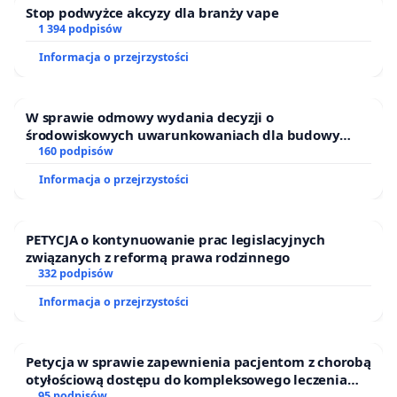
Stop podwyżce akcyzy dla branży vape
1 394 podpisów
Informacja o przejrzystości
W sprawie odmowy wydania decyzji o
środowiskowych uwarunkowaniach dla budowy
zakładu wytwarzania biometanu „Krynki” w
160 podpisów
Ostrowiu Południowym oraz ochrony mieszkańców i
Informacja o przejrzystości
Puszczy Knyszyńskiej
PETYCJA o kontynuowanie prac legislacyjnych
związanych z reformą prawa rodzinnego
332 podpisów
Informacja o przejrzystości
Petycja w sprawie zapewnienia pacjentom z chorobą
otyłościową dostępu do kompleksowego leczenia
oraz programów profilaktycznych.
95 podpisów