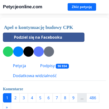
Petycjeonline.com
Złóż petycję
Apel o kontynuację budowy CPK
Podziel się na Facebooku
Petycja
Podpisy
96 934
Dodatkowa widzialność
Komentarze
1
2
3
4
5
6
7
8
9
...
486
»