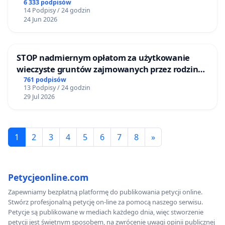
6 333 podpisów
14 Podpisy / 24 godzin
24 Jun 2026
STOP nadmiernym opłatom za użytkowanie
wieczyste gruntów zajmowanych przez rodzinne
ogrody działkowe.
761 podpisów
13 Podpisy / 24 godzin
29 Jul 2026
1
2
3
4
5
6
7
8
»
Petycjeonline.com
Zapewniamy bezpłatną platformę do publikowania petycji online.
Stwórz profesjonalną petycję on-line za pomocą naszego serwisu.
Petycje są publikowane w mediach każdego dnia, więc stworzenie
petycji jest świetnym sposobem, na zwrócenie uwagi opinii publicznej