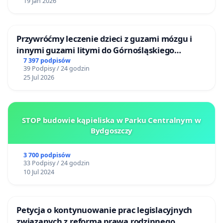
19 Jan 2026
Przywróćmy leczenie dzieci z guzami mózgu i
innymi guzami litymi do Górnośląskiego
Centrum Zdrowia Dziecka w Katowicach
7 397 podpisów
39 Podpisy / 24 godzin
25 Jul 2026
STOP budowie kąpieliska w Parku Centralnym w
Bydgoszczy
3 700 podpisów
33 Podpisy / 24 godzin
10 Jul 2024
Petycja o kontynuowanie prac legislacyjnych
związanych z reformą prawa rodzinnego