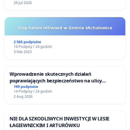
29 Jul 2026
Stop halom Hillwood w Gminie Michałowice
2 565 podpisów
16 Podpisy / 24 godzin
3 Feb 2023
Wprowadzenie skutecznych działań
poprawiających bezpieczeństwo na ulicy
Żeromskiego w Otwocku
199 podpisów
14 Podpisy / 24 godzin
2 Aug 2026
NIE DLA SZKODLIWYCH INWESTYCJI W LESIE
ŁAGIEWNICKIM I ARTURÓWKU