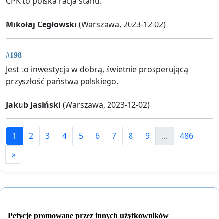
CPK to polska racja stanu.
Mikołaj Cegłowski
(Warszawa, 2023-12-02)
#198
Jest to inwestycja w dobrą, świetnie prosperującą
przyszłość państwa polskiego.
Jakub Jasiński
(Warszawa, 2023-12-02)
1
2
3
4
5
6
7
8
9
...
486
»
Petycje promowane przez innych użytkowników