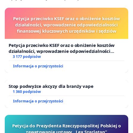
Petycja przeciwko KSEF oraz o obniżenie kosztów
działalności, wprowadzenie odpowiedzialności
finansowej kluczowych urzędników i sędziów
Petycja przeciwko KSEF oraz o obniżenie kosztów
działalności, wprowadzenie odpowiedzialności
finansowej kluczowych urzędników i sędziów
3 177 podpisów
Informacja o przejrzystości
Stop podwyżce akcyzy dla branży vape
1 360 podpisów
Informacja o przejrzystości
Petycja do Prezydenta Rzeczypospolitej Polskiej o
zawetowanie ustawy „Lex Szarlatan”