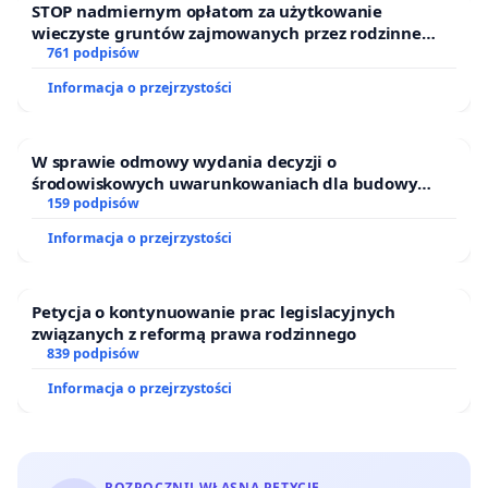
STOP nadmiernym opłatom za użytkowanie
wieczyste gruntów zajmowanych przez rodzinne
ogrody działkowe.
761 podpisów
Informacja o przejrzystości
W sprawie odmowy wydania decyzji o
środowiskowych uwarunkowaniach dla budowy
zakładu wytwarzania biometanu „Krynki” w
159 podpisów
Ostrowiu Południowym oraz ochrony mieszkańców i
Informacja o przejrzystości
Puszczy Knyszyńskiej
Petycja o kontynuowanie prac legislacyjnych
związanych z reformą prawa rodzinnego
839 podpisów
Informacja o przejrzystości
ROZPOCZNIJ WŁASNĄ PETYCJĘ