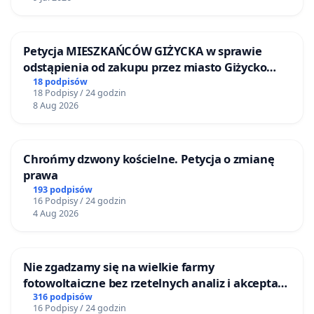
Petycja MIESZKAŃCÓW GIŻYCKA w sprawie
odstąpienia od zakupu przez miasto Giżycko
nieruchomości położonej nad jeziorem Niegocin
18 podpisów
18 Podpisy / 24 godzin
8 Aug 2026
Chrońmy dzwony kościelne. Petycja o zmianę
prawa
193 podpisów
16 Podpisy / 24 godzin
4 Aug 2026
Nie zgadzamy się na wielkie farmy
fotowoltaiczne bez rzetelnych analiz i akceptacji
mieszkańców
316 podpisów
16 Podpisy / 24 godzin