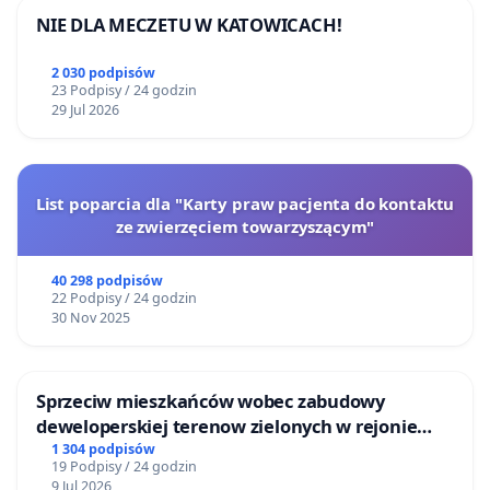
NIE DLA MECZETU W KATOWICACH!
2 030 podpisów
23 Podpisy / 24 godzin
29 Jul 2026
List poparcia dla "Karty praw pacjenta do kontaktu
ze zwierzęciem towarzyszącym"
40 298 podpisów
22 Podpisy / 24 godzin
30 Nov 2025
Sprzeciw mieszkańców wobec zabudowy
deweloperskiej terenow zielonych w rejonie
Bulwarów Straceńskich w Bielsku-Białej
1 304 podpisów
19 Podpisy / 24 godzin
9 Jul 2026