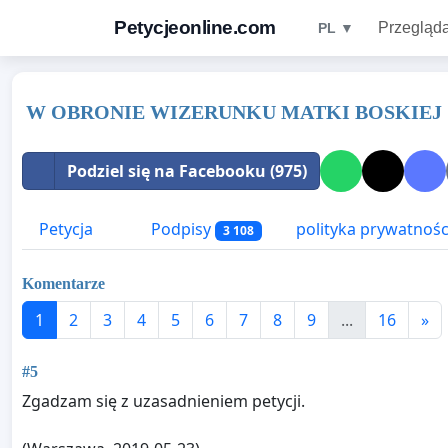
Petycjeonline.com
Przegląda
PL ▼
W OBRONIE WIZERUNKU MATKI BOSKIEJ
Podziel się na Facebooku (975)
Petycja
Podpisy
polityka prywatnośc
3 108
Komentarze
1
2
3
4
5
6
7
8
9
...
16
»
#5
Zgadzam się z uzasadnieniem petycji.