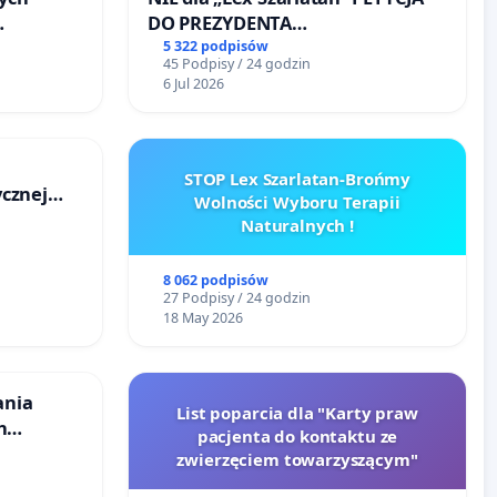
DO PREZYDENTA
RZECZYPOSPOLITEJ POLSKIEJ
5 322 podpisów
45 Podpisy / 24 godzin
u
6 Jul 2026
STOP Lex Szarlatan-Brońmy
cznej
Wolności Wyboru Terapii
Naturalnych !
8 062 podpisów
27 Podpisy / 24 godzin
18 May 2026
ania
List poparcia dla "Karty praw
h
pacjenta do kontaktu ze
budowy
zwierzęciem towarzyszącym"
iometanu