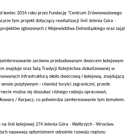
od koniec 2014 roku przez Fundację "Centrum Zrównoważonego
cie tym projekt dotyczący rewitalizacji linii Jelenia Góra -
 projektów zgłoszonych z Województwa Dolnośląskiego oraz zajął
raz zainteresowanie zarówno przebudowanym dworcem kolejowym
nim znajduje oraz Salą Tradycji Kolejnictwa zlokalizowanej w
esowanych infrastrukturą około dworcową i kolejową, znajdującą
w sensie pozytywnym - również turyści zagraniczni, przede
ternecie można się doszukać różnego rodzaju opracowań,
 - Kowary / Karpacz, co potwierdza zainteresowanie tym tematem.
 linii kolejowej 274 Jelenia Góra - Wałbrzych - Wrocław.
otych napawają optymizmem odnośnie rozwoju regionu