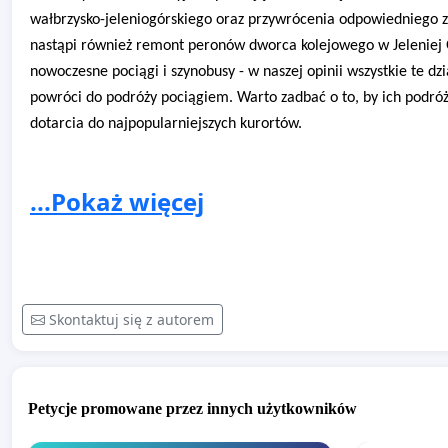
wałbrzysko-jeleniogórskiego oraz przywrócenia odpowiedniego
nastąpi również remont peronów dworca kolejowego w Jeleniej G
nowoczesne pociągi i szynobusy - w naszej opinii wszystkie te dz
powróci do podróży pociągiem. Warto zadbać o to, by ich podróż 
dotarcia do najpopularniejszych kurortów.
...Pokaż więcej
Ponadto linie nr 308 "Jelenia Góra - Mysłakowice - Kowary" ora
Zrównoważonego Rozwoju Transportu Publicznego dla Województ
o charakterze wojewódzkim
. Załączona do dokumentu prognoza
reaktywację ruchu pociągów na linii do Karpacza i przeniesienie
komunikacji autobusowej na komunikację kolejową, zapewniając
Skontaktuj się z autorem
Nie można także pominąć faktu, że w nowej perspektywie finans
Petycje promowane przez innych użytkowników
inwestycje kolejowe. Pozwala to mieć nadzieję, że koszty odtwo
nie obciążą bezpośrednio budżetu Państwa lub województwa.