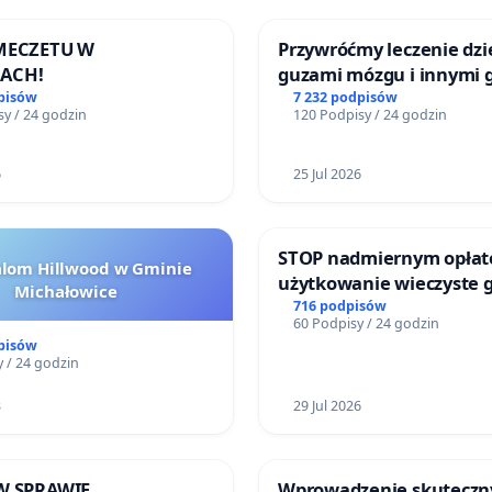
 MECZETU W
Przywróćmy leczenie dzie
ACH!
guzami mózgu i innymi 
litymi do Górnośląskieg
pisów
7 232 podpisów
y / 24 godzin
120 Podpisy / 24 godzin
Centrum Zdrowia Dziec
Katowicach
6
25 Jul 2026
STOP nadmiernym opłat
alom Hillwood w Gminie
użytkowanie wieczyste 
Michałowice
zajmowanych przez rodz
716 podpisów
60 Podpisy / 24 godzin
ogrody działkowe.
pisów
 / 24 godzin
3
29 Jul 2026
W SPRAWIE
Wprowadzenie skuteczn