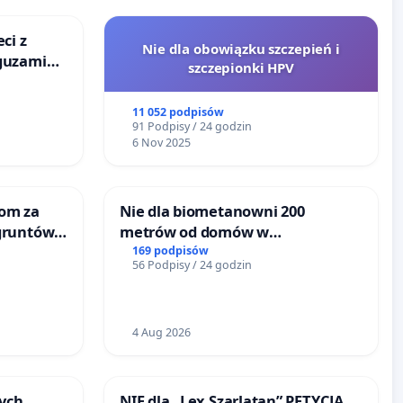
ci z
Nie dla obowiązku szczepień i
guzami
szczepionki HPV
o
ka w
11 052 podpisów
91 Podpisy / 24 godzin
6 Nov 2025
om za
Nie dla biometanowni 200
gruntów
metrów od domów w
inne
Biernatkach, gm. Wądroże
169 podpisów
56 Podpisy / 24 godzin
Wielkie
4 Aug 2026
ych
NIE dla „Lex Szarlatan” PETYCJA