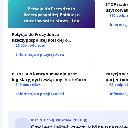
STOP nadm
Petycja do Prezydenta
użytkowan
Rzeczypospolitej Polskiej o
zajmowany
716 podpi
zawetowanie ustawy „Lex
działkowe.
W związku z powyższymi argumentami apelujemy do Pani o podję
Informacja
Szarlatan”
zamiaru likwidacji linii kolejowych nr 308 i 340 oraz opracowan
Petycja do Prezydenta
Rzeczypospolitej Polskiej o
zawetowanie ustawy „Lex Szarlatan”
26 300 podpisów
Informacja o przejrzystości
PETYCJA o kontynuowanie prac
Petycja w
legislacyjnych związanych z reformą
pacjentom
prawa rodzinnego
319 podpisów
dostępu d
68 podpis
oraz prog
Informacja o przejrzystości
Informacja
ROZPOCZNIJ WŁASNĄ PETYCJĘ
Czy jest jakaś rzecz, którą pragni