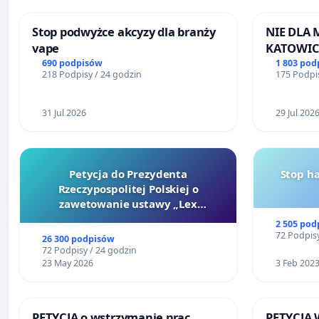
Stop podwyżce akcyzy dla branży
NIE DLA
vape
KATOWIC
690 podpisów
1 803 pod
218 Podpisy / 24 godzin
175 Podpis
31 Jul 2026
29 Jul 202
Petycja do Prezydenta
Stop h
Rzeczypospolitej Polskiej o
zawetowanie ustawy „Lex
Szarlatan”
2 505 pod
72 Podpisy
26 300 podpisów
72 Podpisy / 24 godzin
23 May 2026
3 Feb 202
PETYCJA o wstrzymanie prac
PETYCJA 