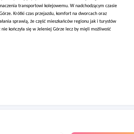
 znaczenia transportowi kolejowemu. W nadchodzącym czasie
órze. Krótki czas przejazdu, komfort na dworcach oraz
iałania sprawią, że część mieszkańców regionu jak i turystów
nie kończyła się w Jeleniej Górze lecz by mięli możliwość
z nr 340 "Mysłakowice - Karpacz" zostały określone w
"Planie
wa Dolnośląskiego na lata 2014 - 2020"
jako
istotne dla ruchu
 rozwoju sieci połączeń transportu publicznego zakłada
 ciężaru głównego korytarza transportu pasażerskiego z
ą właściwy poziom dostępności dla pasażerów.
owej Unii Europejskiej znaczne środki będą przeznaczone na
rzenia i przywrócenia pełnej przepustowości wspomnianych linii