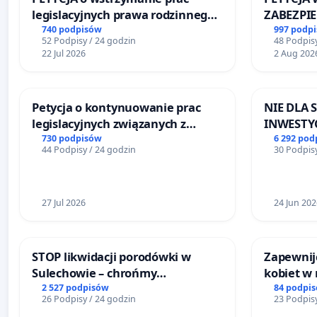
legislacyjnych prawa rodzinnego
ZABEZPI
narażających ofiary przemocy
FUNKCJO
740 podpisów
997 podp
52 Podpisy / 24 godzin
48 Podpisy
DLA BEZ
22 Jul 2026
2 Aug 202
SKARYSZ
Petycja o kontynuowanie prac
NIE DLA
legislacyjnych związanych z
INWESTYC
reformą prawa rodzinnego
ŁAGIEWN
730 podpisów
6 292 pod
44 Podpisy / 24 godzin
30 Podpisy
27 Jul 2026
24 Jun 202
STOP likwidacji porodówki w
Zapewnijc
Sulechowie – chrońmy
kobiet w
bezpieczeństwo matek i
2 527 podpisów
84 podpi
26 Podpisy / 24 godzin
23 Podpisy
noworodków