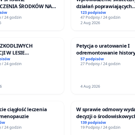
ECZENIA ŚRODKÓW NA
działań poprawiających
NOWANIE SCHRONISKA
bezpieczeństwo na ulicy
isów
123 podpisów
 / 24 godzin
47 Podpisy / 24 godzin
DOMNYCH ZWIERZĄT W
Żeromskiego w Otwock
6
2 Aug 2026
EWIE
 SZKODLIWYCH
Petycja o uratowanie I
JI W LESIE
odremontowanie history
ICKIM I ARTURÓWKU
Lokomotywy sm42-914
pisów
57 podpisów
 / 24 godzin
27 Podpisy / 24 godzin
6
4 Aug 2026
ie ciągłość leczenia
W sprawie odmowy wyd
 menopauzie
decyzji o środowiskowyc
uwarunkowaniach dla 
sów
139 podpisów
 / 24 godzin
19 Podpisy / 24 godzin
zakładu wytwarzania b