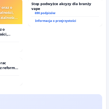
Stop podwyżce akcyzy dla branży
 oraz o
vape
alności,
690 podpisów
ialności
Informacja o przejrzystości
zędników i
z o
ości,
lności
ędników i
prac
 z reformą