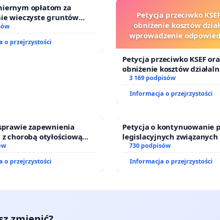
iernym opłatom za
Petycja przeciwko KSEF
ie wieczyste gruntów
obniżenie kosztów dział
ch przez rodzinne ogrody
sów
wprowadzenie odpowiedz
cie skutecznych działań, które doprowadzą do wstrzymania
 o przejrzystości
finansowej kluczowych ur
ia realnego planu przywrócenia na nich ruchu kolejowego.
sędziów
Petycja przeciwko KSEF ora
obniżenie kosztów działaln
wprowadzenie odpowiedzia
3 169 podpisów
finansowej kluczowych urz
Informacja o przejrzystości
sędziów
 sprawie zapewnienia
Petycja o kontynuowanie 
 z chorobą otyłościową
legislacyjnych związanych
o kompleksowego leczenia
ów
prawa rodzinnego
730 podpisów
ramów profilaktycznych.
 o przejrzystości
Informacja o przejrzystości
esz zmienić?