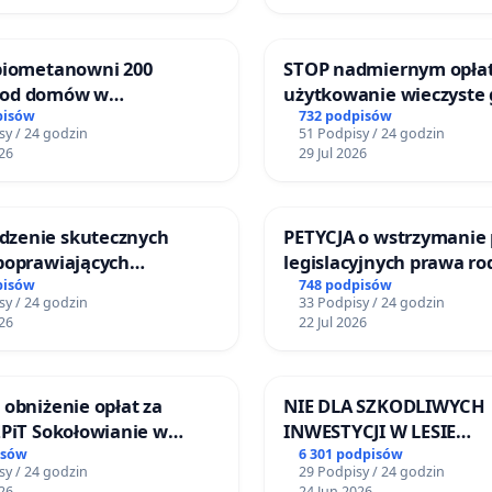
 biometanowni 200
STOP nadmiernym opła
 od domów w
użytkowanie wieczyste
kach, gm. Wądroże
zajmowanych przez rod
pisów
732 podpisów
sy / 24 godzin
51 Podpisy / 24 godzin
ogrody działkowe.
26
29 Jul 2026
zenie skutecznych
PETYCJA o wstrzymanie 
 poprawiających
legislacyjnych prawa r
eństwo na ulicy
narażających ofiary pr
pisów
748 podpisów
sy / 24 godzin
33 Podpisy / 24 godzin
iego w Otwocku
26
22 Jul 2026
 obniżenie opłat za
NIE DLA SZKODLIWYCH
ZPiT Sokołowianie w
INWESTYCJI W LESIE
skim Ośrodku Kultury
ŁAGIEWNICKIM I ART
isów
6 301 podpisów
sy / 24 godzin
29 Podpisy / 24 godzin
26
24 Jun 2026