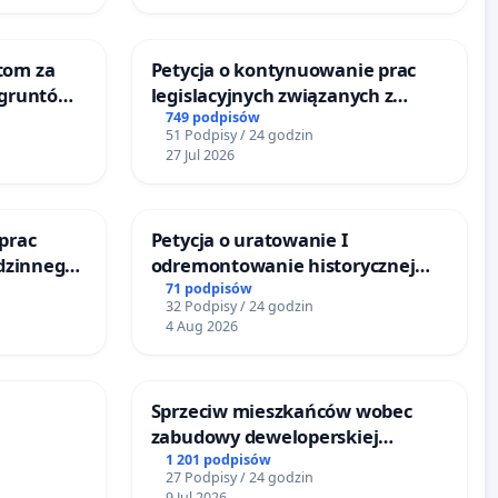
tom za
Petycja o kontynuowanie prac
 gruntów
legislacyjnych związanych z
zinne
reformą prawa rodzinnego
749 podpisów
51 Podpisy / 24 godzin
27 Jul 2026
prac
Petycja o uratowanie I
odzinnego
odremontowanie historycznej
zemocy
Lokomotywy sm42-914
71 podpisów
32 Podpisy / 24 godzin
4 Aug 2026
Sprzeciw mieszkańców wobec
zabudowy deweloperskiej
URÓWKU
terenow zielonych w rejonie
1 201 podpisów
27 Podpisy / 24 godzin
Bulwarów Straceńskich w
9 Jul 2026