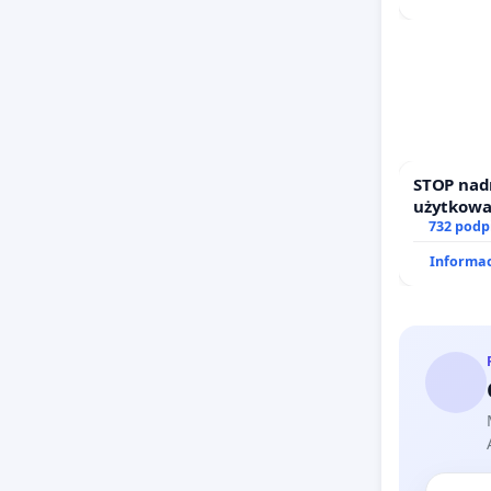
STOP nad
użytkowa
zajmowan
732 podp
działkowe
Informac