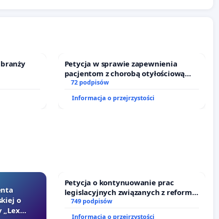
 branży
Petycja w sprawie zapewnienia
pacjentom z chorobą otyłościową
dostępu do kompleksowego leczenia
72 podpisów
oraz programów profilaktycznych.
Informacja o przejrzystości
Petycja o kontynuowanie prac
enta
legislacyjnych związanych z reformą
kiej o
prawa rodzinnego
749 podpisów
 „Lex
Informacja o przejrzystości