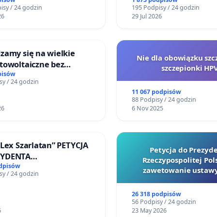
isy / 24 godzin
195 Podpisy / 24 godzin
26
29 Jul 2026
zamy się na wielkie
Nie dla obowiązku szc
towoltaiczne bez
szczepionki HP
ch analiz i akceptacji
pisów
sy / 24 godzin
ańców
11 067 podpisów
88 Podpisy / 24 godzin
26
6 Nov 2025
„Lex Szarlatan” PETYCJA
Petycja do Prezyd
ZYDENTA
Rzeczypospolitej Pols
OSPOLITEJ POLSKIEJ
odpisów
zawetowanie ustawy
sy / 24 godzin
Szarlatan”
26 318 podpisów
56 Podpisy / 24 godzin
6
23 May 2026