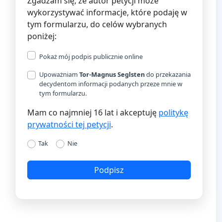
Zgadzam się, że autor petycji może
wykorzystywać informacje, które podaję w
tym formularzu, do celów wybranych
poniżej:
Pokaż mój podpis publicznie online
Upoważniam
Tor-Magnus Seglsten
do przekazania
decydentom informacji podanych przeze mnie w
tym formularzu.
Mam co najmniej 16 lat i akceptuję
politykę
prywatności tej petycji
.
Tak
Nie
Podpisz