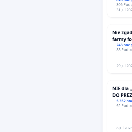
306 Podp
31 Jul 20
Nie zgad
farmy fo
rzetelny
243 pod
88 Podpi
mieszk
29 Jul 20
NIE dla 
DO PRE
RZECZYP
5 352 p
62 Podpi
6 Jul 202