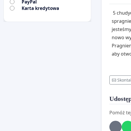
PayPal
Karta kredytowa
5 chudyc
spragnie
jesteśmy
nowo wy
Pragniem
aby otwo
Skonta
Udostęp
Pomóż tej