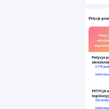
Petycje pr
Petyc
obniże
wprowad
finanso
Petycja p
obniżenie
wprowadz
3 170 po
finansow
Informac
sędziów
PETYCJA 
legislacy
prawa ro
320 podp
Informac