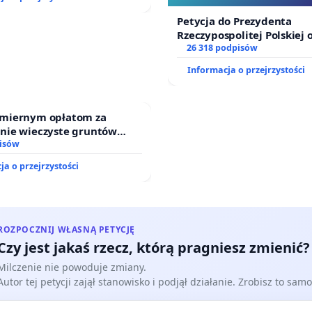
Szarlatan”
Petycja do Prezydenta
Rzeczypospolitej Polskiej 
zawetowanie ustawy „Lex 
26 318 podpisów
Informacja o przejrzystości
miernym opłatom za
nie wieczyste gruntów
ych przez rodzinne ogrody
isów
.
ja o przejrzystości
ROZPOCZNIJ WŁASNĄ PETYCJĘ
Czy jest jakaś rzecz, którą pragniesz zmienić?
Milczenie nie powoduje zmiany.
Autor tej petycji zajął stanowisko i podjął działanie. Zrobisz to samo