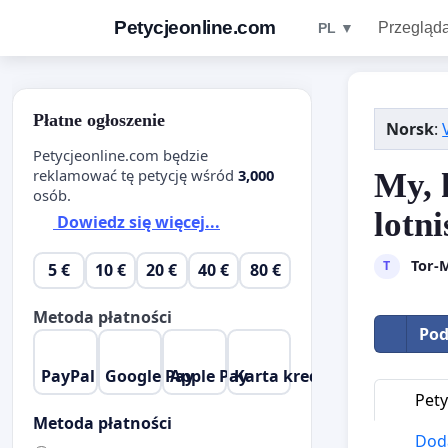
Petycjeonline.com
Przegląda
PL ▼
Płatne ogłoszenie
Norsk
:
Petycjeonline.com będzie
reklamować tę petycję wśród
3,000
My, 
osób.
lotn
Dowiedz się więcej...
Tor-
T
5 €
10 €
20 €
40 €
80 €
Metoda płatności
Pod
PayPal
Google Pay
Apple Pay
Karta kredytowa
Pety
Metoda płatności
Doda