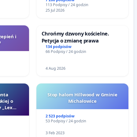
litymi do Górnośląskiego
113 Podpisy / 24 godzin
Centrum Zdrowia Dziecka w
25 Jul 2026
Katowicach
Chrońmy dzwony kościelne.
zepień i
Petycja o zmianę prawa
V
134 podpisów
66 Podpisy / 24 godzin
4 Aug 2026
enta
Stop halom Hillwood w Gminie
kiej o
Michałowice
 „Lex
2 523 podpisów
53 Podpisy / 24 godzin
3 Feb 2023