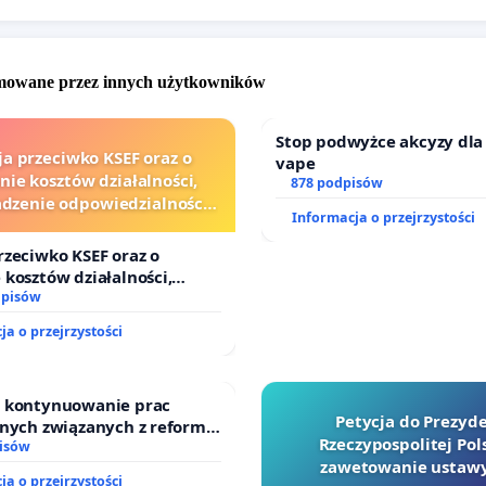
omowane przez innych użytkowników
Stop podwyżce akcyzy dla
ja przeciwko KSEF oraz o
vape
nie kosztów działalności,
878 podpisów
zenie odpowiedzialności
Informacja o przejrzystości
wej kluczowych urzędników
i sędziów
rzeciwko KSEF oraz o
 kosztów działalności,
enie odpowiedzialności
dpisów
ej kluczowych urzędników i
ja o przejrzystości
o kontynuowanie prac
Petycja do Prezyd
jnych związanych z reformą
Rzeczypospolitej Pols
dzinnego
isów
zawetowanie ustawy
ja o przejrzystości