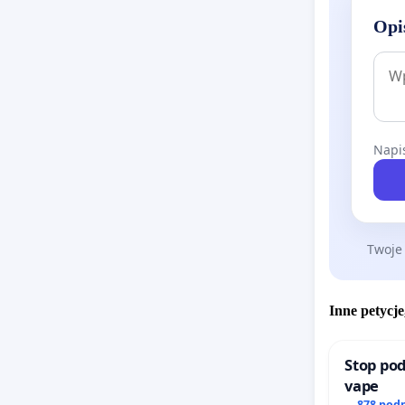
Opi
Napis
Twoje
Inne petycje
Stop pod
vape
878 pod