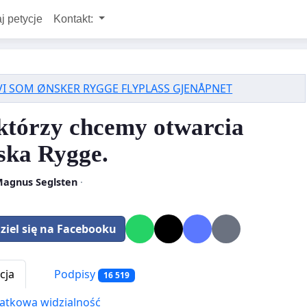
j petycje
Kontakt:
VI SOM ØNSKER RYGGE FLYPLASS GJENÅPNET
którzy chcemy otwarcia
iska Rygge.
Magnus Seglsten
·
ziel się na Facebooku
cja
Podpisy
16 519
tkowa widzialność