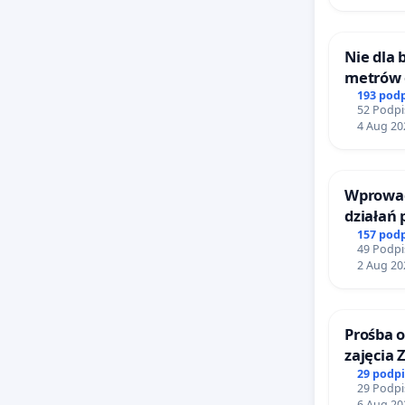
Nie dla
metrów
Biernat
193 pod
52 Podpi
Wielkie
4 Aug 20
Wprowad
działań
bezpiecz
157 pod
49 Podpi
Żeromsk
2 Aug 20
Prośba o
zajęcia 
Sokołow
29 podp
29 Podpi
6 Aug 20