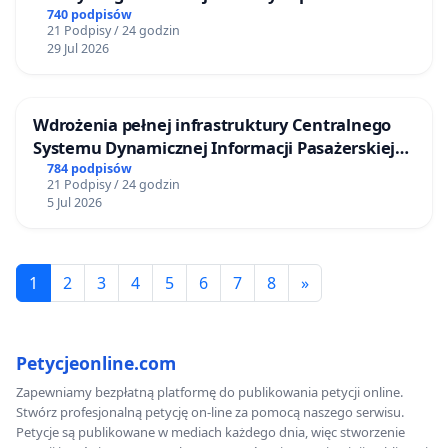
ogrody działkowe.
740 podpisów
21 Podpisy / 24 godzin
29 Jul 2026
Wdrożenia pełnej infrastruktury Centralnego
Systemu Dynamicznej Informacji Pasażerskiej
(CSDiP) na stacji kolejowej w Łomży
784 podpisów
21 Podpisy / 24 godzin
5 Jul 2026
1
2
3
4
5
6
7
8
»
Petycjeonline.com
Zapewniamy bezpłatną platformę do publikowania petycji online.
Stwórz profesjonalną petycję on-line za pomocą naszego serwisu.
Petycje są publikowane w mediach każdego dnia, więc stworzenie