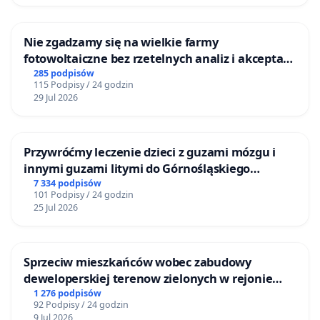
Nie zgadzamy się na wielkie farmy
fotowoltaiczne bez rzetelnych analiz i akceptacji
mieszkańców
285 podpisów
115 Podpisy / 24 godzin
29 Jul 2026
Przywróćmy leczenie dzieci z guzami mózgu i
innymi guzami litymi do Górnośląskiego
Centrum Zdrowia Dziecka w Katowicach
7 334 podpisów
101 Podpisy / 24 godzin
25 Jul 2026
Sprzeciw mieszkańców wobec zabudowy
deweloperskiej terenow zielonych w rejonie
Bulwarów Straceńskich w Bielsku-Białej
1 276 podpisów
92 Podpisy / 24 godzin
9 Jul 2026