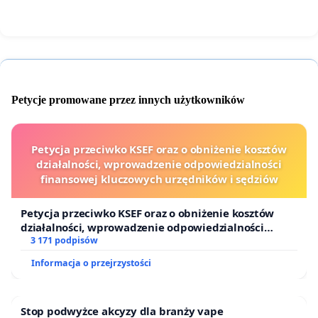
Petycje promowane przez innych użytkowników
Petycja przeciwko KSEF oraz o obniżenie kosztów
działalności, wprowadzenie odpowiedzialności
finansowej kluczowych urzędników i sędziów
Petycja przeciwko KSEF oraz o obniżenie kosztów
działalności, wprowadzenie odpowiedzialności
finansowej kluczowych urzędników i sędziów
3 171 podpisów
Informacja o przejrzystości
Stop podwyżce akcyzy dla branży vape