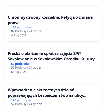
Chrońmy dzwony kościelne. Petycja o zmianę
prawa
166 podpisów
82 Podpisy / 24 godzin
4 Aug 2026
Prośba o obniżenie opłat za zajęcia ZPiT
Sokołowianie w Sokołowskim Ośrodku Kultury
59 podpisów
59 Podpisy / 24 godzin
6 Aug 2026
Wprowadzenie skutecznych działań
poprawiających bezpieczeństwo na ulicy
Żeromskiego w Otwocku
176 podpisów
52 Podpisy / 24 godzin