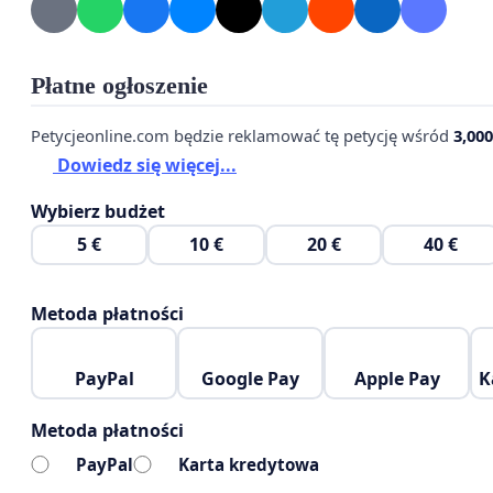
zaistnienie tego trendu w Ząbkach. Wnioskujemy zat
wskazanym miejscu powstał ten atrakcyjny plac zabaw.
nasz wniosek zostanie pozytywnie i szybko rozpatrzony
Płatne ogłoszenie
Burmistrz i Radę Miasta.
Petycjeonline.com będzie reklamować tę petycję wśród
3,000
Dowiedz się więcej...
Z poważan
Wybierz budżet
Załącznik - opis projektu -zdjęcia projektu placu zab
5 €
10 €
20 €
40 €
Metoda płatności
PayPal
Google Pay
Apple Pay
K
Metoda płatności
PayPal
Karta kredytowa