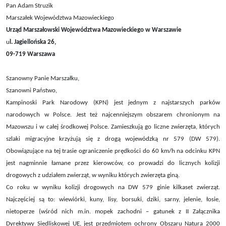
Pan Adam Struzik
Marszałek Województwa Mazowieckiego
Urząd Marszałowski Województwa Mazowieckiego w Warszawie
u
l. Jagiellońska 26,
09-719 Warszawa
Szanowny Panie Marszałku,
Szanowni Państwo,
Kampinoski Park Narodowy (KPN) jest jednym z najstarszych parków
narodowych w Polsce. Jest też najcenniejszym obszarem chronionym na
Mazowszu i w całej środkowej Polsce. Zamieszkują go liczne zwierzęta, których
szlaki migracyjne krzyżują się z drogą wojewódzką nr 579 (DW 579).
Obowiązujące na tej trasie ograniczenie prędkości do 60 km/h na odcinku KPN
jest nagminnie łamane przez kierowców, co prowadzi do licznych kolizji
drogowych z udziałem zwierząt, w wyniku których zwierzęta giną.
Co roku w wyniku kolizji drogowych na DW 579 ginie kilkaset zwierząt.
Najczęściej są to: wiewiórki, kuny, lisy, borsuki, dziki, sarny, jelenie, łosie,
nietoperze (wśród nich m.in. mopek zachodni – gatunek z II Załącznika
Dyrektywy Siedliskowej UE, jest przedmiotem ochrony Obszaru Natura 2000