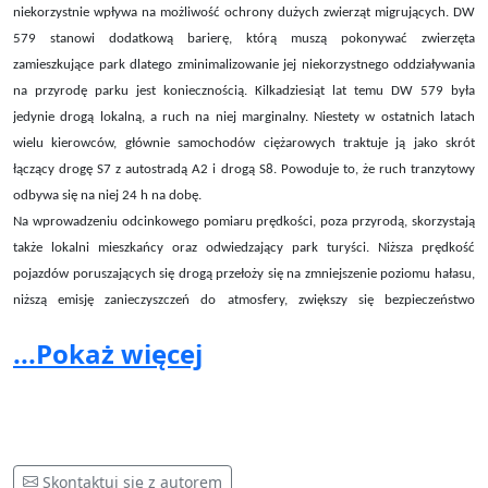
niekorzystnie wpływa na możliwość ochrony dużych zwierząt migrujących. DW
579 stanowi dodatkową barierę, którą muszą pokonywać zwierzęta
zamieszkujące park dlatego zminimalizowanie jej niekorzystnego oddziaływania
na przyrodę parku jest koniecznością. Kilkadziesiąt lat temu DW 579 była
jedynie drogą lokalną, a ruch na niej marginalny. Niestety w ostatnich latach
wielu kierowców, głównie samochodów ciężarowych traktuje ją jako skrót
łączący drogę S7 z autostradą A2 i drogą S8. Powoduje to, że ruch tranzytowy
odbywa się na niej 24 h na dobę.
Na wprowadzeniu odcinkowego pomiaru prędkości, poza przyrodą, skorzystają
także lokalni mieszkańcy oraz odwiedzający park turyści. Niższa prędkość
pojazdów poruszających się drogą przełoży się na zmniejszenie poziomu hałasu,
niższą emisję zanieczyszczeń do atmosfery, zwiększy się bezpieczeństwo
rowerzystów i pieszych przemieszczających się skrajem drogi oraz oczekujących
...Pokaż więcej
na transport na przystankach autobusowych.
Wprowadzenie odcinkowego pomiaru prędkości nie wpłynie znacząco na czas
przejazdu samochodów przez obszar parku, który zostanie w ten sposób
wydłużony zaledwie o kilka minut. Zainstalowanie pomiaru na drodze
prowadzącej przez obszar chroniony będzie wydarzeniem bez precedensu, ktore
Skontaktuj się z autorem