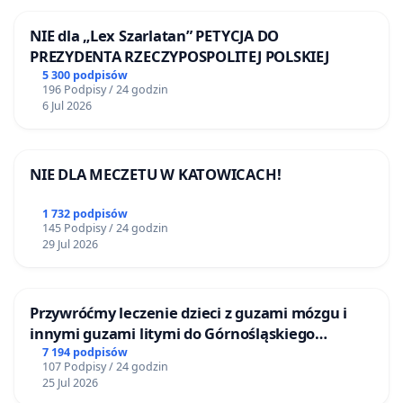
NIE dla „Lex Szarlatan” PETYCJA DO
PREZYDENTA RZECZYPOSPOLITEJ POLSKIEJ
5 300 podpisów
196 Podpisy / 24 godzin
6 Jul 2026
NIE DLA MECZETU W KATOWICACH!
1 732 podpisów
145 Podpisy / 24 godzin
29 Jul 2026
Przywróćmy leczenie dzieci z guzami mózgu i
innymi guzami litymi do Górnośląskiego
Centrum Zdrowia Dziecka w Katowicach
7 194 podpisów
107 Podpisy / 24 godzin
25 Jul 2026