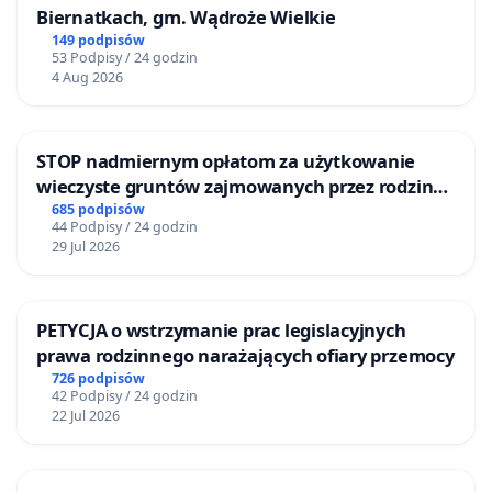
Biernatkach, gm. Wądroże Wielkie
149 podpisów
53 Podpisy / 24 godzin
4 Aug 2026
STOP nadmiernym opłatom za użytkowanie
wieczyste gruntów zajmowanych przez rodzinne
ogrody działkowe.
685 podpisów
44 Podpisy / 24 godzin
29 Jul 2026
PETYCJA o wstrzymanie prac legislacyjnych
prawa rodzinnego narażających ofiary przemocy
726 podpisów
42 Podpisy / 24 godzin
22 Jul 2026