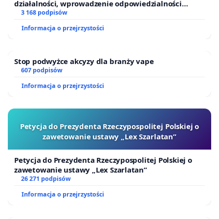
działalności, wprowadzenie odpowiedzialności
finansowej kluczowych urzędników i sędziów
3 168 podpisów
Informacja o przejrzystości
Stop podwyżce akcyzy dla branży vape
607 podpisów
Informacja o przejrzystości
Petycja do Prezydenta Rzeczypospolitej Polskiej o
zawetowanie ustawy „Lex Szarlatan”
Petycja do Prezydenta Rzeczypospolitej Polskiej o
zawetowanie ustawy „Lex Szarlatan”
26 271 podpisów
Informacja o przejrzystości