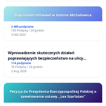
Stop halom Hillwood w Gminie Michałowice
2 489 podpisów
103 Podpisy / 24 godzin
3 Feb 2023
Wprowadzenie skutecznych działań
poprawiających bezpieczeństwo na ulicy
Żeromskiego w Otwocku
114 podpisów
76 Podpisy / 24 godzin
2 Aug 2026
Petycja do Prezydenta Rzeczypospolitej Polskiej o
zawetowanie ustawy „Lex Szarlatan”