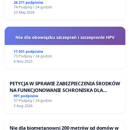
26 271 podpisów
74 Podpisy / 24 godzin
23 May 2026
Nie dla obowiązku szczepień i szczepionki HPV
11 031 podpisów
73 Podpisy / 24 godzin
6 Nov 2025
PETYCJA W SPRAWIE ZABEZPIECZENIA ŚRODKÓW
NA FUNKCJONOWANIE SCHRONISKA DLA
BEZDOMNYCH ZWIERZĄT W SKARYSZEWIE
991 podpisów
57 Podpisy / 24 godzin
2 Aug 2026
Nie dla biometanowni 200 metrów od domów w