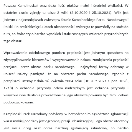
Puszcza Kampinoska) oraz duża ilość ptaków małej i średniej wielkości. W
ostatnim czasie zginęły tu także 2 wilki (2.10.2020 i 28.10.2021). Wilk jest
jednym z najcenniejszych zwierząt w faunie Kampinoskiego Parku Narodowego i
Polski. Po sześćdziesięciu latach nieobecności zwierzęta te powróciły na stałe do
KPN, co świadczy o bardzo wysokich i stale rosnących walorach przyrodniczych
tego obszaru.
Wprowadzenie odcinkowego pomiaru prędkości jest jedynym sposobem na
zdyscyplinowanie kierowców i wyegzekwowanie nakazu zmniejszenia prędkości
przejazdu przez obszar parku narodowego – najwyższej formy ochrony w
Polsce! Należy pamiętać, że na obszarze parku narodowego, zgodnie z
przepisami ustawy z dnia 16 kwietnia 2004 roku (Dz. U. z 2021 r. poz. 1098,
1718
)
o ochronie przyrody celem nadrzędnym jest ochrona przyrody i
wszystkie inne działania prowadzone na jego obszarze powinny być temu celowi
podporządkowane.
Kampinoski Park Narodowy położony w bezpośrednim sąsiedztwie aglomeracji
warszawskiej poddany jest ogromnej presji urbanizacyjnej. Jego obszar otoczony
jest siecią dróg oraz coraz bardziej gęstniejącą zabudową, co bardzo