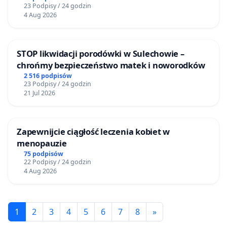
23 Podpisy / 24 godzin
4 Aug 2026
STOP likwidacji porodówki w Sulechowie –
chrońmy bezpieczeństwo matek i noworodków
2 516 podpisów
23 Podpisy / 24 godzin
21 Jul 2026
Zapewnijcie ciągłość leczenia kobiet w
menopauzie
75 podpisów
22 Podpisy / 24 godzin
4 Aug 2026
1
2
3
4
5
6
7
8
»