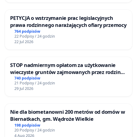
PETYCJA o wstrzymanie prac legislacyjnych
prawa rodzinnego narażających ofiary przemocy
764 podpisów
22 Podpisy / 24 godzin
22 Jul 2026
STOP nadmiernym opłatom za użytkowanie
wieczyste gruntów zajmowanych przez rodzinne
ogrody działkowe.
740 podpisów
21 Podpisy / 24 godzin
29 Jul 2026
Nie dla biometanowni 200 metrów od domów w
Biernatkach, gm. Wądroże Wielkie
198 podpisów
20 Podpisy / 24 godzin
4 Aug 2026