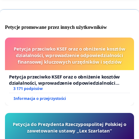
Petycje promowane przez innych użytkowników
Petycja przeciwko KSEF oraz o obniżenie kosztów
działalności, wprowadzenie odpowiedzialności
finansowej kluczowych urzędników i sędziów
Petycja przeciwko KSEF oraz o obniżenie kosztów
działalności, wprowadzenie odpowiedzialności
finansowej kluczowych urzędników i sędziów
3 171 podpisów
Informacja o przejrzystości
Petycja do Prezydenta Rzeczypospolitej Polskiej o
zawetowanie ustawy „Lex Szarlatan”