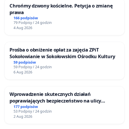
Chrońmy dzwony kościelne. Petycja o zmianę
prawa
166 podpisów
79 Podpisy / 24 godzin
4 Aug 2026
Prośba o obniżenie opłat za zajęcia ZPiT
Sokołowianie w Sokołowskim Ośrodku Kultury
59 podpisów
59 Podpisy / 24 godzin
6 Aug 2026
Wprowadzenie skutecznych działań
poprawiających bezpieczeństwo na ulicy
Żeromskiego w Otwocku
177 podpisów
53 Podpisy / 24 godzin
2 Aug 2026