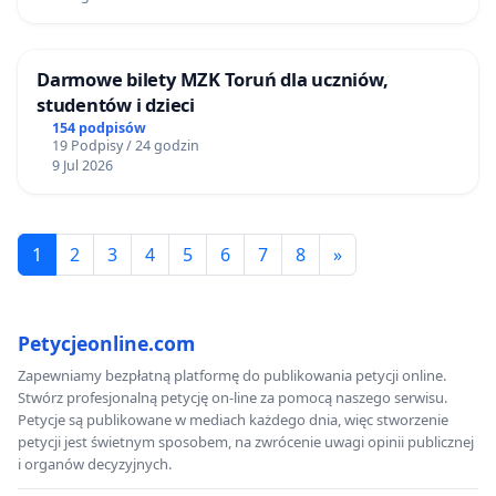
Darmowe bilety MZK Toruń dla uczniów,
studentów i dzieci
154 podpisów
19 Podpisy / 24 godzin
9 Jul 2026
1
2
3
4
5
6
7
8
»
Petycjeonline.com
Zapewniamy bezpłatną platformę do publikowania petycji online.
Stwórz profesjonalną petycję on-line za pomocą naszego serwisu.
Petycje są publikowane w mediach każdego dnia, więc stworzenie
petycji jest świetnym sposobem, na zwrócenie uwagi opinii publicznej
i organów decyzyjnych.