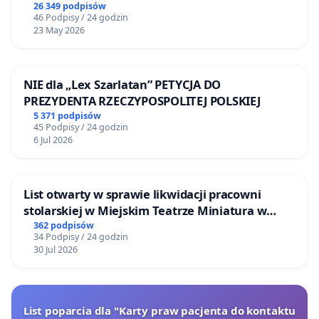
26 349 podpisów
46 Podpisy / 24 godzin
23 May 2026
NIE dla „Lex Szarlatan” PETYCJA DO
PREZYDENTA RZECZYPOSPOLITEJ POLSKIEJ
5 371 podpisów
45 Podpisy / 24 godzin
6 Jul 2026
List otwarty w sprawie likwidacji pracowni
stolarskiej w Miejskim Teatrze Miniatura w
Gdańsku
362 podpisów
34 Podpisy / 24 godzin
30 Jul 2026
List poparcia dla "Karty praw pacjenta do kontaktu