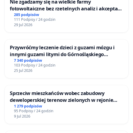
Nie zgadzamy się na wielkie farmy
fotowoltaiczne bez rzetelnych analiz i akceptacji
mieszkańców
285 podpisów
111 Podpisy / 24 godzin
29 Jul 2026
Przywróćmy leczenie dzieci z guzami mózgu i
innymi guzami litymi do Górnośląskiego
Centrum Zdrowia Dziecka w Katowicach
7 340 podpisów
103 Podpisy / 24 godzin
25 Jul 2026
Sprzeciw mieszkańców wobec zabudowy
deweloperskiej terenow zielonych w rejonie
Bulwarów Straceńskich w Bielsku-Białej
1 279 podpisów
95 Podpisy / 24 godzin
9 Jul 2026