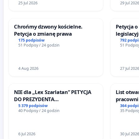
25 Jul 2026
29 Jul 202
Chrońmy dzwony kościelne.
Petycja 
Petycja o zmianę prawa
legislacy
reformą 
175 podpisów
792 podp
51 Podpisy / 24 godzin
51 Podpisy
4 Aug 2026
27 Jul 202
NIE dla „Lex Szarlatan” PETYCJA
List otwa
DO PREZYDENTA
pracowni 
RZECZYPOSPOLITEJ POLSKIEJ
Teatrze 
5 379 podpisów
364 podp
40 Podpisy / 24 godzin
35 Podpisy
6 Jul 2026
30 Jul 202