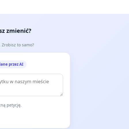
esz zmienić?
e. Zrobisz to samo?
lane przez AI
ną petycję.