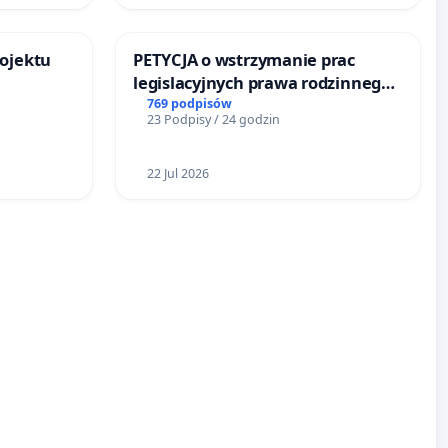
rojektu
PETYCJA o wstrzymanie prac
legislacyjnych prawa rodzinnego
narażających ofiary przemocy
769 podpisów
23 Podpisy / 24 godzin
22 Jul 2026