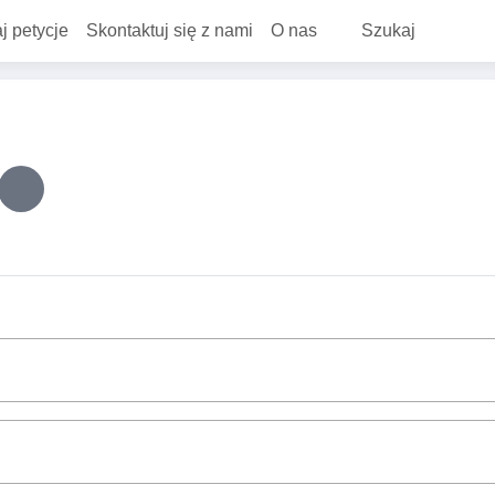
j petycje
Skontaktuj się z nami
O nas
Szukaj