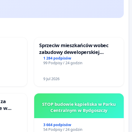
Sprzeciw mieszkańców wobec
zabudowy deweloperskiej
terenow zielonych w rejonie
1 284 podpisów
99 Podpisy / 24 godzin
Bulwarów Straceńskich w Bielsku-
Białej
9 Jul 2026
 za
STOP budowie kąpieliska w Parku
ie w
Centralnym w Bydgoszczy
ltury
3 664 podpisów
54 Podpisy / 24 godzin