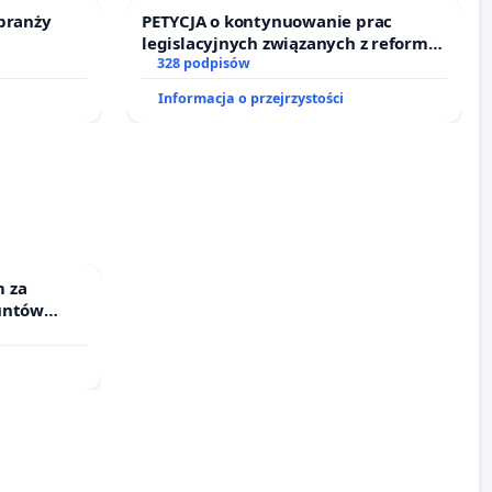
branży
PETYCJA o kontynuowanie prac
legislacyjnych związanych z reformą
prawa rodzinnego
328 podpisów
Informacja o przejrzystości
 za
untów
ne ogrody