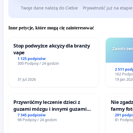
Twoje dane należą do Ciebie
Prywatność już na etapie
Inne petycje, które mogą cię zainteresować
Stop podwyżce akcyzy dla branży
Zaostrzen
vape
1 125 podpisów
300 Podpisy / 24 godzin
2 511 pod
162 Podpis
31 Jul 2026
19 Jan 202
Przywróćmy leczenie dzieci z
Nie zgadz
guzami mózgu i innymi guzami
farmy fot
litymi do Górnośląskiego
rzetelnyc
7 345 podpisów
291 podp
98 Podpisy / 24 godzin
81 Podpisy
Centrum Zdrowia Dziecka w
mieszka
Katowicach