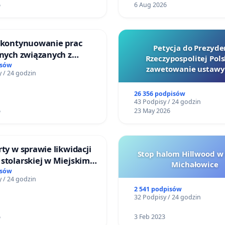
6
6 Aug 2026
o kontynuowanie prac
Petycja do Prezyde
jnych związanych z
Rzeczypospolitej Pols
prawa rodzinnego
isów
zawetowanie ustawy
 / 24 godzin
Szarlatan”
26 356 podpisów
43 Podpisy / 24 godzin
6
23 May 2026
rty w sprawie likwidacji
Stop halom Hillwood w
stolarskiej w Miejskim
Michałowice
Miniatura w Gdańsku
isów
 / 24 godzin
2 541 podpisów
32 Podpisy / 24 godzin
6
3 Feb 2023