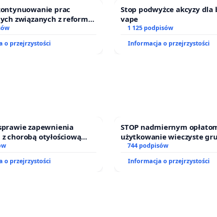
 kontynuowanie prac
Stop podwyżce akcyzy dla 
nych związanych z reformą
vape
zinnego
sów
1 125 podpisów
 o przejrzystości
Informacja o przejrzystości
 sprawie zapewnienia
STOP nadmiernym opłatom
 z chorobą otyłościową
użytkowanie wieczyste gr
o kompleksowego leczenia
ów
zajmowanych przez rodzin
744 podpisów
ramów profilaktycznych.
działkowe.
 o przejrzystości
Informacja o przejrzystości