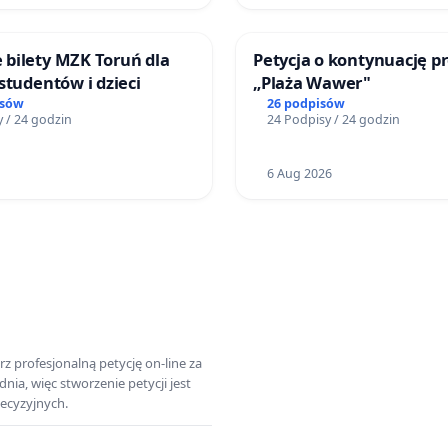
bilety MZK Toruń dla
Petycja o kontynuację p
studentów i dzieci
„Plaża Wawer"
isów
26 podpisów
 / 24 godzin
24 Podpisy / 24 godzin
6 Aug 2026
z profesjonalną petycję on-line za
a, więc stworzenie petycji jest
ecyzyjnych.