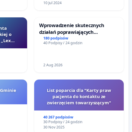
10 Jul 2024
Wprowadzenie skutecznych
nta
działań poprawiających
kiej o
bezpieczeństwo na ulicy
180 podpisów
 „Lex
40 Podpisy / 24 godzin
Żeromskiego w Otwocku
2 Aug 2026
 Gminie
List poparcia dla "Karty praw
pacjenta do kontaktu ze
zwierzęciem towarzyszącym"
40 267 podpisów
30 Podpisy / 24 godzin
30 Nov 2025