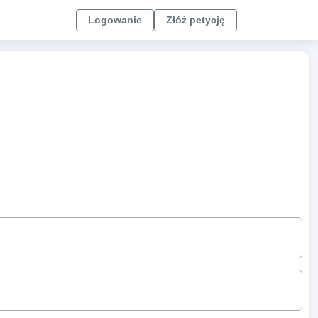
Logowanie
Złóż petycję