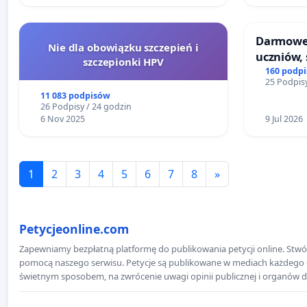
Darmowe 
Nie dla obowiązku szczepień i
uczniów, 
szczepionki HPV
160 podp
25 Podpisy
11 083 podpisów
26 Podpisy / 24 godzin
6 Nov 2025
9 Jul 2026
1
2
3
4
5
6
7
8
»
Petycjeonline.com
Zapewniamy bezpłatną platformę do publikowania petycji online. Stwór
pomocą naszego serwisu. Petycje są publikowane w mediach każdego dni
świetnym sposobem, na zwrócenie uwagi opinii publicznej i organów d