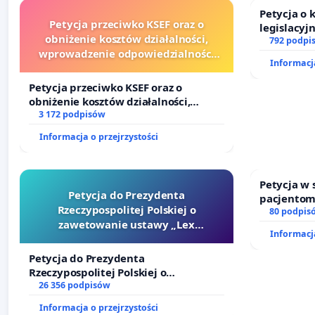
Petycja o
Petycja przeciwko KSEF oraz o
legislacyj
obniżenie kosztów działalności,
prawa rod
792 podpi
wprowadzenie odpowiedzialności
Informacja
finansowej kluczowych urzędników i
sędziów
Petycja przeciwko KSEF oraz o
obniżenie kosztów działalności,
wprowadzenie odpowiedzialności
3 172 podpisów
finansowej kluczowych urzędników i
Informacja o przejrzystości
sędziów
Petycja w
Petycja do Prezydenta
pacjentom
Rzeczypospolitej Polskiej o
dostępu d
80 podpis
zawetowanie ustawy „Lex
oraz prog
Informacja
Szarlatan”
Petycja do Prezydenta
Rzeczypospolitej Polskiej o
zawetowanie ustawy „Lex Szarlatan”
26 356 podpisów
Informacja o przejrzystości