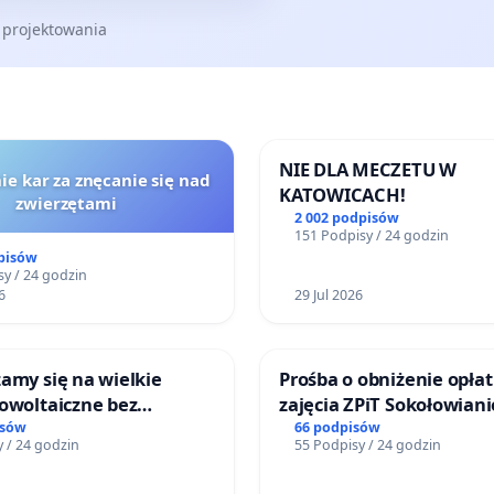
 projektowania
NIE DLA MECZETU W
ie kar za znęcanie się nad
KATOWICACH!
zwierzętami
2 002 podpisów
151 Podpisy / 24 godzin
pisów
y / 24 godzin
6
29 Jul 2026
amy się na wielkie
Prośba o obniżenie opłat
owoltaiczne bez
zajęcia ZPiT Sokołowian
h analiz i akceptacji
Sokołowskim Ośrodku Ku
isów
66 podpisów
 / 24 godzin
55 Podpisy / 24 godzin
ńców