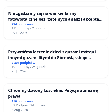
Nie zgadzamy się na wielkie farmy
fotowoltaiczne bez rzetelnych analiz i akceptacji
mieszkańców
274 podpisów
111 Podpisy / 24 godzin
29 Jul 2026
Przywróćmy leczenie dzieci z guzami mózgu i
innymi guzami litymi do Górnośląskiego
Centrum Zdrowia Dziecka w Katowicach
7 303 podpisów
101 Podpisy / 24 godzin
25 Jul 2026
Chrońmy dzwony kościelne. Petycja o zmianę
prawa
156 podpisów
82 Podpisy / 24 godzin
4 Aug 2026