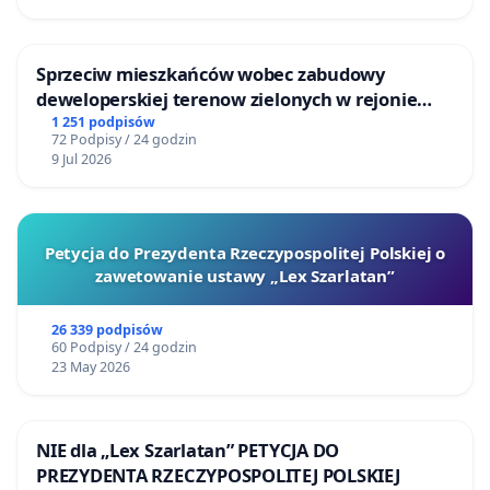
Sprzeciw mieszkańców wobec zabudowy
deweloperskiej terenow zielonych w rejonie
Bulwarów Straceńskich w Bielsku-Białej
1 251 podpisów
72 Podpisy / 24 godzin
9 Jul 2026
Petycja do Prezydenta Rzeczypospolitej Polskiej o
zawetowanie ustawy „Lex Szarlatan”
26 339 podpisów
60 Podpisy / 24 godzin
23 May 2026
NIE dla „Lex Szarlatan” PETYCJA DO
PREZYDENTA RZECZYPOSPOLITEJ POLSKIEJ