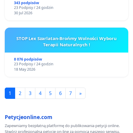
Gdańsku
343 podpisów
23 Podpisy / 24 godzin
30 Jul 2026
STOP Lex Szarlatan-Brońmy Wolności Wyboru
Terapii Naturalnych !
8 076 podpisów
23 Podpisy / 24 godzin
18 May 2026
1
2
3
4
5
6
7
»
Petycjeonline.com
Zapewniamy bezpłatną platformę do publikowania petycji online.
Stwórz profesjonalną petycję on-line za pomocą naszego serwisu.