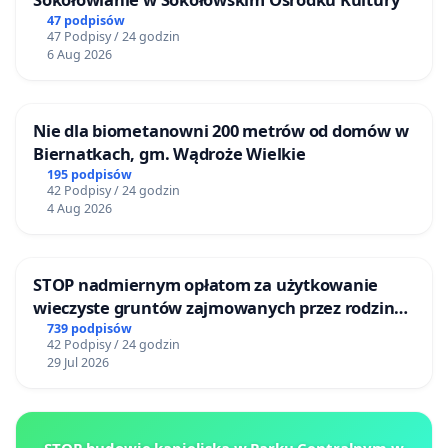
47 podpisów
47 Podpisy / 24 godzin
6 Aug 2026
Nie dla biometanowni 200 metrów od domów w
Biernatkach, gm. Wądroże Wielkie
195 podpisów
42 Podpisy / 24 godzin
4 Aug 2026
STOP nadmiernym opłatom za użytkowanie
wieczyste gruntów zajmowanych przez rodzinne
ogrody działkowe.
739 podpisów
42 Podpisy / 24 godzin
29 Jul 2026
STOP budowie kąpieliska w Parku Centralnym w