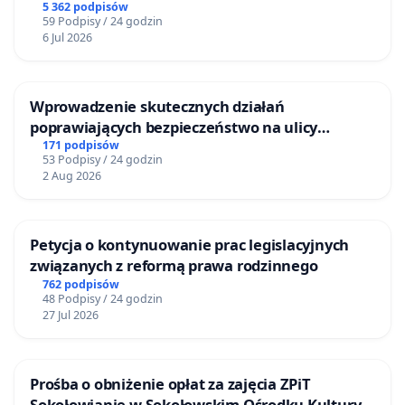
5 362 podpisów
59 Podpisy / 24 godzin
6 Jul 2026
Wprowadzenie skutecznych działań
poprawiających bezpieczeństwo na ulicy
Żeromskiego w Otwocku
171 podpisów
53 Podpisy / 24 godzin
2 Aug 2026
Petycja o kontynuowanie prac legislacyjnych
związanych z reformą prawa rodzinnego
762 podpisów
48 Podpisy / 24 godzin
27 Jul 2026
Prośba o obniżenie opłat za zajęcia ZPiT
Sokołowianie w Sokołowskim Ośrodku Kultury