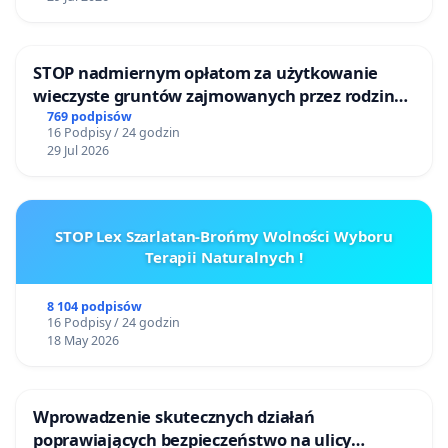
STOP nadmiernym opłatom za użytkowanie
wieczyste gruntów zajmowanych przez rodzinne
ogrody działkowe.
769 podpisów
16 Podpisy / 24 godzin
29 Jul 2026
STOP Lex Szarlatan-Brońmy Wolności Wyboru
Terapii Naturalnych !
8 104 podpisów
16 Podpisy / 24 godzin
18 May 2026
Wprowadzenie skutecznych działań
poprawiających bezpieczeństwo na ulicy