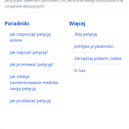
petycji jest świetnym sposobem, na zwrócenie uwagi opinii publicznej
i organów decyzyjnych.
Poradniki
Więcej
Jak rozpocząć petycję
Złóż petycję
online
polityka prywatności
Jak napisać petycję?
Zarządzaj plikami cookie
Jak promować petycję?
O nas
Jak zdobyć
zainteresowanie mediów
swoją petycją
Jak przekazać petycję