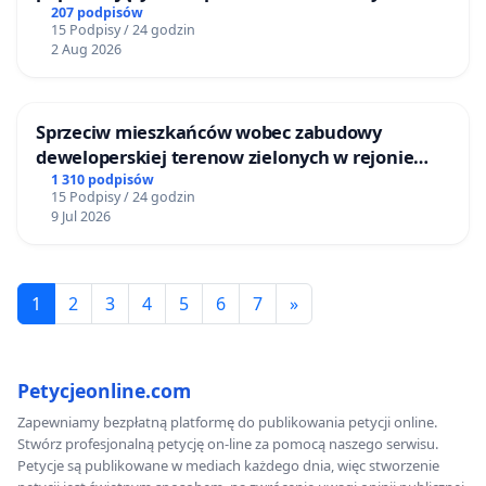
Żeromskiego w Otwocku
207 podpisów
15 Podpisy / 24 godzin
2 Aug 2026
Sprzeciw mieszkańców wobec zabudowy
deweloperskiej terenow zielonych w rejonie
Bulwarów Straceńskich w Bielsku-Białej
1 310 podpisów
15 Podpisy / 24 godzin
9 Jul 2026
1
2
3
4
5
6
7
»
Petycjeonline.com
Zapewniamy bezpłatną platformę do publikowania petycji online.
Stwórz profesjonalną petycję on-line za pomocą naszego serwisu.
Petycje są publikowane w mediach każdego dnia, więc stworzenie