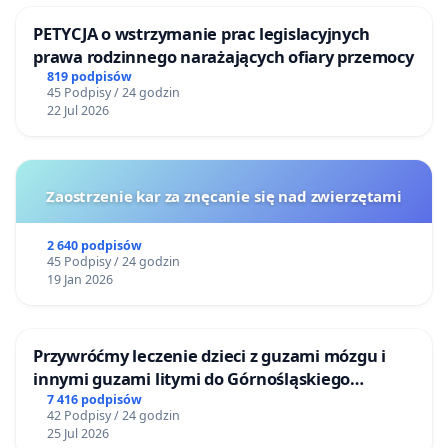
PETYCJA o wstrzymanie prac legislacyjnych
prawa rodzinnego narażających ofiary przemocy
819 podpisów
45 Podpisy / 24 godzin
22 Jul 2026
Zaostrzenie kar za znęcanie się nad zwierzętami
2 640 podpisów
45 Podpisy / 24 godzin
19 Jan 2026
Przywróćmy leczenie dzieci z guzami mózgu i
innymi guzami litymi do Górnośląskiego
Centrum Zdrowia Dziecka w Katowicach
7 416 podpisów
42 Podpisy / 24 godzin
25 Jul 2026