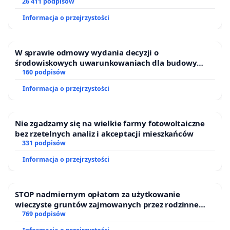
26 411 podpisów
Informacja o przejrzystości
W sprawie odmowy wydania decyzji o
środowiskowych uwarunkowaniach dla budowy
zakładu wytwarzania biometanu „Krynki” w
160 podpisów
Ostrowiu Południowym oraz ochrony mieszkańców i
Informacja o przejrzystości
Puszczy Knyszyńskiej
Nie zgadzamy się na wielkie farmy fotowoltaiczne
bez rzetelnych analiz i akceptacji mieszkańców
331 podpisów
Informacja o przejrzystości
STOP nadmiernym opłatom za użytkowanie
wieczyste gruntów zajmowanych przez rodzinne
ogrody działkowe.
769 podpisów