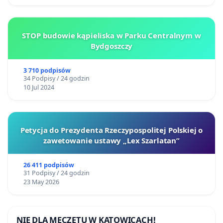
STOP budowie kąpieliska w Parku Centralnym w
Bydgoszczy
3 710 podpisów
34 Podpisy / 24 godzin
10 Jul 2024
Petycja do Prezydenta Rzeczypospolitej Polskiej o
zawetowanie ustawy „Lex Szarlatan”
26 411 podpisów
31 Podpisy / 24 godzin
23 May 2026
NIE DLA MECZETU W KATOWICACH!