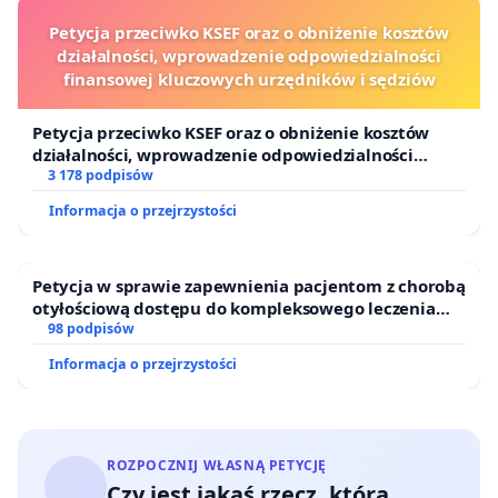
Petycja przeciwko KSEF oraz o obniżenie kosztów
działalności, wprowadzenie odpowiedzialności
finansowej kluczowych urzędników i sędziów
Petycja przeciwko KSEF oraz o obniżenie kosztów
działalności, wprowadzenie odpowiedzialności
finansowej kluczowych urzędników i sędziów
3 178 podpisów
Informacja o przejrzystości
Petycja w sprawie zapewnienia pacjentom z chorobą
otyłościową dostępu do kompleksowego leczenia
oraz programów profilaktycznych.
98 podpisów
Informacja o przejrzystości
ROZPOCZNIJ WŁASNĄ PETYCJĘ
Czy jest jakaś rzecz, którą