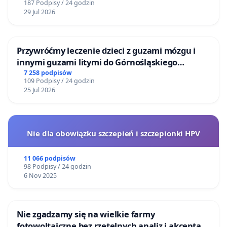
187 Podpisy / 24 godzin
29 Jul 2026
Przywróćmy leczenie dzieci z guzami mózgu i
innymi guzami litymi do Górnośląskiego
Centrum Zdrowia Dziecka w Katowicach
7 258 podpisów
109 Podpisy / 24 godzin
25 Jul 2026
Nie dla obowiązku szczepień i szczepionki HPV
11 066 podpisów
98 Podpisy / 24 godzin
6 Nov 2025
Nie zgadzamy się na wielkie farmy
fotowoltaiczne bez rzetelnych analiz i akceptacji