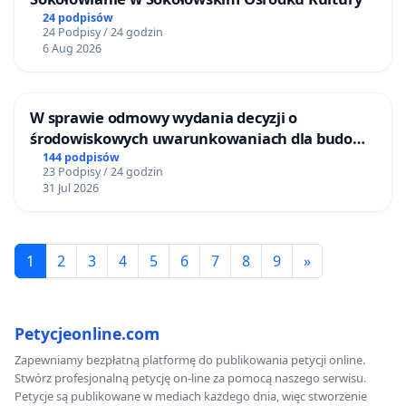
24 podpisów
24 Podpisy / 24 godzin
6 Aug 2026
W sprawie odmowy wydania decyzji o
środowiskowych uwarunkowaniach dla budowy
zakładu wytwarzania biometanu „Krynki” w
144 podpisów
23 Podpisy / 24 godzin
Ostrowiu Południowym oraz ochrony
31 Jul 2026
mieszkańców i Puszczy Knyszyńskiej
1
2
3
4
5
6
7
8
9
»
Petycjeonline.com
Zapewniamy bezpłatną platformę do publikowania petycji online.
Stwórz profesjonalną petycję on-line za pomocą naszego serwisu.
Petycje są publikowane w mediach każdego dnia, więc stworzenie