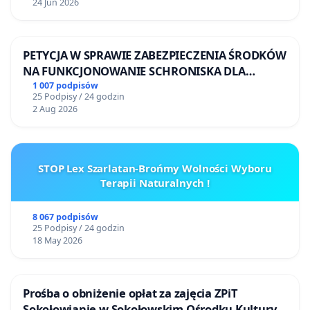
24 Jun 2026
PETYCJA W SPRAWIE ZABEZPIECZENIA ŚRODKÓW
NA FUNKCJONOWANIE SCHRONISKA DLA
BEZDOMNYCH ZWIERZĄT W SKARYSZEWIE
1 007 podpisów
25 Podpisy / 24 godzin
2 Aug 2026
STOP Lex Szarlatan-Brońmy Wolności Wyboru
Terapii Naturalnych !
8 067 podpisów
25 Podpisy / 24 godzin
18 May 2026
Prośba o obniżenie opłat za zajęcia ZPiT
Sokołowianie w Sokołowskim Ośrodku Kultury