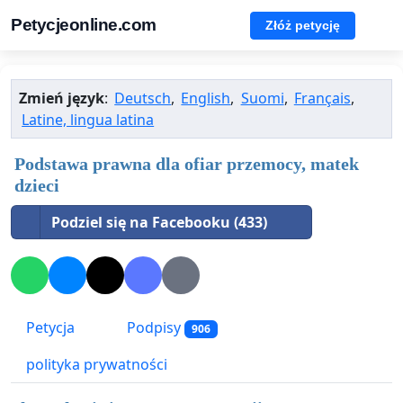
Petycjeonline.com
Złóż petycję
Zmień język
:
Deutsch
,
English
,
Suomi
,
Français
,
Latine, lingua latina
Podstawa prawna dla ofiar przemocy, matek
dzieci
Podziel się na Facebooku (433)
Petycja
Podpisy
906
polityka prywatności