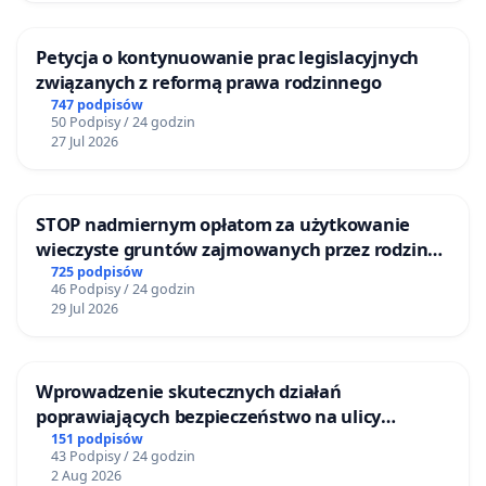
Petycja o kontynuowanie prac legislacyjnych
związanych z reformą prawa rodzinnego
747 podpisów
50 Podpisy / 24 godzin
27 Jul 2026
STOP nadmiernym opłatom za użytkowanie
wieczyste gruntów zajmowanych przez rodzinne
ogrody działkowe.
725 podpisów
46 Podpisy / 24 godzin
29 Jul 2026
Wprowadzenie skutecznych działań
poprawiających bezpieczeństwo na ulicy
Żeromskiego w Otwocku
151 podpisów
43 Podpisy / 24 godzin
2 Aug 2026