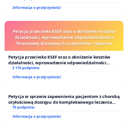
Informacja o przejrzystości
Petycja przeciwko KSEF oraz o obniżenie kosztów
działalności, wprowadzenie odpowiedzialności
finansowej kluczowych urzędników i sędziów
Petycja przeciwko KSEF oraz o obniżenie kosztów
działalności, wprowadzenie odpowiedzialności
finansowej kluczowych urzędników i sędziów
3 170 podpisów
Informacja o przejrzystości
Petycja w sprawie zapewnienia pacjentom z chorobą
otyłościową dostępu do kompleksowego leczenia
oraz programów profilaktycznych.
70 podpisów
Informacja o przejrzystości