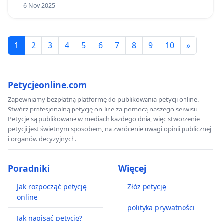
6 Nov 2025
1
2
3
4
5
6
7
8
9
10
»
Petycjeonline.com
Zapewniamy bezpłatną platformę do publikowania petycji online.
Stwórz profesjonalną petycję on-line za pomocą naszego serwisu.
Petycje są publikowane w mediach każdego dnia, więc stworzenie
petycji jest świetnym sposobem, na zwrócenie uwagi opinii publicznej
i organów decyzyjnych.
Poradniki
Więcej
Jak rozpocząć petycję
Złóż petycję
online
polityka prywatności
Jak napisać petycję?