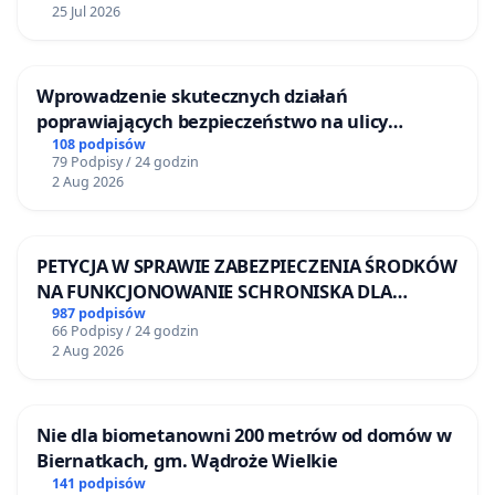
25 Jul 2026
Wprowadzenie skutecznych działań
poprawiających bezpieczeństwo na ulicy
Żeromskiego w Otwocku
108 podpisów
79 Podpisy / 24 godzin
2 Aug 2026
PETYCJA W SPRAWIE ZABEZPIECZENIA ŚRODKÓW
NA FUNKCJONOWANIE SCHRONISKA DLA
BEZDOMNYCH ZWIERZĄT W SKARYSZEWIE
987 podpisów
66 Podpisy / 24 godzin
2 Aug 2026
Nie dla biometanowni 200 metrów od domów w
Biernatkach, gm. Wądroże Wielkie
141 podpisów