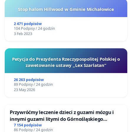
Stop halom Hillwood w Gminie Michałowice
2 471 podpisów
104 Podpisy / 24 godzin
3 Feb 2023
Petycja do Prezydenta Rzeczypospolitej Polskiej o
zawetowanie ustawy „Lex Szarlatan”
26 263 podpisów
89 Podpisy / 24 godzin
23 May 2026
Przywróćmy leczenie dzieci z guzami mózgu i
innymi guzami litymi do Górnośląskiego
Centrum Zdrowia Dziecka w Katowicach
7 154 podpisów
86 Podpisy / 24 godzin