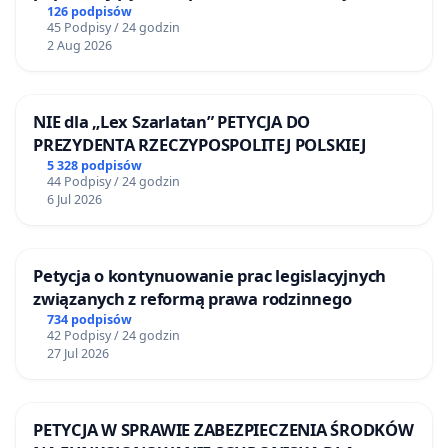
Żeromskiego w Otwocku
126 podpisów
45 Podpisy / 24 godzin
2 Aug 2026
NIE dla „Lex Szarlatan” PETYCJA DO
PREZYDENTA RZECZYPOSPOLITEJ POLSKIEJ
5 328 podpisów
44 Podpisy / 24 godzin
6 Jul 2026
Petycja o kontynuowanie prac legislacyjnych
związanych z reformą prawa rodzinnego
734 podpisów
42 Podpisy / 24 godzin
27 Jul 2026
PETYCJA W SPRAWIE ZABEZPIECZENIA ŚRODKÓW