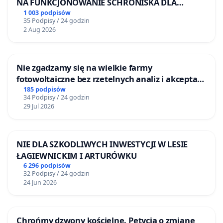
NA FUNKCJONOWANIE SCHRONISKA DLA
BEZDOMNYCH ZWIERZĄT W SKARYSZEWIE
1 003 podpisów
35 Podpisy / 24 godzin
2 Aug 2026
Nie zgadzamy się na wielkie farmy
fotowoltaiczne bez rzetelnych analiz i akceptacji
mieszkańców
185 podpisów
34 Podpisy / 24 godzin
29 Jul 2026
NIE DLA SZKODLIWYCH INWESTYCJI W LESIE
ŁAGIEWNICKIM I ARTURÓWKU
6 296 podpisów
32 Podpisy / 24 godzin
24 Jun 2026
Chrońmy dzwony kościelne. Petycja o zmianę