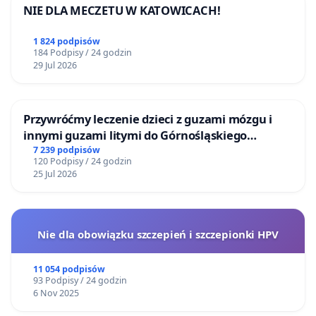
NIE DLA MECZETU W KATOWICACH!
1 824 podpisów
184 Podpisy / 24 godzin
29 Jul 2026
Przywróćmy leczenie dzieci z guzami mózgu i
innymi guzami litymi do Górnośląskiego
Centrum Zdrowia Dziecka w Katowicach
7 239 podpisów
120 Podpisy / 24 godzin
25 Jul 2026
Nie dla obowiązku szczepień i szczepionki HPV
11 054 podpisów
93 Podpisy / 24 godzin
6 Nov 2025