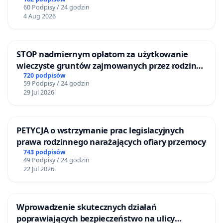
60 Podpisy / 24 godzin
4 Aug 2026
STOP nadmiernym opłatom za użytkowanie
wieczyste gruntów zajmowanych przez rodzinne
ogrody działkowe.
720 podpisów
59 Podpisy / 24 godzin
29 Jul 2026
PETYCJA o wstrzymanie prac legislacyjnych
prawa rodzinnego narażających ofiary przemocy
743 podpisów
49 Podpisy / 24 godzin
22 Jul 2026
Wprowadzenie skutecznych działań
poprawiających bezpieczeństwo na ulicy