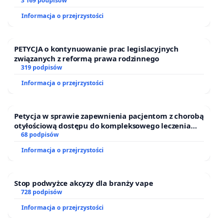
finansowej kluczowych urzędników i sędziów
3 169 podpisów
Informacja o przejrzystości
PETYCJA o kontynuowanie prac legislacyjnych
związanych z reformą prawa rodzinnego
319 podpisów
Informacja o przejrzystości
Petycja w sprawie zapewnienia pacjentom z chorobą
otyłościową dostępu do kompleksowego leczenia
oraz programów profilaktycznych.
68 podpisów
Informacja o przejrzystości
Stop podwyżce akcyzy dla branży vape
728 podpisów
Informacja o przejrzystości