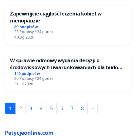
Zapewnijcie ciągłość leczenia kobiet w
menopauzie
89 podpisów
23 Podpisy / 24 godzin
4 Aug 2026
W sprawie odmowy wydania decyzji o
środowiskowych uwarunkowaniach dla budowy
zakładu wytwarzania biometanu „Krynki” w
140 podpisów
20 Podpisy / 24 godzin
Ostrowiu Południowym oraz ochrony
31 Jul 2026
mieszkańców i Puszczy Knyszyńskiej
1
2
3
4
5
6
7
8
»
Petycjeonline.com