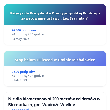
Petycja do Prezydenta Rzeczypospolitej Polskiej o
zawetowanie ustawy „Lex Szarlatan”
26 306 podpisów
70 Podpisy / 24 godzin
23 May 2026
Stop halom Hillwood w Gminie Michałowice
2 509 podpisów
65 Podpisy / 24 godzin
3 Feb 2023
Nie dla biometanowni 200 metrów od domów w
Biernatkach, gm. Wądroże Wielkie
182 podpisów