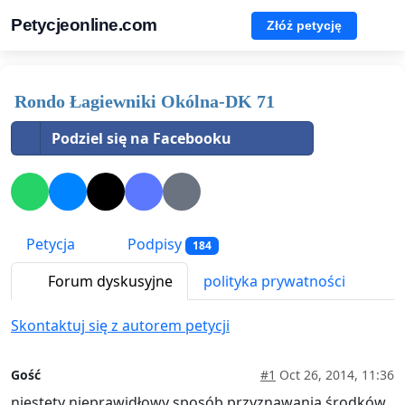
Petycjeonline.com
Złóż petycję
Rondo Łagiewniki Okólna-DK 71
Podziel się na Facebooku
Petycja
Podpisy
184
Forum dyskusyjne
polityka prywatności
Skontaktuj się z autorem petycji
Gość
#1
Oct 26, 2014, 11:36
niestety nieprawidłowy sposób przyznawania środków