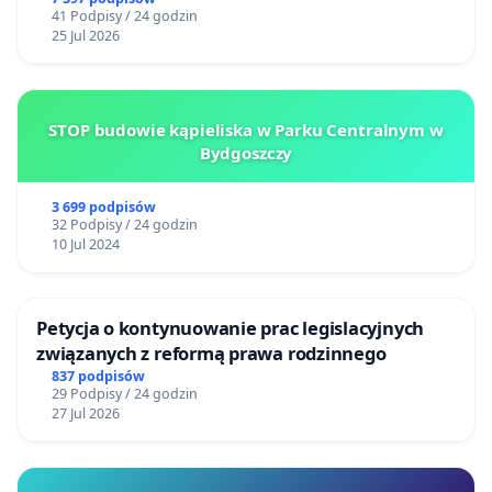
Centrum Zdrowia Dziecka w Katowicach
41 Podpisy / 24 godzin
25 Jul 2026
STOP budowie kąpieliska w Parku Centralnym w
Bydgoszczy
3 699 podpisów
32 Podpisy / 24 godzin
10 Jul 2024
Petycja o kontynuowanie prac legislacyjnych
związanych z reformą prawa rodzinnego
837 podpisów
29 Podpisy / 24 godzin
27 Jul 2026