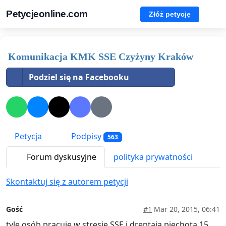
Petycjeonline.com
Złóż petycję
Komunikacja KMK SSE Czyżyny Kraków
Podziel się na Facebooku
Petycja
Podpisy
563
Forum dyskusyjne
polityka prywatności
Skontaktuj się z autorem petycji
Gość
#1
Mar 20, 2015, 06:41
tyle osób pracuje w stresie SSE i dreptają piechotą 15