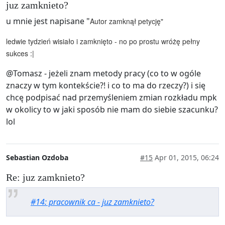
juz zamknieto?
u mnie jest napisane "
Autor zamknął petycję"
ledwie tydzień wisiało i zamknięto - no po prostu wróżę pełny
sukces :|
@Tomasz - jeżeli znam metody pracy (co to w ogóle
znaczy w tym kontekście?! i co to ma do rzeczy?) i się
chcę podpisać nad przemyśleniem zmian rozkładu mpk
w okolicy to w jaki sposób nie mam do siebie szacunku?
lol
Sebastian Ozdoba
#15
Apr 01, 2015, 06:24
Re: juz zamknieto?
#14: pracownik ca - juz zamknieto?