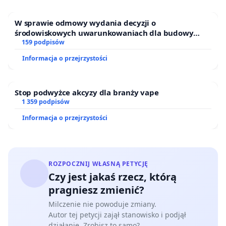
W sprawie odmowy wydania decyzji o
środowiskowych uwarunkowaniach dla budowy
zakładu wytwarzania biometanu „Krynki” w
159 podpisów
Ostrowiu Południowym oraz ochrony mieszkańców i
Informacja o przejrzystości
Puszczy Knyszyńskiej
Stop podwyżce akcyzy dla branży vape
1 359 podpisów
Informacja o przejrzystości
ROZPOCZNIJ WŁASNĄ PETYCJĘ
Czy jest jakaś rzecz, którą
pragniesz zmienić?
Milczenie nie powoduje zmiany.
Autor tej petycji zajął stanowisko i podjął
działanie. Zrobisz to samo?