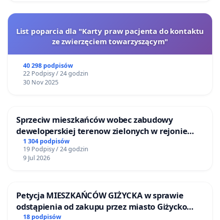
List poparcia dla "Karty praw pacjenta do kontaktu
ze zwierzęciem towarzyszącym"
40 298 podpisów
22 Podpisy / 24 godzin
30 Nov 2025
Sprzeciw mieszkańców wobec zabudowy
deweloperskiej terenow zielonych w rejonie
Bulwarów Straceńskich w Bielsku-Białej
1 304 podpisów
19 Podpisy / 24 godzin
9 Jul 2026
Petycja MIESZKAŃCÓW GIŻYCKA w sprawie
odstąpienia od zakupu przez miasto Giżycko
nieruchomości położonej nad jeziorem Niegocin
18 podpisów