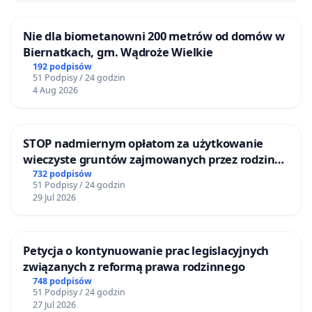
Nie dla biometanowni 200 metrów od domów w
Biernatkach, gm. Wądroże Wielkie
192 podpisów
51 Podpisy / 24 godzin
4 Aug 2026
STOP nadmiernym opłatom za użytkowanie
wieczyste gruntów zajmowanych przez rodzinne
ogrody działkowe.
732 podpisów
51 Podpisy / 24 godzin
29 Jul 2026
Petycja o kontynuowanie prac legislacyjnych
związanych z reformą prawa rodzinnego
748 podpisów
51 Podpisy / 24 godzin
27 Jul 2026