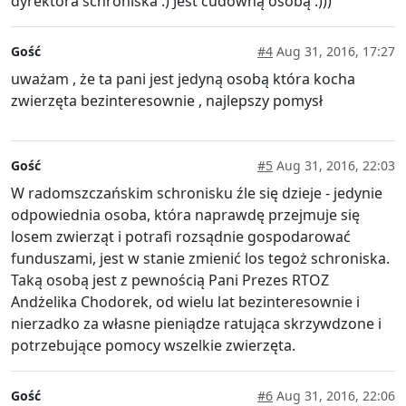
dyrektora schroniska :) Jest cudowną osobą :)))
Gość
#4
Aug 31, 2016, 17:27
uważam , że ta pani jest jedyną osobą która kocha
zwierzęta bezinteresownie , najlepszy pomysł
Gość
#5
Aug 31, 2016, 22:03
W radomszczańskim schronisku źle się dzieje - jedynie
odpowiednia osoba, która naprawdę przejmuje się
losem zwierząt i potrafi rozsądnie gospodarować
funduszami, jest w stanie zmienić los tegoż schroniska.
Taką osobą jest z pewnością Pani Prezes RTOZ
Andżelika Chodorek, od wielu lat bezinteresownie i
nierzadko za własne pieniądze ratująca skrzywdzone i
potrzebujące pomocy wszelkie zwierzęta.
Gość
#6
Aug 31, 2016, 22:06