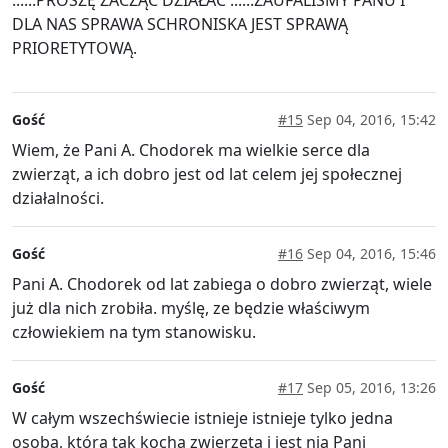
......PROSZĘ ZACZĄĆ DZIAŁAC ......ZAUFALIŚMY PANU I
DLA NAS SPRAWA SCHRONISKA JEST SPRAWĄ
PRIORETYTOWĄ.
Gość
#15
Sep 04, 2016, 15:42
Wiem, że Pani A. Chodorek ma wielkie serce dla
zwierząt, a ich dobro jest od lat celem jej społecznej
działalności.
Gość
#16
Sep 04, 2016, 15:46
Pani A. Chodorek od lat zabiega o dobro zwierząt, wiele
już dla nich zrobiła. myślę, ze będzie właściwym
człowiekiem na tym stanowisku.
Gość
#17
Sep 05, 2016, 13:26
W całym wszechświecie istnieje istnieje tylko jedna
osoba, która tak kocha zwierzęta i jest nią Pani