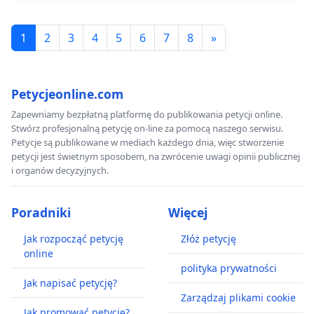
1
2
3
4
5
6
7
8
»
Petycjeonline.com
Zapewniamy bezpłatną platformę do publikowania petycji online.
Stwórz profesjonalną petycję on-line za pomocą naszego serwisu.
Petycje są publikowane w mediach każdego dnia, więc stworzenie
petycji jest świetnym sposobem, na zwrócenie uwagi opinii publicznej
i organów decyzyjnych.
Poradniki
Więcej
Jak rozpocząć petycję
Złóż petycję
online
polityka prywatności
Jak napisać petycję?
Zarządzaj plikami cookie
Jak promować petycję?