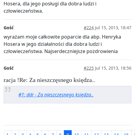
Hosera, dla jego posługi dla dobra ludzi i
człowieczeństwa.
Gość
#224
Jul 15, 2013, 18:47
wyrażam moje całkowite poparcie dla abp. Henryka
Hosera w jego działalności dla dobra ludzi i
człowieczeństwa. Najserdeczniejsze pozdrowienia
Gość
#225
Jul 15, 2013, 18:56
racja !Re: Za nieszczęsnego księdza..
#1: ddr - Za nieszczęsnego księdza..
1
2
3
4
5
6
7
8
9
10
11
12
13
14
15