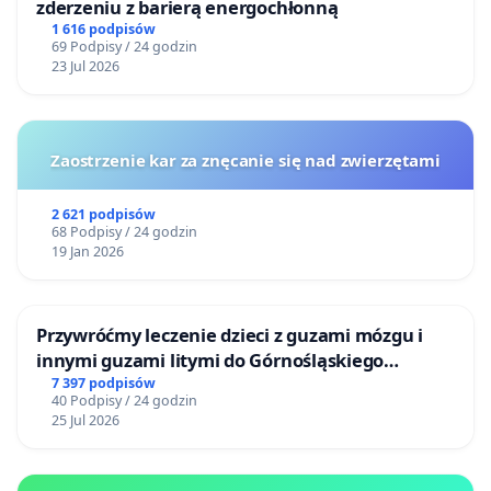
zderzeniu z barierą energochłonną
1 616 podpisów
69 Podpisy / 24 godzin
23 Jul 2026
Zaostrzenie kar za znęcanie się nad zwierzętami
2 621 podpisów
68 Podpisy / 24 godzin
19 Jan 2026
Przywróćmy leczenie dzieci z guzami mózgu i
innymi guzami litymi do Górnośląskiego
Centrum Zdrowia Dziecka w Katowicach
7 397 podpisów
40 Podpisy / 24 godzin
25 Jul 2026