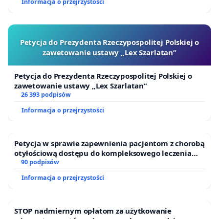
Informacja o przejrzystości
Petycja do Prezydenta Rzeczypospolitej Polskiej o
zawetowanie ustawy „Lex Szarlatan”
Petycja do Prezydenta Rzeczypospolitej Polskiej o
zawetowanie ustawy „Lex Szarlatan”
26 393 podpisów
Informacja o przejrzystości
Petycja w sprawie zapewnienia pacjentom z chorobą
otyłościową dostępu do kompleksowego leczenia
oraz programów profilaktycznych.
90 podpisów
Informacja o przejrzystości
STOP nadmiernym opłatom za użytkowanie