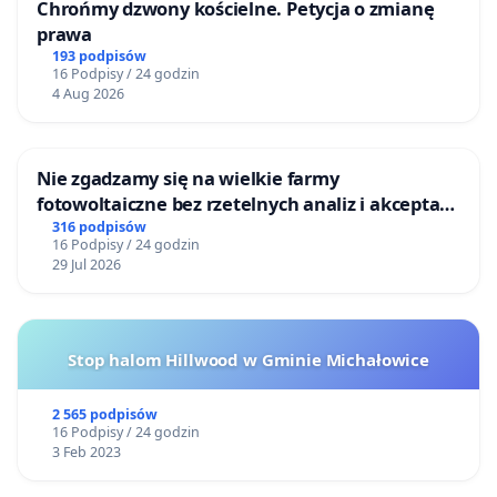
Chrońmy dzwony kościelne. Petycja o zmianę
prawa
193 podpisów
16 Podpisy / 24 godzin
4 Aug 2026
Nie zgadzamy się na wielkie farmy
fotowoltaiczne bez rzetelnych analiz i akceptacji
mieszkańców
316 podpisów
16 Podpisy / 24 godzin
29 Jul 2026
Stop halom Hillwood w Gminie Michałowice
2 565 podpisów
16 Podpisy / 24 godzin
3 Feb 2023