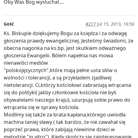
Oby Was Bog wysluchal....
Gość
#217
Jul 15, 2013, 16:56
Ks. Biskupie dziękujemy Bogu za księdza i za odwagę
głoszenia prawdy ewangelicznej. Jesteśmy świadomi, że
obecna nagonka na ks.bp. jest skutkiem odważnego
głoszenia Ewangelii. Bólem napełnia nas mowa
nienawiści mediów
"polskojęzycznych",które mają pełne usta słów o
wolności i tolerancji, a są przykładem zjadliwej
nietolerancji. Ci,którzy kościołowi zabraniają wtrącania
się do polityki( jakby członkowie kościoła nie byli
obywatelami naszego kraju), uzurpują sobie prawo do
wtrącania się w sprawy kościoła.
Modlimy się także za brata-kapłana,którego uwiodła
machina taniej sławy ( tak bardzo, że nie zawahał się
poprzeć prawa, które zabijają niewinne dzieci w
metodzie "in vitro"). Kiedy skończy się zainteresowanie