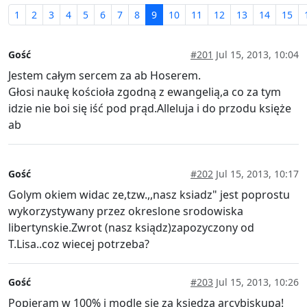
1
2
3
4
5
6
7
8
9
10
11
12
13
14
15
Gość
#201
Jul 15, 2013, 10:04
Jestem całym sercem za ab Hoserem.
Głosi naukę kościoła zgodną z ewangelią,a co za tym
idzie nie boi się iść pod prąd.Alleluja i do przodu księże
ab
Gość
#202
Jul 15, 2013, 10:17
Golym okiem widac ze,tzw.,,nasz ksiadz" jest poprostu
wykorzystywany przez okreslone srodowiska
libertynskie.Zwrot (nasz ksiądz)zapozyczony od
T.Lisa..coz wiecej potrzeba?
Gość
#203
Jul 15, 2013, 10:26
Popieram w 100% i modle sie za ksiedza arcybiskupa!