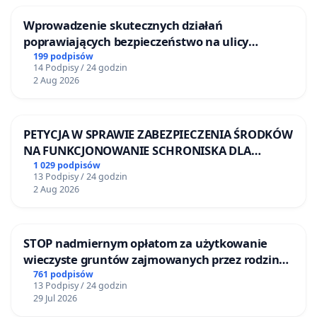
Wprowadzenie skutecznych działań
poprawiających bezpieczeństwo na ulicy
Żeromskiego w Otwocku
199 podpisów
14 Podpisy / 24 godzin
2 Aug 2026
PETYCJA W SPRAWIE ZABEZPIECZENIA ŚRODKÓW
NA FUNKCJONOWANIE SCHRONISKA DLA
BEZDOMNYCH ZWIERZĄT W SKARYSZEWIE
1 029 podpisów
13 Podpisy / 24 godzin
2 Aug 2026
STOP nadmiernym opłatom za użytkowanie
wieczyste gruntów zajmowanych przez rodzinne
ogrody działkowe.
761 podpisów
13 Podpisy / 24 godzin
29 Jul 2026