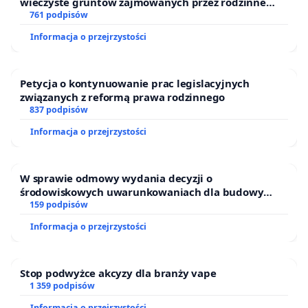
wieczyste gruntów zajmowanych przez rodzinne
ogrody działkowe.
761 podpisów
Informacja o przejrzystości
Petycja o kontynuowanie prac legislacyjnych
związanych z reformą prawa rodzinnego
837 podpisów
Informacja o przejrzystości
W sprawie odmowy wydania decyzji o
środowiskowych uwarunkowaniach dla budowy
zakładu wytwarzania biometanu „Krynki” w
159 podpisów
Ostrowiu Południowym oraz ochrony mieszkańców i
Informacja o przejrzystości
Puszczy Knyszyńskiej
Stop podwyżce akcyzy dla branży vape
1 359 podpisów
Informacja o przejrzystości