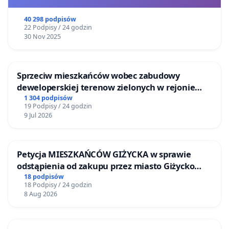
40 298 podpisów
22 Podpisy / 24 godzin
30 Nov 2025
Sprzeciw mieszkańców wobec zabudowy
deweloperskiej terenow zielonych w rejonie
Bulwarów Straceńskich w Bielsku-Białej
1 304 podpisów
19 Podpisy / 24 godzin
9 Jul 2026
Petycja MIESZKAŃCÓW GIŻYCKA w sprawie
odstąpienia od zakupu przez miasto Giżycko
nieruchomości położonej nad jeziorem Niegocin
18 podpisów
18 Podpisy / 24 godzin
8 Aug 2026