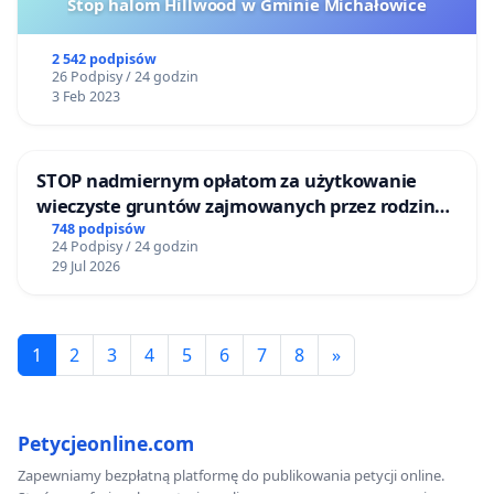
Stop halom Hillwood w Gminie Michałowice
2 542 podpisów
26 Podpisy / 24 godzin
3 Feb 2023
STOP nadmiernym opłatom za użytkowanie
wieczyste gruntów zajmowanych przez rodzinne
ogrody działkowe.
748 podpisów
24 Podpisy / 24 godzin
29 Jul 2026
1
2
3
4
5
6
7
8
»
Petycjeonline.com
Zapewniamy bezpłatną platformę do publikowania petycji online.