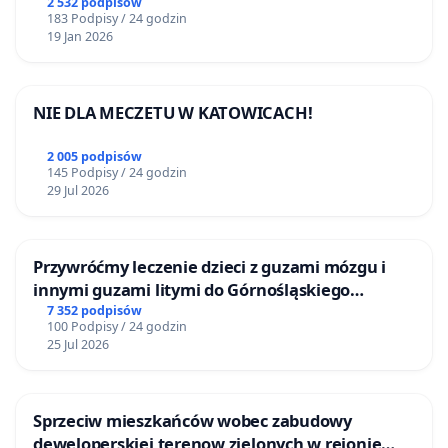
2 532 podpisów
183 Podpisy / 24 godzin
19 Jan 2026
NIE DLA MECZETU W KATOWICACH!
2 005 podpisów
145 Podpisy / 24 godzin
29 Jul 2026
Przywróćmy leczenie dzieci z guzami mózgu i
innymi guzami litymi do Górnośląskiego
Centrum Zdrowia Dziecka w Katowicach
7 352 podpisów
100 Podpisy / 24 godzin
25 Jul 2026
Sprzeciw mieszkańców wobec zabudowy
deweloperskiej terenow zielonych w rejonie