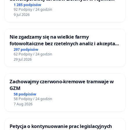
Bulwarów Straceńskich w Bielsku-Białej
1 285 podpisów
92 Podpisy / 24 godzin
9 Jul 2026
Nie zgadzamy się na wielkie farmy
fotowoltaiczne bez rzetelnych analiz i akceptacji
mieszkańców
297 podpisów
62 Podpisy / 24 godzin
29 Jul 2026
Zachowajmy czerwono-kremowe tramwaje w
GZM
58 podpisów
58 Podpisy / 24 godzin
7 Aug 2026
Petycja o kontynuowanie prac legislacyjnych