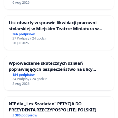
6 Aug 2026
List otwarty w sprawie likwidacji pracowni
stolarskiej w Miejskim Teatrze Miniatura w
Gdańsku
366 podpisów
37 Podpisy / 24 godzin
30 Jul 2026
Wprowadzenie skutecznych działań
poprawiających bezpieczeństwo na ulicy
Żeromskiego w Otwocku
184 podpisów
34 Podpisy / 24 godzin
2 Aug 2026
NIE dla „Lex Szarlatan” PETYCJA DO
PREZYDENTA RZECZYPOSPOLITEJ POLSKIEJ
5 380 podpisów