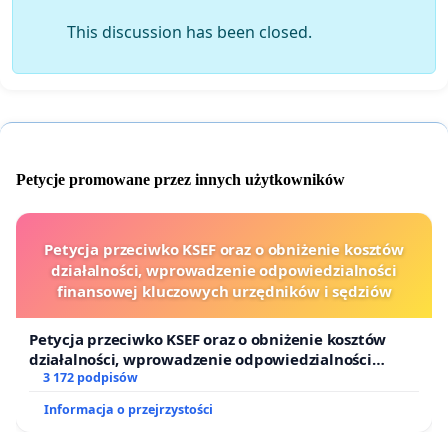
This discussion has been closed.
Petycje promowane przez innych użytkowników
Petycja przeciwko KSEF oraz o obniżenie kosztów
działalności, wprowadzenie odpowiedzialności
finansowej kluczowych urzędników i sędziów
Petycja przeciwko KSEF oraz o obniżenie kosztów
działalności, wprowadzenie odpowiedzialności
finansowej kluczowych urzędników i sędziów
3 172 podpisów
Informacja o przejrzystości