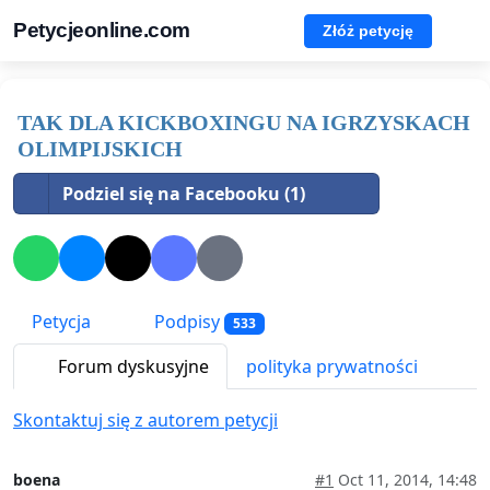
Petycjeonline.com
Złóż petycję
TAK DLA KICKBOXINGU NA IGRZYSKACH
OLIMPIJSKICH
Podziel się na Facebooku (1)
Petycja
Podpisy
533
Forum dyskusyjne
polityka prywatności
Skontaktuj się z autorem petycji
boena
#1
Oct 11, 2014, 14:48