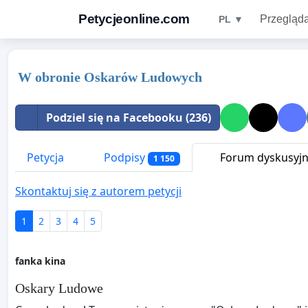
Petycjeonline.com
Przegląda
PL ▼
W obronie Oskarów Ludowych
Podziel się na Facebooku (236)
Petycja
Podpisy
Forum dyskusyj
1 150
Skontaktuj się z autorem petycji
1
2
3
4
5
fanka kina
Oskary Ludowe