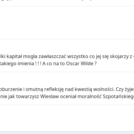
lki kapitał mogła zawłaszczać wszystko co jej się skojarzy
kiego imienia ! ! ! A co na to Oscar Wilde ?
urzenie i smutną refleksję nad kwestią wolności. Czy ży
ie jak towarzysz Wiesław oceniał moralność Szpotańskiego