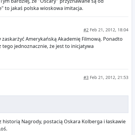
 Tym bardziej, że "Oscary" przyznawane są od
" to jakaś polska wioskowa imitacja.
#2
Feb 21, 2012, 18:04
liby zaskarżyć Amerykańską Akademię Filmową. Ponadto
ego jednoznacznie, że jest to inicjatywa
#3
Feb 21, 2012, 21:53
 historią Nagrody, postacią Oskara Kolberga i łaskawie
Łoś.