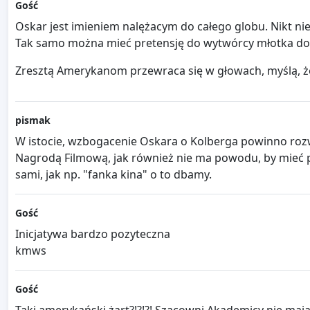
Gość
Oskar jest imieniem nalężacym do całego globu. Nikt ni
Tak samo można mieć pretensję do wytwórcy młotka do s
Zresztą Amerykanom przewraca się w głowach, myślą, że
pismak
W istocie, wzbogacenie Oskara o Kolberga powinno rozwi
Nagrodą Filmową, jak również nie ma powodu, by mieć pr
sami, jak np. "fanka kina" o to dbamy.
Gość
Inicjatywa bardzo pozyteczna
kmws
Gość