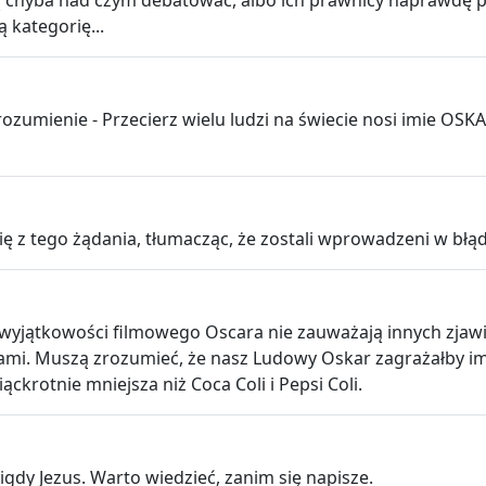
ją chyba nad czym debatować, albo ich prawnicy naprawdę
kategorię...
orozumienie - Przecierz wielu ludzi na świecie nosi imie O
 z tego żądania, tłumacząc, że zostali wprowadzeni w błą
ątkowości filmowego Oscara nie zauważają innych zjawisk
ami. Muszą zrozumieć, że nasz Ludowy Oskar zagrażałby i
ckrotnie mniejsza niż Coca Coli i Pepsi Coli.
gdy Jezus. Warto wiedzieć, zanim się napisze.