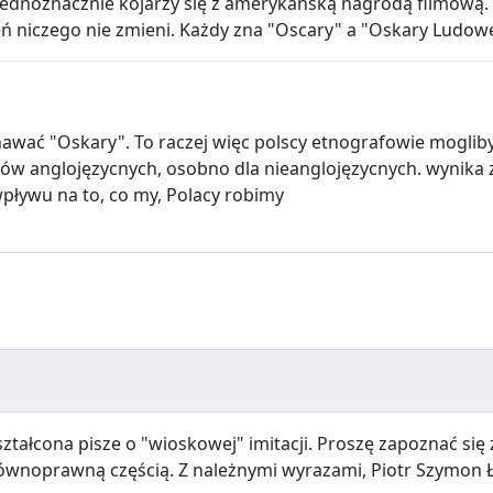
jednoznacznie kojarzy się z amerykańską nagrodą filmową.
zeń niczego nie zmieni. Każdy zna "Oscary" a "Oskary Ludowe
yznawać "Oskary". To raczej więc polscy etnografowie mog
 anglojęzycnych, osobno dla nieanglojęzycnych. wynika z t
pływu na to, co my, Polacy robimy
ałcona pisze o "wioskowej" imitacji. Proszę zapoznać się z
t równoprawną częścią. Z należnymi wyrazami, Piotr Szymon 