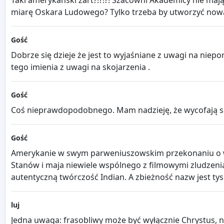
Taki amerykański żart?!?!?! Szacowni Akademicy nie ma
miarę Oskara Ludowego? Tylko trzeba by utworzyć nową 
Gość
Dobrze się dzieje że jest to wyjaśniane z uwagi na niep
tego imienia z uwagi na skojarzenia .
Gość
Coś nieprawdopodobnego. Mam nadzieję, że wycofają się
Gość
Amerykanie w swym parweniuszowskim przekonaniu o wyj
Stanów i maja niewiele wspólnego z filmowymi zludzeni
autentyczną twórczość Indian. A zbieżność nazw jest tysią
luj
Jedna uwaga: frasobliwy może być wyłącznie Chrystus, ni