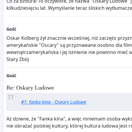
Co za bzdura! To oczywiste, że nazwa "Oskary Ludowe" 
kilkudziesięciu lat. Wymyślanie teraz śliskich wytłumac
Gość
Oskar Kolberg żył znacznie wcześniej, niż zaczęto prz
amerykańskie "Oscary" są przyznawane osobno dla filmów
wewnątrzamerykańska i jej istnienie nie powinno mieć w
Stary Zbój
Gość
Re: Oskary Ludowe
#1: fanka kina - Oskary Ludowe
Aż dziwne, że "Fanka kina", a więc mniemam osoba wykszt
nie obrażać polskiej kultury, której kultura ludowa jes