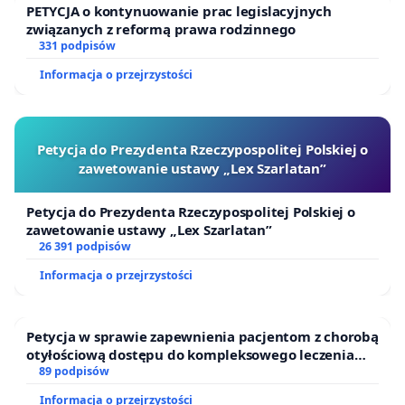
PETYCJA o kontynuowanie prac legislacyjnych
związanych z reformą prawa rodzinnego
331 podpisów
Informacja o przejrzystości
Petycja do Prezydenta Rzeczypospolitej Polskiej o
zawetowanie ustawy „Lex Szarlatan”
Petycja do Prezydenta Rzeczypospolitej Polskiej o
zawetowanie ustawy „Lex Szarlatan”
26 391 podpisów
Informacja o przejrzystości
Petycja w sprawie zapewnienia pacjentom z chorobą
otyłościową dostępu do kompleksowego leczenia
oraz programów profilaktycznych.
89 podpisów
Informacja o przejrzystości