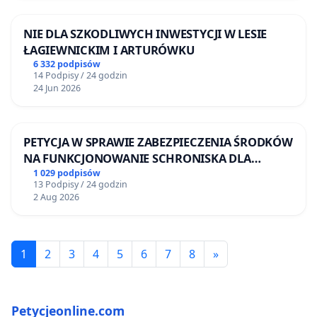
NIE DLA SZKODLIWYCH INWESTYCJI W LESIE
ŁAGIEWNICKIM I ARTURÓWKU
6 332 podpisów
14 Podpisy / 24 godzin
24 Jun 2026
PETYCJA W SPRAWIE ZABEZPIECZENIA ŚRODKÓW
NA FUNKCJONOWANIE SCHRONISKA DLA
BEZDOMNYCH ZWIERZĄT W SKARYSZEWIE
1 029 podpisów
13 Podpisy / 24 godzin
2 Aug 2026
1
2
3
4
5
6
7
8
»
Petycjeonline.com