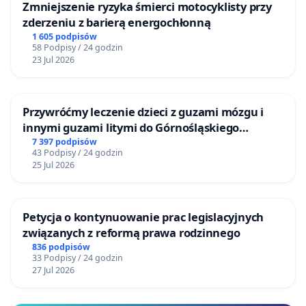
Zmniejszenie ryzyka śmierci motocyklisty przy
zderzeniu z barierą energochłonną
1 605 podpisów
58 Podpisy / 24 godzin
23 Jul 2026
Przywróćmy leczenie dzieci z guzami mózgu i
innymi guzami litymi do Górnośląskiego
Centrum Zdrowia Dziecka w Katowicach
7 397 podpisów
43 Podpisy / 24 godzin
25 Jul 2026
Petycja o kontynuowanie prac legislacyjnych
związanych z reformą prawa rodzinnego
836 podpisów
33 Podpisy / 24 godzin
27 Jul 2026