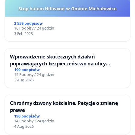
Stop halom Hillwood w Gminie Michałowice
2 559 podpisów
16 Podpisy / 24 godzin
3 Feb 2023
Wprowadzenie skutecznych działań
poprawiających bezpieczeństwo na ulicy
Żeromskiego w Otwocku
199 podpisów
15 Podpisy / 24 godzin
2 Aug 2026
Chrońmy dzwony kościelne. Petycja o zmianę
prawa
190 podpisów
14 Podpisy / 24 godzin
4 Aug 2026