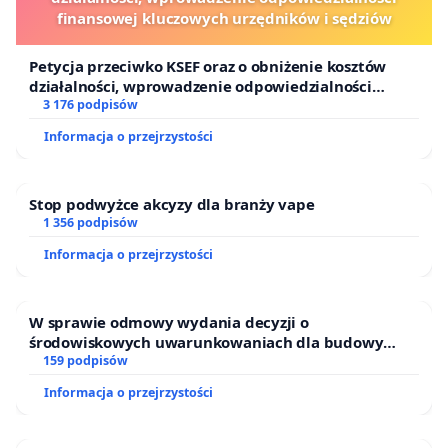
finansowej kluczowych urzędników i sędziów
Petycja przeciwko KSEF oraz o obniżenie kosztów
działalności, wprowadzenie odpowiedzialności
finansowej kluczowych urzędników i sędziów
3 176 podpisów
Informacja o przejrzystości
Stop podwyżce akcyzy dla branży vape
1 356 podpisów
Informacja o przejrzystości
W sprawie odmowy wydania decyzji o
środowiskowych uwarunkowaniach dla budowy
zakładu wytwarzania biometanu „Krynki” w
159 podpisów
Ostrowiu Południowym oraz ochrony mieszkańców i
Informacja o przejrzystości
Puszczy Knyszyńskiej