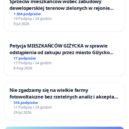
Sprzeciw mieszkańców wobec zabudowy
deweloperskiej terenow zielonych w rejonie
Bulwarów Straceńskich w Bielsku-Białej
1 304 podpisów
19 Podpisy / 24 godzin
9 Jul 2026
Petycja MIESZKAŃCÓW GIŻYCKA w sprawie
odstąpienia od zakupu przez miasto Giżycko
nieruchomości położonej nad jeziorem Niegocin
17 podpisów
17 Podpisy / 24 godzin
8 Aug 2026
Nie zgadzamy się na wielkie farmy
fotowoltaiczne bez rzetelnych analiz i akceptacji
mieszkańców
316 podpisów
17 Podpisy / 24 godzin
29 Jul 2026