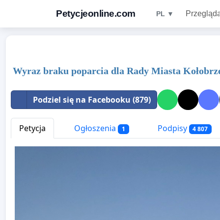
Petycjeonline.com
Przegląda
PL ▼
Wyraz braku poparcia dla Rady Miasta Kołobrz
Podziel się na Facebooku (879)
Petycja
Ogłoszenia
Podpisy
1
4 807