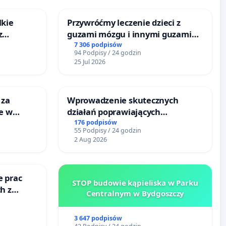
lkie
Przywróćmy leczenie dzieci z
z
guzami mózgu i innymi guzami
tacji
litymi do Górnośląskiego
7 306 podpisów
94 Podpisy / 24 godzin
Centrum Zdrowia Dziecka w
25 Jul 2026
Katowicach
 za
Wprowadzenie skutecznych
ie w
działań poprawiających
ltury
bezpieczeństwo na ulicy
176 podpisów
55 Podpisy / 24 godzin
Żeromskiego w Otwocku
2 Aug 2026
e prac
STOP budowie kąpieliska w Parku
h z
Centralnym w Bydgoszczy
go
3 647 podpisów