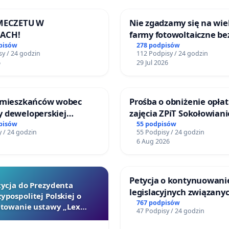
 MECZETU W
Nie zgadzamy się na wie
ACH!
farmy fotowoltaiczne be
rzetelnych analiz i akcep
pisów
278 podpisów
y / 24 godzin
112 Podpisy / 24 godzin
mieszkańców
6
29 Jul 2026
 mieszkańców wobec
Prośba o obniżenie opłat
 deweloperskiej
zajęcia ZPiT Sokołowian
ielonych w rejonie
Sokołowskim Ośrodku Ku
pisów
55 podpisów
 / 24 godzin
55 Podpisy / 24 godzin
 Straceńskich w Bielsku-
6 Aug 2026
Petycja o kontynuowani
tycja do Prezydenta
legislacyjnych związanyc
ypospolitej Polskiej o
reformą prawa rodzinne
767 podpisów
towanie ustawy „Lex
47 Podpisy / 24 godzin
Szarlatan”