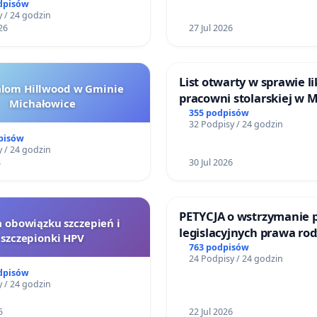
dpisów
 / 24 godzin
26
27 Jul 2026
List otwarty w sprawie li
alom Hillwood w Gminie
pracowni stolarskiej w 
Michałowice
Teatrze Miniatura w Gd
355 podpisów
32 Podpisy / 24 godzin
pisów
 / 24 godzin
3
30 Jul 2026
PETYCJA o wstrzymanie 
a obowiązku szczepień i
legislacyjnych prawa ro
szczepionki HPV
narażających ofiary prz
763 podpisów
24 Podpisy / 24 godzin
dpisów
 / 24 godzin
5
22 Jul 2026