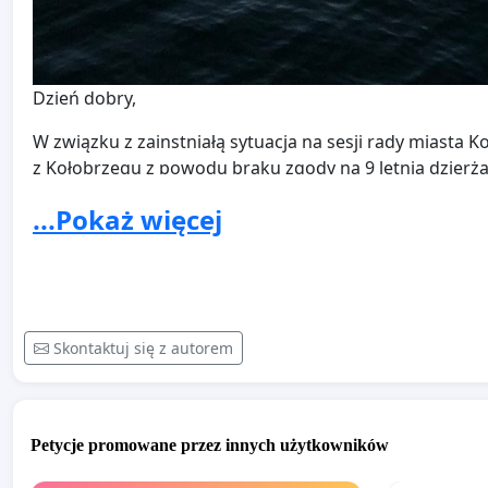
Dzień dobry,
W związku z zainstniałą sytuacja na sesji rady miasta K
z Kołobrzegu z powodu braku zgody na 9 letnią dzierż
społeczność kołobrzeska oraz miedzynarodowa wyraziła
...Pokaż więcej
rodzaju dezaprobaty dla działań radnych ( głównie ra
miejscu ze względu na to, że nie budują nowego Kołob
Kołobrzeżanom najlepsze wspomnienia i 3 dni szczęśc
Jeśli uda się zebrać
7000 podpisów pod petycją
Skontaktuj się z autorem
Zainicjujemy proces referendum lokalnego dotycząceg
#
makekolobrzegnormalagain
Petycje promowane przez innych użytkowników