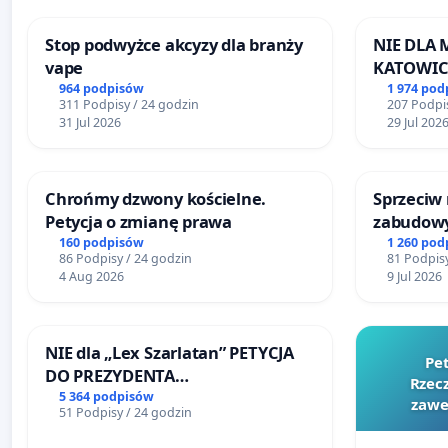
Kołobrzeżanin.
Stop podwyżce akcyzy dla branży
NIE DLA
vape
KATOWIC
964 podpisów
1 974 pod
311 Podpisy / 24 godzin
207 Podpis
31 Jul 2026
29 Jul 202
Chrońmy dzwony kościelne.
Sprzeciw
Petycja o zmianę prawa
zabudowy
terenow z
160 podpisów
1 260 pod
86 Podpisy / 24 godzin
81 Podpisy
Bulwarów
4 Aug 2026
9 Jul 2026
Białej
NIE dla „Lex Szarlatan” PETYCJA
Pe
DO PREZYDENTA
Rzecz
RZECZYPOSPOLITEJ POLSKIEJ
5 364 podpisów
zawe
51 Podpisy / 24 godzin