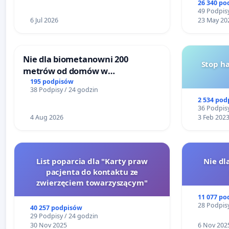
26 340 po
49 Podpisy
6 Jul 2026
23 May 20
Nie dla biometanowni 200
Stop h
metrów od domów w
Biernatkach, gm. Wądroże
195 podpisów
38 Podpisy / 24 godzin
Wielkie
2 534 pod
36 Podpisy
4 Aug 2026
3 Feb 202
List poparcia dla "Karty praw
Nie dl
pacjenta do kontaktu ze
zwierzęciem towarzyszącym"
11 077 po
28 Podpisy
40 257 podpisów
29 Podpisy / 24 godzin
30 Nov 2025
6 Nov 202