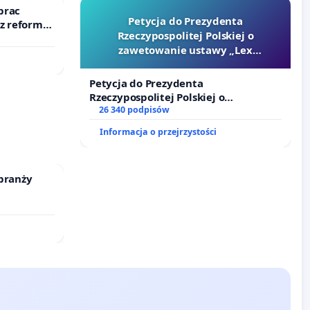
prac
Petycja do Prezydenta
 z reformą
Rzeczypospolitej Polskiej o
zawetowanie ustawy „Lex
Szarlatan”
Petycja do Prezydenta
Rzeczypospolitej Polskiej o
zawetowanie ustawy „Lex Szarlatan”
26 340 podpisów
Informacja o przejrzystości
branży