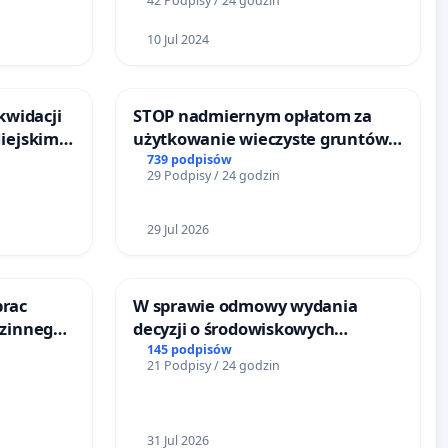
42 Podpisy / 24 godzin
10 Jul 2024
kwidacji
STOP nadmiernym opłatom za
Miejskim
użytkowanie wieczyste gruntów
ańsku
zajmowanych przez rodzinne
739 podpisów
29 Podpisy / 24 godzin
ogrody działkowe.
29 Jul 2026
prac
W sprawie odmowy wydania
dzinnego
decyzji o środowiskowych
emocy
uwarunkowaniach dla budowy
145 podpisów
21 Podpisy / 24 godzin
zakładu wytwarzania biometanu
„Krynki” w Ostrowiu
Południowym oraz ochrony
mieszkańców i Puszczy
31 Jul 2026