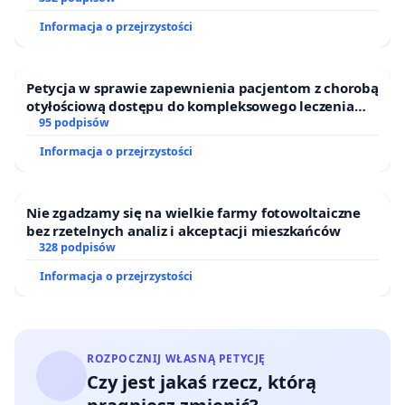
Informacja o przejrzystości
Petycja w sprawie zapewnienia pacjentom z chorobą
otyłościową dostępu do kompleksowego leczenia
oraz programów profilaktycznych.
95 podpisów
Informacja o przejrzystości
Nie zgadzamy się na wielkie farmy fotowoltaiczne
bez rzetelnych analiz i akceptacji mieszkańców
328 podpisów
Informacja o przejrzystości
ROZPOCZNIJ WŁASNĄ PETYCJĘ
Czy jest jakaś rzecz, którą