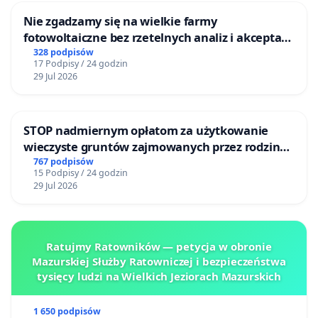
Nie zgadzamy się na wielkie farmy
fotowoltaiczne bez rzetelnych analiz i akceptacji
mieszkańców
328 podpisów
17 Podpisy / 24 godzin
29 Jul 2026
STOP nadmiernym opłatom za użytkowanie
wieczyste gruntów zajmowanych przez rodzinne
ogrody działkowe.
767 podpisów
15 Podpisy / 24 godzin
29 Jul 2026
Ratujmy Ratowników — petycja w obronie
Mazurskiej Służby Ratowniczej i bezpieczeństwa
tysięcy ludzi na Wielkich Jeziorach Mazurskich
1 650 podpisów