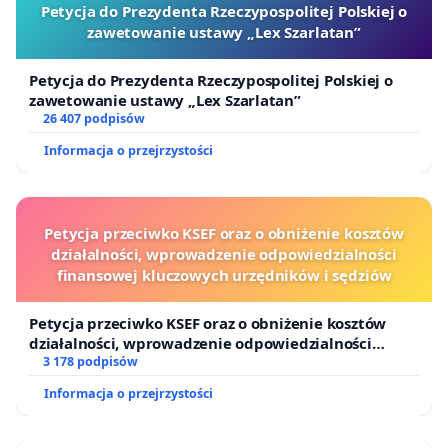
Petycja do Prezydenta Rzeczypospolitej Polskiej o
zawetowanie ustawy „Lex Szarlatan”
Petycja do Prezydenta Rzeczypospolitej Polskiej o
zawetowanie ustawy „Lex Szarlatan”
26 407 podpisów
Informacja o przejrzystości
Petycja przeciwko KSEF oraz o obniżenie kosztów
działalności, wprowadzenie odpowiedzialności
finansowej kluczowych urzędników i sędziów
Petycja przeciwko KSEF oraz o obniżenie kosztów
działalności, wprowadzenie odpowiedzialności
finansowej kluczowych urzędników i sędziów
3 178 podpisów
Informacja o przejrzystości