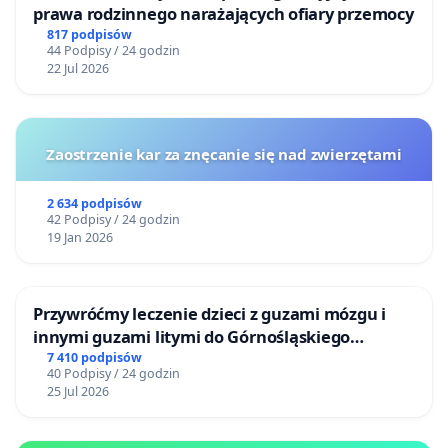
prawa rodzinnego narażających ofiary przemocy
817 podpisów
44 Podpisy / 24 godzin
22 Jul 2026
Zaostrzenie kar za znęcanie się nad zwierzętami
2 634 podpisów
42 Podpisy / 24 godzin
19 Jan 2026
Przywróćmy leczenie dzieci z guzami mózgu i
innymi guzami litymi do Górnośląskiego
Centrum Zdrowia Dziecka w Katowicach
7 410 podpisów
40 Podpisy / 24 godzin
25 Jul 2026