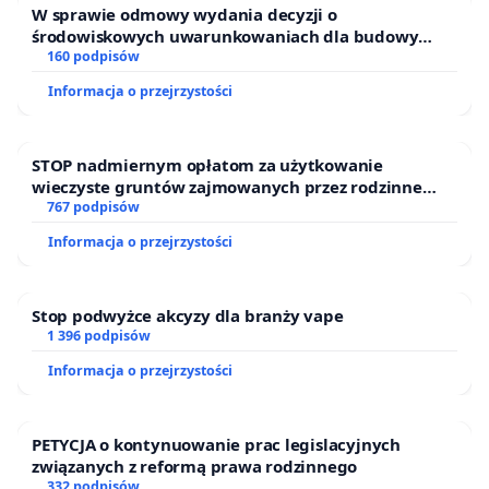
W sprawie odmowy wydania decyzji o
środowiskowych uwarunkowaniach dla budowy
zakładu wytwarzania biometanu „Krynki” w
160 podpisów
Ostrowiu Południowym oraz ochrony mieszkańców i
Informacja o przejrzystości
Puszczy Knyszyńskiej
STOP nadmiernym opłatom za użytkowanie
wieczyste gruntów zajmowanych przez rodzinne
ogrody działkowe.
767 podpisów
Informacja o przejrzystości
Stop podwyżce akcyzy dla branży vape
1 396 podpisów
Informacja o przejrzystości
PETYCJA o kontynuowanie prac legislacyjnych
związanych z reformą prawa rodzinnego
332 podpisów