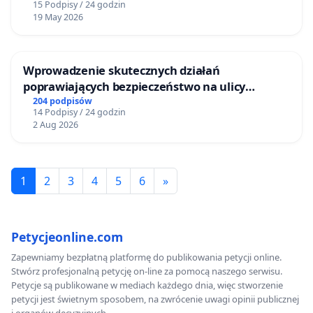
15 Podpisy / 24 godzin
19 May 2026
Wprowadzenie skutecznych działań
poprawiających bezpieczeństwo na ulicy
Żeromskiego w Otwocku
204 podpisów
14 Podpisy / 24 godzin
2 Aug 2026
1
2
3
4
5
6
»
Petycjeonline.com
Zapewniamy bezpłatną platformę do publikowania petycji online.
Stwórz profesjonalną petycję on-line za pomocą naszego serwisu.
Petycje są publikowane w mediach każdego dnia, więc stworzenie
petycji jest świetnym sposobem, na zwrócenie uwagi opinii publicznej
i organów decyzyjnych.