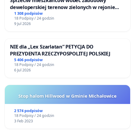
Sprzeciw mieszkańców wobec zabudowy
deweloperskiej terenow zielonych w rejonie
Bulwarów Straceńskich w Bielsku-Białej
1 308 podpisów
18 Podpisy / 24 godzin
9 Jul 2026
NIE dla „Lex Szarlatan” PETYCJA DO
PREZYDENTA RZECZYPOSPOLITEJ POLSKIEJ
5 406 podpisów
18 Podpisy / 24 godzin
6 Jul 2026
Stop halom Hillwood w Gminie Michałowice
2 574 podpisów
18 Podpisy / 24 godzin
3 Feb 2023