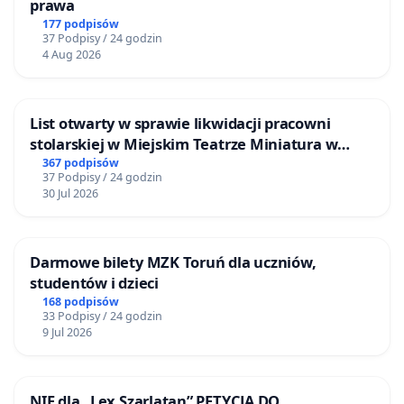
prawa
177 podpisów
37 Podpisy / 24 godzin
4 Aug 2026
List otwarty w sprawie likwidacji pracowni
stolarskiej w Miejskim Teatrze Miniatura w
Gdańsku
367 podpisów
37 Podpisy / 24 godzin
30 Jul 2026
Darmowe bilety MZK Toruń dla uczniów,
studentów i dzieci
168 podpisów
33 Podpisy / 24 godzin
9 Jul 2026
NIE dla „Lex Szarlatan” PETYCJA DO