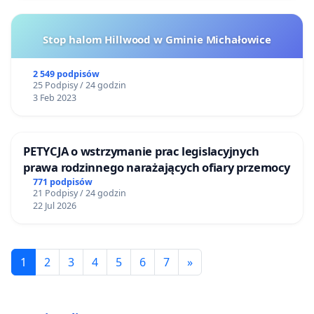
Stop halom Hillwood w Gminie Michałowice
2 549 podpisów
25 Podpisy / 24 godzin
3 Feb 2023
PETYCJA o wstrzymanie prac legislacyjnych
prawa rodzinnego narażających ofiary przemocy
771 podpisów
21 Podpisy / 24 godzin
22 Jul 2026
1
2
3
4
5
6
7
»