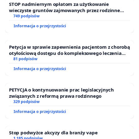
STOP nadmiernym opłatom za użytkowanie
wieczyste gruntów zajmowanych przez rodzinne
ogrody działkowe.
749 podpisów
Informacja o przejrzystości
Petycja w sprawie zapewnienia pacjentom z chorobą
otyłościową dostępu do kompleksowego leczenia
oraz programów profilaktycznych.
81 podpisów
Informacja o przejrzystości
PETYCJA o kontynuowanie prac legislacyjnych
związanych z reformą prawa rodzinnego
329 podpisów
Informacja o przejrzystości
Stop podwyżce akcyzy dla branży vape
1 185 podpisów