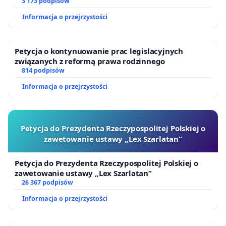
finansowej kluczowych urzędników i sędziów
3 173 podpisów
Informacja o przejrzystości
Petycja o kontynuowanie prac legislacyjnych
związanych z reformą prawa rodzinnego
814 podpisów
Informacja o przejrzystości
Petycja do Prezydenta Rzeczypospolitej Polskiej o
zawetowanie ustawy „Lex Szarlatan”
Petycja do Prezydenta Rzeczypospolitej Polskiej o
zawetowanie ustawy „Lex Szarlatan”
26 367 podpisów
Informacja o przejrzystości