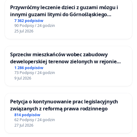
Przywróćmy leczenie dzieci z guzami mózgu i
innymi guzami litymi do Górnośląskiego
Centrum Zdrowia Dziecka w Katowicach
7 362 podpisów
90 Podpisy / 24 godzin
25 Jul 2026
Sprzeciw mieszkańców wobec zabudowy
deweloperskiej terenow zielonych w rejonie
Bulwarów Straceńskich w Bielsku-Białej
1 286 podpisów
73 Podpisy / 24 godzin
9 Jul 2026
Petycja o kontynuowanie prac legislacyjnych
związanych z reformą prawa rodzinnego
814 podpisów
62 Podpisy / 24 godzin
27 Jul 2026