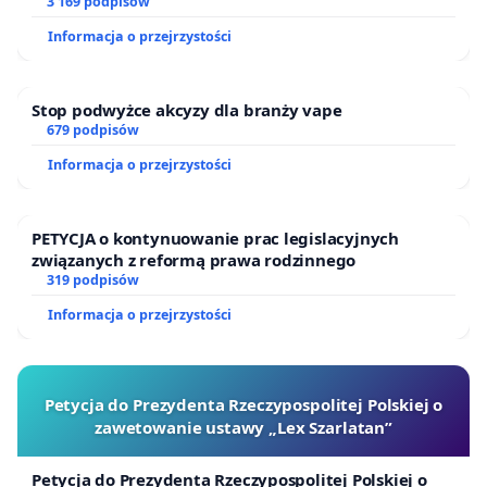
finansowej kluczowych urzędników i sędziów
3 169 podpisów
Informacja o przejrzystości
Stop podwyżce akcyzy dla branży vape
679 podpisów
Informacja o przejrzystości
PETYCJA o kontynuowanie prac legislacyjnych
związanych z reformą prawa rodzinnego
319 podpisów
Informacja o przejrzystości
Petycja do Prezydenta Rzeczypospolitej Polskiej o
zawetowanie ustawy „Lex Szarlatan”
Petycja do Prezydenta Rzeczypospolitej Polskiej o