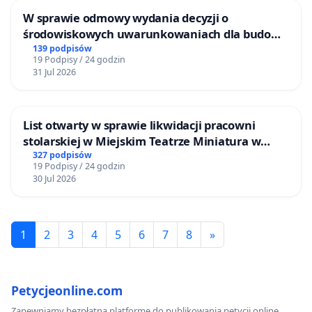
W sprawie odmowy wydania decyzji o
środowiskowych uwarunkowaniach dla budowy
zakładu wytwarzania biometanu „Krynki” w
139 podpisów
19 Podpisy / 24 godzin
Ostrowiu Południowym oraz ochrony
31 Jul 2026
mieszkańców i Puszczy Knyszyńskiej
List otwarty w sprawie likwidacji pracowni
stolarskiej w Miejskim Teatrze Miniatura w
Gdańsku
327 podpisów
19 Podpisy / 24 godzin
30 Jul 2026
1
2
3
4
5
6
7
8
»
Petycjeonline.com
Zapewniamy bezpłatną platformę do publikowania petycji online.