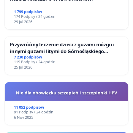
1 799 podpisów
174 Podpisy / 24 godzin
29 Jul 2026
Przywróćmy leczenie dzieci z guzami mózgu i
innymi guzami litymi do Górnośląskiego
Centrum Zdrowia Dziecka w Katowicach
7 230 podpisów
119 Podpisy / 24 godzin
25 Jul 2026
Nie dla obowiązku szczepień i szczepionki HPV
11 052 podpisów
91 Podpisy / 24 godzin
6 Nov 2025