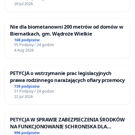
29 Jul 2026
Nie dla biometanowni 200 metrów od domów w
Biernatkach, gm. Wądroże Wielkie
168 podpisów
55 Podpisy / 24 godzin
4 Aug 2026
PETYCJA o wstrzymanie prac legislacyjnych
prawa rodzinnego narażających ofiary przemocy
739 podpisów
51 Podpisy / 24 godzin
22 Jul 2026
PETYCJA W SPRAWIE ZABEZPIECZENIA ŚRODKÓW
NA FUNKCJONOWANIE SCHRONISKA DLA
BEZDOMNYCH ZWIERZĄT W SKARYSZEWIE
996 podpisów