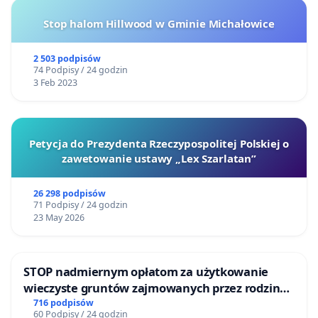
Stop halom Hillwood w Gminie Michałowice
2 503 podpisów
74 Podpisy / 24 godzin
3 Feb 2023
Petycja do Prezydenta Rzeczypospolitej Polskiej o
zawetowanie ustawy „Lex Szarlatan”
26 298 podpisów
71 Podpisy / 24 godzin
23 May 2026
STOP nadmiernym opłatom za użytkowanie
wieczyste gruntów zajmowanych przez rodzinne
ogrody działkowe.
716 podpisów
60 Podpisy / 24 godzin