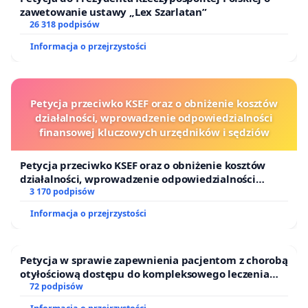
zawetowanie ustawy „Lex Szarlatan”
26 318 podpisów
Informacja o przejrzystości
Petycja przeciwko KSEF oraz o obniżenie kosztów
działalności, wprowadzenie odpowiedzialności
finansowej kluczowych urzędników i sędziów
Petycja przeciwko KSEF oraz o obniżenie kosztów
działalności, wprowadzenie odpowiedzialności
finansowej kluczowych urzędników i sędziów
3 170 podpisów
Informacja o przejrzystości
Petycja w sprawie zapewnienia pacjentom z chorobą
otyłościową dostępu do kompleksowego leczenia
oraz programów profilaktycznych.
72 podpisów