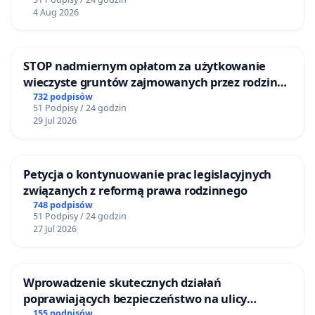
4 Aug 2026
STOP nadmiernym opłatom za użytkowanie
wieczyste gruntów zajmowanych przez rodzinne
ogrody działkowe.
732 podpisów
51 Podpisy / 24 godzin
29 Jul 2026
Petycja o kontynuowanie prac legislacyjnych
związanych z reformą prawa rodzinnego
748 podpisów
51 Podpisy / 24 godzin
27 Jul 2026
Wprowadzenie skutecznych działań
poprawiających bezpieczeństwo na ulicy
Żeromskiego w Otwocku
155 podpisów