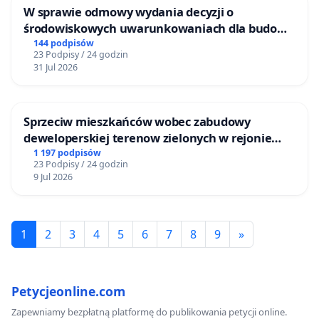
W sprawie odmowy wydania decyzji o
środowiskowych uwarunkowaniach dla budowy
zakładu wytwarzania biometanu „Krynki” w
144 podpisów
23 Podpisy / 24 godzin
Ostrowiu Południowym oraz ochrony
31 Jul 2026
mieszkańców i Puszczy Knyszyńskiej
Sprzeciw mieszkańców wobec zabudowy
deweloperskiej terenow zielonych w rejonie
Bulwarów Straceńskich w Bielsku-Białej
1 197 podpisów
23 Podpisy / 24 godzin
9 Jul 2026
1
2
3
4
5
6
7
8
9
»
Petycjeonline.com
Zapewniamy bezpłatną platformę do publikowania petycji online.