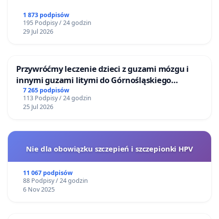
1 873 podpisów
195 Podpisy / 24 godzin
29 Jul 2026
Przywróćmy leczenie dzieci z guzami mózgu i
innymi guzami litymi do Górnośląskiego
Centrum Zdrowia Dziecka w Katowicach
7 265 podpisów
113 Podpisy / 24 godzin
25 Jul 2026
Nie dla obowiązku szczepień i szczepionki HPV
11 067 podpisów
88 Podpisy / 24 godzin
6 Nov 2025