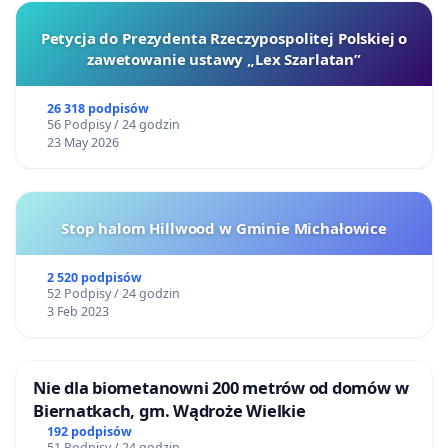
Petycja do Prezydenta Rzeczypospolitej Polskiej o
zawetowanie ustawy „Lex Szarlatan”
26 318 podpisów
56 Podpisy / 24 godzin
23 May 2026
Stop halom Hillwood w Gminie Michałowice
2 520 podpisów
52 Podpisy / 24 godzin
3 Feb 2023
Nie dla biometanowni 200 metrów od domów w
Biernatkach, gm. Wądroże Wielkie
192 podpisów
51 Podpisy / 24 godzin