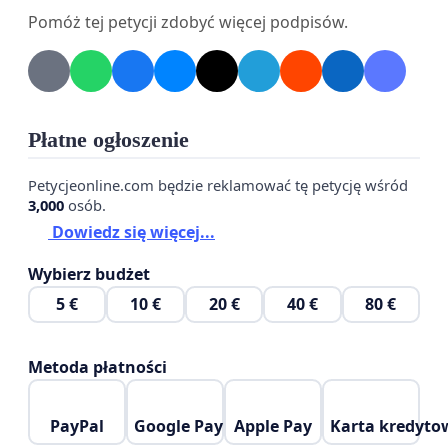
Pomóż tej petycji zdobyć więcej podpisów.
PS. Inspiracją dla tej petycji stało się dzisiejsze
święto Matki Bożej Fatimskiej (13 maja) oraz jedna z
ekoturystycznych zasad pielgrzymowania
Rogalińskimi Drogami:
Płatne ogłoszenie
"Nie pijemy alkoholu, nie palimy papierosów (dla
zdrowia i środowiska: ochrona przed
Petycjeonline.com będzie reklamować tę petycję wśród
3,000
osób.
zanieczyszczeniem i pożarem)."
Dowiedz się więcej...
Petycja nawiązuje również do opisu
Drogi
Wybierz budżet
Uprzejmości
, w której jednym z zadań duchowych
5 €
10 €
20 €
40 €
80 €
jest postanowienie walki z nałogiem. (
Facebook)
Metoda płatności
PayPal
Google Pay
Apple Pay
Karta kredyto