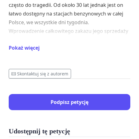
często do tragedii. Od około 30 lat jednak jest on
łatwo dostępny na stacjach benzynowych w całej
Polsce, we wszystkie dni tygodnia.
Wprowadzenie całkowitego zakazu jego sprzedaży
na stacjach paliw będzie jasnym sygnałem -
Pokaż więcej
czerwonym światłem dla tych, którzy chcą
prowadzić samochód pod wpływem alkoholu.
Mamy nadzieję, że Pan, jako Prezydent RP, poprze
Skontaktuj się z autorem
nasz wniosek w tej kluczowej sprawie.
Z poważaniem
Podpisz petycję
Członkowie grupy Laudato Si' przy parafii św.
Marcelina w Rogalinie oraz inni sympatycy
Rogalińskich Dróg
Udostępnij tę petycję
https://www.rogalin.archpoznan.pl/drogi/