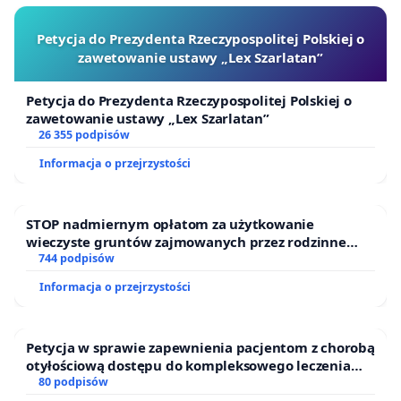
Petycja do Prezydenta Rzeczypospolitej Polskiej o
zawetowanie ustawy „Lex Szarlatan”
Petycja do Prezydenta Rzeczypospolitej Polskiej o
zawetowanie ustawy „Lex Szarlatan”
26 355 podpisów
Informacja o przejrzystości
STOP nadmiernym opłatom za użytkowanie
wieczyste gruntów zajmowanych przez rodzinne
ogrody działkowe.
744 podpisów
Informacja o przejrzystości
Petycja w sprawie zapewnienia pacjentom z chorobą
otyłościową dostępu do kompleksowego leczenia
oraz programów profilaktycznych.
80 podpisów