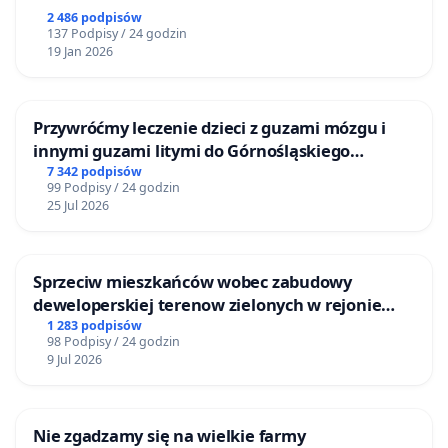
2 486 podpisów
137 Podpisy / 24 godzin
19 Jan 2026
Przywróćmy leczenie dzieci z guzami mózgu i
innymi guzami litymi do Górnośląskiego
Centrum Zdrowia Dziecka w Katowicach
7 342 podpisów
99 Podpisy / 24 godzin
25 Jul 2026
Sprzeciw mieszkańców wobec zabudowy
deweloperskiej terenow zielonych w rejonie
Bulwarów Straceńskich w Bielsku-Białej
1 283 podpisów
98 Podpisy / 24 godzin
9 Jul 2026
Nie zgadzamy się na wielkie farmy