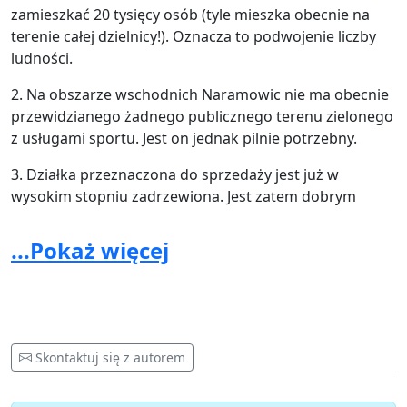
zamieszkać 20 tysięcy osób (tyle mieszka obecnie na
terenie całej dzielnicy!). Oznacza to podwojenie liczby
ludności.
2. Na obszarze wschodnich Naramowic nie ma obecnie
przewidzianego żadnego publicznego terenu zielonego
z usługami sportu. Jest on jednak pilnie potrzebny.
3. Działka przeznaczona do sprzedaży jest już w
wysokim stopniu zadrzewiona. Jest zatem dobrym
terenem pod stworzenie obszaru zieleni i rekreacji.
...Pokaż więcej
4. Negatywną opinię nt sprzedaży wystosowała Rada
Osiedla Naramowice – uchwała z dnia 20 lipca 2018 nr
XLV/268/II/2018.
Mamy nadzieję na pomoc Pana Prezydenta w
stworzeniu terenu zielonego dla wschodniej części
Skontaktuj się z autorem
naszej dzielnicy.