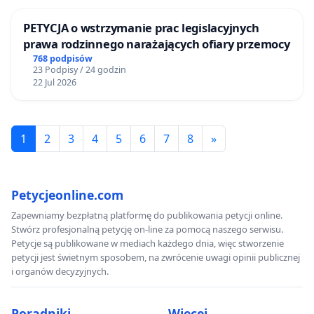
PETYCJA o wstrzymanie prac legislacyjnych
prawa rodzinnego narażających ofiary przemocy
768 podpisów
23 Podpisy / 24 godzin
22 Jul 2026
1
2
3
4
5
6
7
8
»
Petycjeonline.com
Zapewniamy bezpłatną platformę do publikowania petycji online.
Stwórz profesjonalną petycję on-line za pomocą naszego serwisu.
Petycje są publikowane w mediach każdego dnia, więc stworzenie
petycji jest świetnym sposobem, na zwrócenie uwagi opinii publicznej
i organów decyzyjnych.
Poradniki
Więcej