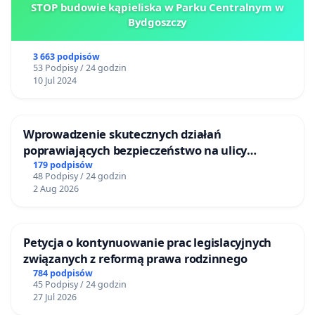
STOP budowie kąpieliska w Parku Centralnym w
Bydgoszczy
3 663 podpisów
53 Podpisy / 24 godzin
10 Jul 2024
Wprowadzenie skutecznych działań
poprawiających bezpieczeństwo na ulicy
Żeromskiego w Otwocku
179 podpisów
48 Podpisy / 24 godzin
2 Aug 2026
Petycja o kontynuowanie prac legislacyjnych
związanych z reformą prawa rodzinnego
784 podpisów
45 Podpisy / 24 godzin
27 Jul 2026