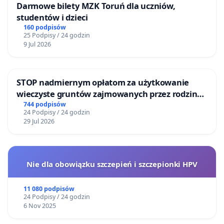
Darmowe bilety MZK Toruń dla uczniów,
studentów i dzieci
160 podpisów
25 Podpisy / 24 godzin
9 Jul 2026
STOP nadmiernym opłatom za użytkowanie
wieczyste gruntów zajmowanych przez rodzinne
ogrody działkowe.
744 podpisów
24 Podpisy / 24 godzin
29 Jul 2026
Nie dla obowiązku szczepień i szczepionki HPV
11 080 podpisów
24 Podpisy / 24 godzin
6 Nov 2025