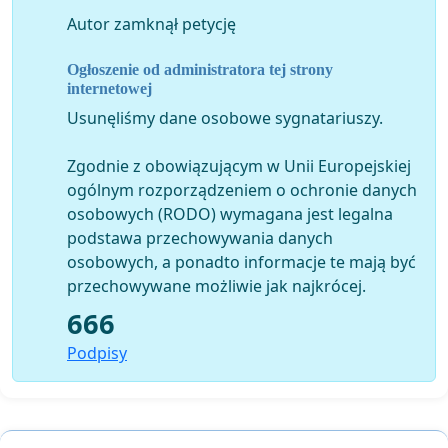
Z wyrazami szacunku,
Autor zamknął petycję
mieszkańcy Osiedla Naramowic.
Ogłoszenie od administratora tej strony
Osoba do kontaktu w imieniu mieszkańców – Paweł
internetowej
Sowa (nowo wybrany radny do Rady Miasta Poznania,
Usunęliśmy dane osobowe sygnatariuszy.
mieszkaniec Naramowic), os. Łokietka 3/33, 61-616
Poznań
Zgodnie z obowiązującym w Unii Europejskiej
ogólnym rozporządzeniem o ochronie danych
osobowych (RODO) wymagana jest legalna
podstawa przechowywania danych
osobowych, a ponadto informacje te mają być
przechowywane możliwie jak najkrócej.
666
Podpisy