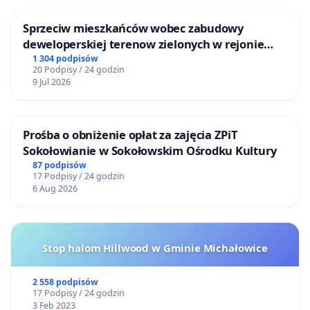
Sprzeciw mieszkańców wobec zabudowy
deweloperskiej terenow zielonych w rejonie
Bulwarów Straceńskich w Bielsku-Białej
1 304 podpisów
20 Podpisy / 24 godzin
9 Jul 2026
Prośba o obniżenie opłat za zajęcia ZPiT
Sokołowianie w Sokołowskim Ośrodku Kultury
87 podpisów
17 Podpisy / 24 godzin
6 Aug 2026
Stop halom Hillwood w Gminie Michałowice
2 558 podpisów
17 Podpisy / 24 godzin
3 Feb 2023