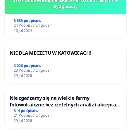
STOP budowie kąpieliska w Parku Centralnym w
Bydgoszczy
3 689 podpisów
24 Podpisy / 24 godzin
10 Jul 2024
NIE DLA MECZETU W KATOWICACH!
2 026 podpisów
23 Podpisy / 24 godzin
29 Jul 2026
Nie zgadzamy się na wielkie farmy
fotowoltaiczne bez rzetelnych analiz i akceptacji
mieszkańców
314 podpisów
21 Podpisy / 24 godzin
29 Jul 2026