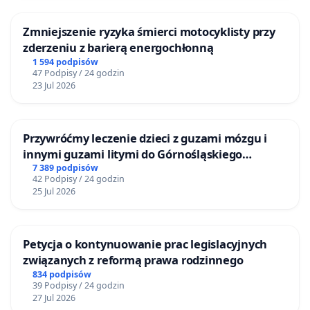
Zmniejszenie ryzyka śmierci motocyklisty przy
zderzeniu z barierą energochłonną
1 594 podpisów
47 Podpisy / 24 godzin
23 Jul 2026
Przywróćmy leczenie dzieci z guzami mózgu i
innymi guzami litymi do Górnośląskiego
Centrum Zdrowia Dziecka w Katowicach
7 389 podpisów
42 Podpisy / 24 godzin
25 Jul 2026
Petycja o kontynuowanie prac legislacyjnych
związanych z reformą prawa rodzinnego
834 podpisów
39 Podpisy / 24 godzin
27 Jul 2026