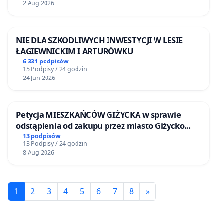
2 Aug 2026
NIE DLA SZKODLIWYCH INWESTYCJI W LESIE
ŁAGIEWNICKIM I ARTURÓWKU
6 331 podpisów
15 Podpisy / 24 godzin
24 Jun 2026
Petycja MIESZKAŃCÓW GIŻYCKA w sprawie
odstąpienia od zakupu przez miasto Giżycko
nieruchomości położonej nad jeziorem Niegocin
13 podpisów
13 Podpisy / 24 godzin
8 Aug 2026
1
2
3
4
5
6
7
8
»