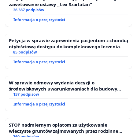
zawetowanie ustawy „Lex Szarlatan”
26 387 podpisów
Informacja o przejrzystości
Petycja w sprawie zapewnienia pacjentom z chorobą
otyłościową dostępu do kompleksowego leczenia
oraz programów profilaktycznych.
85 podpisów
Informacja o przejrzystości
W sprawie odmowy wydania decyzji o
środowiskowych uwarunkowaniach dla budowy
zakładu wytwarzania biometanu „Krynki” w
157 podpisów
Ostrowiu Południowym oraz ochrony mieszkańców i
Informacja o przejrzystości
Puszczy Knyszyńskiej
STOP nadmiernym opłatom za użytkowanie
wieczyste gruntów zajmowanych przez rodzinne
ogrody działkowe.
760 podpisów