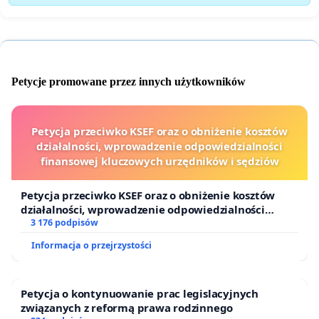
Petycje promowane przez innych użytkowników
Petycja przeciwko KSEF oraz o obniżenie kosztów
działalności, wprowadzenie odpowiedzialności
finansowej kluczowych urzędników i sędziów
Petycja przeciwko KSEF oraz o obniżenie kosztów
działalności, wprowadzenie odpowiedzialności
finansowej kluczowych urzędników i sędziów
3 176 podpisów
Informacja o przejrzystości
Petycja o kontynuowanie prac legislacyjnych
związanych z reformą prawa rodzinnego