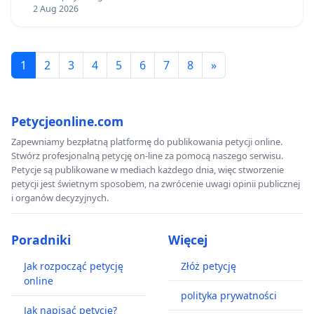
2 Aug 2026
1
2
3
4
5
6
7
8
»
Petycjeonline.com
Zapewniamy bezpłatną platformę do publikowania petycji online.
Stwórz profesjonalną petycję on-line za pomocą naszego serwisu.
Petycje są publikowane w mediach każdego dnia, więc stworzenie
petycji jest świetnym sposobem, na zwrócenie uwagi opinii publicznej
i organów decyzyjnych.
Poradniki
Więcej
Jak rozpocząć petycję
Złóż petycję
online
polityka prywatności
Jak napisać petycję?