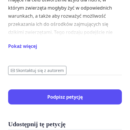
którym zwierzęta mogłyby żyć w odpowiednich
warunkach, a także aby rozważyć możliwość
przekazania ich do ośrodków zajmujących się
dzikimi zwierzętami. Tego rodzaju podejście nie
tylko zapewni ochronę rybnickim nutriom, ale
Pokaż więcej
również pozwoli na ich rehabilitację.
Zarówno mieszkańcy, jak i sympatycy rybnickich
nutrii, wierzymy, że stosowanie metod zgodnych z
Skontaktuj się z autorem
poszanowaniem życia zwierząt sprawi, że nasza
społeczność będzie postrzegana jako bardziej
świadoma ekologicznie i odpowiedzialna, a także
Podpisz petycję
przyczyni się do zmniejszenia napięć między ludźmi
a dziką fauną.
Liczymy na Państwa zrozumienie i wsparcie w tej
Udostępnij tę petycję