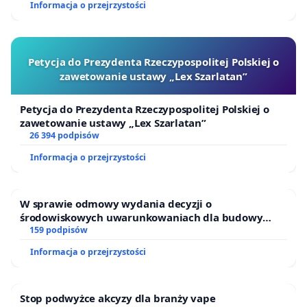
Informacja o przejrzystości
Petycja do Prezydenta Rzeczypospolitej Polskiej o
zawetowanie ustawy „Lex Szarlatan”
Petycja do Prezydenta Rzeczypospolitej Polskiej o
zawetowanie ustawy „Lex Szarlatan”
26 394 podpisów
Informacja o przejrzystości
W sprawie odmowy wydania decyzji o
środowiskowych uwarunkowaniach dla budowy
zakładu wytwarzania biometanu „Krynki” w
159 podpisów
Ostrowiu Południowym oraz ochrony mieszkańców i
Informacja o przejrzystości
Puszczy Knyszyńskiej
Stop podwyżce akcyzy dla branży vape