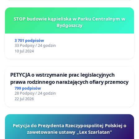
STOP budowie kąpieliska w Parku Centralnym w
Bydgoszczy
3 701 podpisów
33 Podpisy / 24 godzin
10 Jul 2024
PETYCJA o wstrzymanie prac legislacyjnych
prawa rodzinnego narażających ofiary przemocy
799 podpisów
28 Podpisy / 24 godzin
22 Jul 2026
Petycja do Prezydenta Rzeczypospolitej Polskiej o
zawetowanie ustawy „Lex Szarlatan”