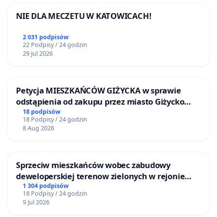
NIE DLA MECZETU W KATOWICACH!
2 031 podpisów
22 Podpisy / 24 godzin
29 Jul 2026
Petycja MIESZKAŃCÓW GIŻYCKA w sprawie
odstąpienia od zakupu przez miasto Giżycko
nieruchomości położonej nad jeziorem Niegocin
18 podpisów
18 Podpisy / 24 godzin
8 Aug 2026
Sprzeciw mieszkańców wobec zabudowy
deweloperskiej terenow zielonych w rejonie
Bulwarów Straceńskich w Bielsku-Białej
1 304 podpisów
18 Podpisy / 24 godzin
9 Jul 2026