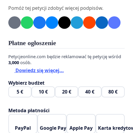
sprawie, mając nadzieję na pozytywne rozpatrzenie
Pomóż tej petycji zdobyć więcej podpisów.
naszej petycji.
Apelujemy do organizacji pro zwierzęcych,
Płatne ogłoszenie
polityczek i polityków, mediów, a także wszystkich
osób, którym leży na sercu dobro tych zwierząt o
Petycjeonline.com będzie reklamować tę petycję wśród
włączenie się w działania mające na celu
3,000
osób.
zatrzymanie szkodliwiej decyzji RDOŚ.
Dowiedz się więcej...
Wybierz budżet
5 €
10 €
20 €
40 €
80 €
Metoda płatności
PayPal
Google Pay
Apple Pay
Karta kredyto