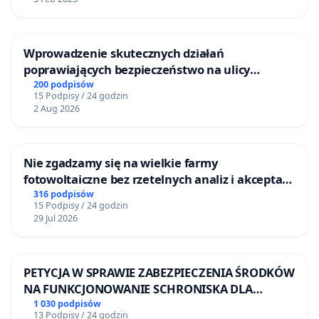
Wprowadzenie skutecznych działań
poprawiających bezpieczeństwo na ulicy
Żeromskiego w Otwocku
200 podpisów
15 Podpisy / 24 godzin
2 Aug 2026
Nie zgadzamy się na wielkie farmy
fotowoltaiczne bez rzetelnych analiz i akceptacji
mieszkańców
316 podpisów
15 Podpisy / 24 godzin
29 Jul 2026
PETYCJA W SPRAWIE ZABEZPIECZENIA ŚRODKÓW
NA FUNKCJONOWANIE SCHRONISKA DLA
BEZDOMNYCH ZWIERZĄT W SKARYSZEWIE
1 030 podpisów
13 Podpisy / 24 godzin