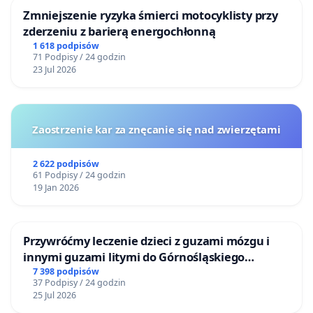
Zmniejszenie ryzyka śmierci motocyklisty przy
zderzeniu z barierą energochłonną
1 618 podpisów
71 Podpisy / 24 godzin
23 Jul 2026
Zaostrzenie kar za znęcanie się nad zwierzętami
2 622 podpisów
61 Podpisy / 24 godzin
19 Jan 2026
Przywróćmy leczenie dzieci z guzami mózgu i
innymi guzami litymi do Górnośląskiego
Centrum Zdrowia Dziecka w Katowicach
7 398 podpisów
37 Podpisy / 24 godzin
25 Jul 2026