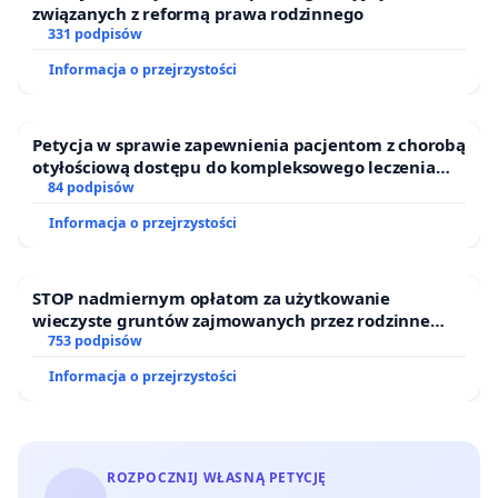
związanych z reformą prawa rodzinnego
informatorów na Facebooku, tj. „Dzień Dobry
331 podpisów
Mokotów” oraz „Mokotów - co? gdzie? kiedy?
conamokotowie.pl”, co w obydwu przypadkach
Informacja o przejrzystości
spotkało się z pozytywnym odbiorem czytelników.
W naszej sprawie odbyły się już dwa konstruktywne
Petycja w sprawie zapewnienia pacjentom z chorobą
otyłościową dostępu do kompleksowego leczenia
spotkania z przedstawicielami władz Dzielnicy
oraz programów profilaktycznych.
84 podpisów
Mokotów, z którymi jesteśmy w bieżącym kontakcie.
Informacja o przejrzystości
Panie Prezydencie!
Panie Burmistrzu!
Prosimy Panów o życzliwe wsparcie naszej inicjatywy.
STOP nadmiernym opłatom za użytkowanie
wieczyste gruntów zajmowanych przez rodzinne
ogrody działkowe.
753 podpisów
Doceniamy dotychczasowe starania Panów o
Informacja o przejrzystości
szeroko rozumiany dobrostan mieszkańców i wobec
tego liczymy nie tylko na Panów zrozumienie; mamy
nadzieję, że możemy tez liczyć na to, że aktywnie
pomogą nam Panowie w tworzeniu miejsca nowej
ROZPOCZNIJ WŁASNĄ PETYCJĘ
jakości.