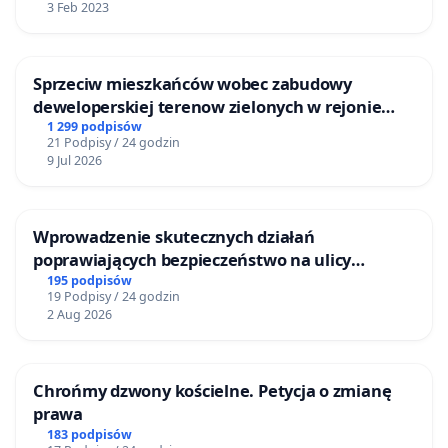
3 Feb 2023
Sprzeciw mieszkańców wobec zabudowy
deweloperskiej terenow zielonych w rejonie
Bulwarów Straceńskich w Bielsku-Białej
1 299 podpisów
21 Podpisy / 24 godzin
9 Jul 2026
Wprowadzenie skutecznych działań
poprawiających bezpieczeństwo na ulicy
Żeromskiego w Otwocku
195 podpisów
19 Podpisy / 24 godzin
2 Aug 2026
Chrońmy dzwony kościelne. Petycja o zmianę
prawa
183 podpisów