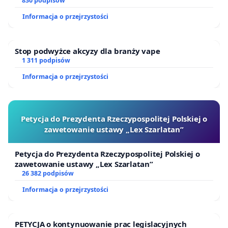
- warsztat samoobsługowy (maszyna do szycia,
830 podpisów
proste narzędzia stolarskie itp.),
Informacja o przejrzystości
- wielopokoleniowe spotkania edukacyjno-
warsztatowe, wykłady
Stop podwyżce akcyzy dla branży vape
1 311 podpisów
- miejsce wymiany/dzielenia: ubrań, książek, roślin,
zabawek, doświadczeń/myśli,
Informacja o przejrzystości
- klub gier planszowych,
- miejsce do wspólnej sąsiedzkiej aktywności
Petycja do Prezydenta Rzeczypospolitej Polskiej o
zawetowanie ustawy „Lex Szarlatan”
ruchowej: joga, taniec i inne.
Społeczna aktywność wokół przeznaczenia lokalu
Petycja do Prezydenta Rzeczypospolitej Polskiej o
została zauważona również przez media – artykuł Marty
zawetowanie ustawy „Lex Szarlatan”
26 382 podpisów
Sapały „Nikt nam nie powie, co mamy robić” w
Tygodniku Powszechnym
Informacja o przejrzystości
https://www.tygodnikpowszechny.pl/nikt-nam-nie-
powie-co-mamy-robic-159445
. O naszych działaniach
pisano też na łamach lokalnych, mokotowskich
PETYCJA o kontynuowanie prac legislacyjnych