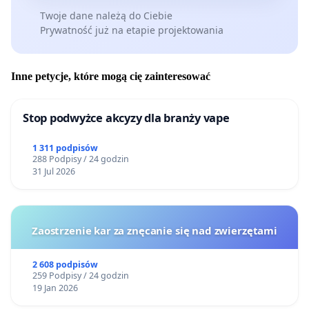
Urszula Dragan, Katarzyna Kotiuk, Janina Zaczek-
Twoje dane należą do Ciebie
Peplinska, Małgorzata Ritterschild, Zbigniew Rykowski,
Prywatność już na etapie projektowania
Kornelia Tryzno
Inne petycje, które mogą cię zainteresować
Stop podwyżce akcyzy dla branży vape
1 311 podpisów
288 Podpisy / 24 godzin
31 Jul 2026
Zaostrzenie kar za znęcanie się nad zwierzętami
2 608 podpisów
259 Podpisy / 24 godzin
19 Jan 2026