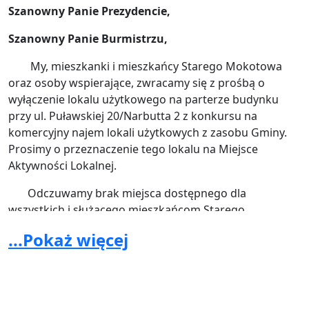
Szanowny Panie Prezydencie,
Szanowny Panie Burmistrzu,
My, mieszkanki i mieszkańcy Starego Mokotowa
oraz osoby wspierające, zwracamy się z prośbą o
wyłączenie lokalu użytkowego na parterze budynku
przy ul. Puławskiej 20/Narbutta 2 z konkursu na
komercyjny najem lokali użytkowych z zasobu Gminy.
Prosimy o przeznaczenie tego lokalu na Miejsce
Aktywności Lokalnej.
Odczuwamy brak miejsca dostępnego dla
wszystkich i służącego mieszkańcom Starego
Mokotowa. Jako społeczność tworzymy sąsiedzką
...Pokaż więcej
grupę w mediach społecznościowych, codziennie
pomagamy sobie wzajemnie. Dwukrotnie
zorganizowaliśmy Wigilię dla Samotnych Seniorów –
naszych sąsiadów. To wydarzenie pokazało nam, jak