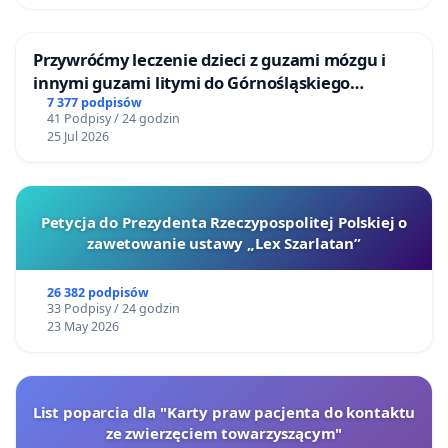
Przywróćmy leczenie dzieci z guzami mózgu i
innymi guzami litymi do Górnośląskiego
Centrum Zdrowia Dziecka w Katowicach
7 377 podpisów
41 Podpisy / 24 godzin
25 Jul 2026
Petycja do Prezydenta Rzeczypospolitej Polskiej o
zawetowanie ustawy „Lex Szarlatan”
26 382 podpisów
33 Podpisy / 24 godzin
23 May 2026
List poparcia dla "Karty praw pacjenta do kontaktu
ze zwierzęciem towarzyszącym"