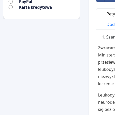
PayPal
Karta kredytowa
Pety
Doda
Sza
Zwracamy
Ministe
przesie
leukodys
niezwykl
leczenie
Leukodys
neurodeg
się bez 