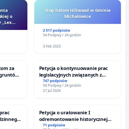
enta
Stop halom Hillwood w Gminie
kiej o
Michałowice
 „Lex
2 517 podpisów
54 Podpisy / 24 godzin
3 Feb 2023
tom za
Petycja o kontynuowanie prac
 gruntów
legislacyjnych związanych z
zinne
reformą prawa rodzinnego
747 podpisów
50 Podpisy / 24 godzin
27 Jul 2026
prac
Petycja o uratowanie I
odzinnego
odremontowanie historycznej
zemocy
Lokomotywy sm42-914
71 podpisów