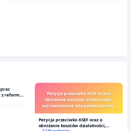
 prac
Petycja przeciwko KSEF oraz o
 z reformą
obniżenie kosztów działalności,
wprowadzenie odpowiedzialności
finansowej kluczowych urzędników
i sędziów
Petycja przeciwko KSEF oraz o
obniżenie kosztów działalności,
3 170 podpisów