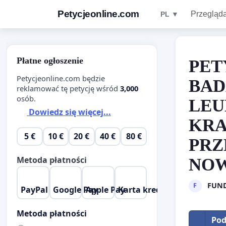
Petycjeonline.com
Przegląda
PL ▼
Płatne ogłoszenie
PET
Petycjeonline.com będzie
BAD
reklamować tę petycję wśród
3,000
osób.
LEU
Dowiedz się więcej...
KRA
5 €
10 €
20 €
40 €
80 €
PR
Metoda płatności
NO
FUND
F
PayPal
Google Pay
Apple Pay
Karta kredytowa
Metoda płatności
Pod