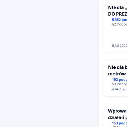
NIE dla 
DO PRE
RZECZYP
5 352 p
62 Podpi
6 Jul 202
Nie dla
metrów
Biernat
192 pod
53 Podpi
Wielkie
4 Aug 20
Wprowad
działań
bezpiecz
153 pod