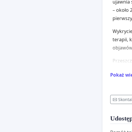
ujawnia 
– około 
pierwszy
Wykrycie
terapii,
objawów.
Przeszc
Przeszcz
Pokaż wi
Terapia
Obecnie 
Skonta
gdy chor
dlatego 
Udostęp
przesiew