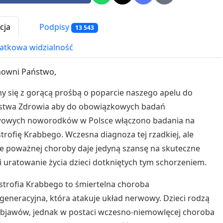
cja
Podpisy
13 543
tkowa widzialność
nowni Państwo,
 się z gorącą prośbą o poparcie naszego apelu do
rstwa Zdrowia aby do obowiązkowych badań
wowych noworodków w Polsce włączono badania na
trofię Krabbego. Wczesna diagnoza tej rzadkiej, ale
e poważnej choroby daje jedyną szansę na skuteczne
 i uratowanie życia dzieci dotkniętych tym schorzeniem.
trofia Krabbego to śmiertelna choroba
eneracyjna, która atakuje układ nerwowy. Dzieci rodzą
objawów, jednak w postaci wczesno-niemowlęcej choroba