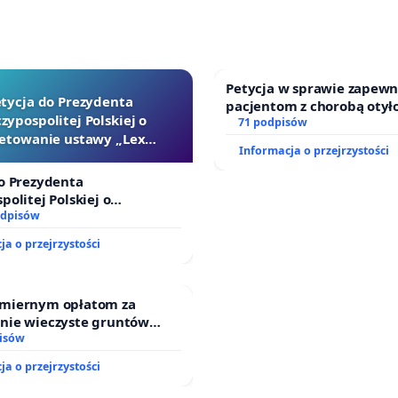
w Polsce.
Petycja w sprawie zapewn
tycja do Prezydenta
pacjentom z chorobą otył
zypospolitej Polskiej o
dostępu do kompleksoweg
71 podpisów
etowanie ustawy „Lex
oraz programów profilakt
Informacja o przejrzystości
Szarlatan”
o Prezydenta
politej Polskiej o
nie ustawy „Lex Szarlatan”
odpisów
ja o przejrzystości
miernym opłatom za
nie wieczyste gruntów
ych przez rodzinne ogrody
isów
.
ja o przejrzystości