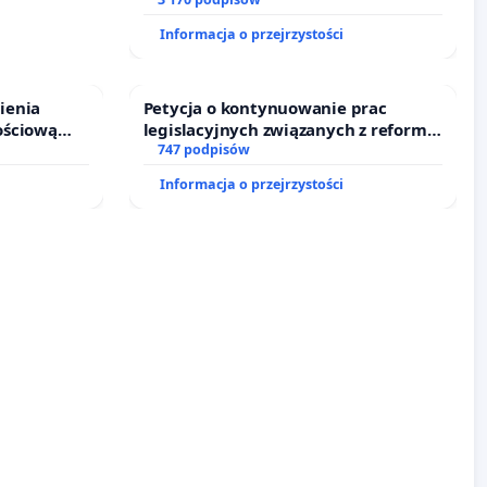
wprowadzenie odpowiedzialności
finansowej kluczowych urzędników i
Informacja o przejrzystości
sędziów
ienia
Petycja o kontynuowanie prac
ościową
legislacyjnych związanych z reformą
o leczenia
prawa rodzinnego
747 podpisów
ycznych.
Informacja o przejrzystości