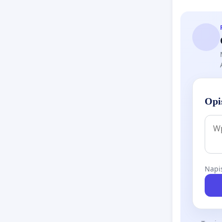
Opi
Napis