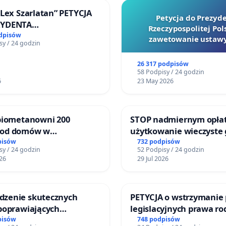
„Lex Szarlatan” PETYCJA
Petycja do Prezyd
ZYDENTA
Rzeczypospolitej Pols
OSPOLITEJ POLSKIEJ
odpisów
zawetowanie ustawy
sy / 24 godzin
Szarlatan”
26 317 podpisów
58 Podpisy / 24 godzin
6
23 May 2026
 biometanowni 200
STOP nadmiernym opła
 od domów w
użytkowanie wieczyste
kach, gm. Wądroże
zajmowanych przez rod
pisów
732 podpisów
sy / 24 godzin
52 Podpisy / 24 godzin
ogrody działkowe.
26
29 Jul 2026
zenie skutecznych
PETYCJA o wstrzymanie 
 poprawiających
legislacyjnych prawa r
eństwo na ulicy
narażających ofiary pr
pisów
748 podpisów