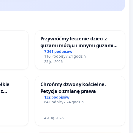
Przywróćmy leczenie dzieci z
guzami mózgu i innymi guzami
litymi do Górnośląskiego
7 261 podpisów
110 Podpisy / 24 godzin
Centrum Zdrowia Dziecka w
25 Jul 2026
Katowicach
lkie
Chrońmy dzwony kościelne.
ez
Petycja o zmianę prawa
ptacji
132 podpisów
64 Podpisy / 24 godzin
4 Aug 2026