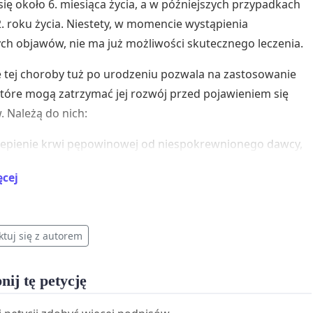
się około 6. miesiąca życia, a w późniejszych przypadkach
2. roku życia. Niestety, w momencie wystąpienia
ch objawów, nie ma już możliwości skutecznego leczenia.
 tej choroby tuż po urodzeniu pozwala na zastosowanie
 które mogą zatrzymać jej rozwój przed pojawieniem się
 Należą do nich:
zepienie krwi pępowinowej od niespokrewnionego dawcy,
ep szpiku kostnego,
ęcej
 komórkami macierzystymi.
te opcje terapeutyczne są dostępne jedynie w sytuacji,
ktuj się z autorem
oba zostanie wykryta przed pojawieniem się objawów,
tak kluczowe jest objęcie noworodków badaniem
nij tę petycję
owym w kierunku leukodystrofii Krabbego.