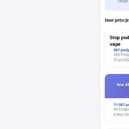
Twoje
Inne petycje
Stop pod
vape
867 pod
302 Podp
31 Jul 20
Nie d
11 067 
95 Podpi
6 Nov 20