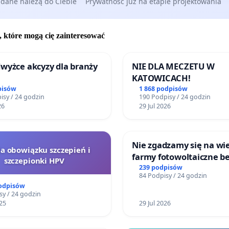
 dane należą do Ciebie
Prywatność już na etapie projektowania
, które mogą cię zainteresować
wyżce akcyzy dla branży
NIE DLA MECZETU W
KATOWICACH!
pisów
1 868 podpisów
isy / 24 godzin
190 Podpisy / 24 godzin
26
29 Jul 2026
Nie zgadzamy się na wie
la obowiązku szczepień i
farmy fotowoltaiczne b
szczepionki HPV
rzetelnych analiz i akce
239 podpisów
84 Podpisy / 24 godzin
mieszkańców
podpisów
sy / 24 godzin
25
29 Jul 2026