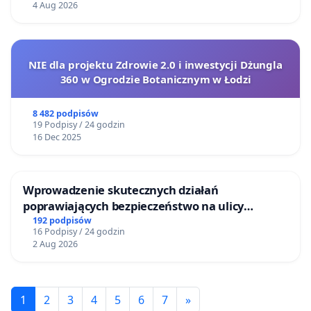
4 Aug 2026
NIE dla projektu Zdrowie 2.0 i inwestycji Dżungla
360 w Ogrodzie Botanicznym w Łodzi
8 482 podpisów
19 Podpisy / 24 godzin
16 Dec 2025
Wprowadzenie skutecznych działań
poprawiających bezpieczeństwo na ulicy
Żeromskiego w Otwocku
192 podpisów
16 Podpisy / 24 godzin
2 Aug 2026
1
2
3
4
5
6
7
»