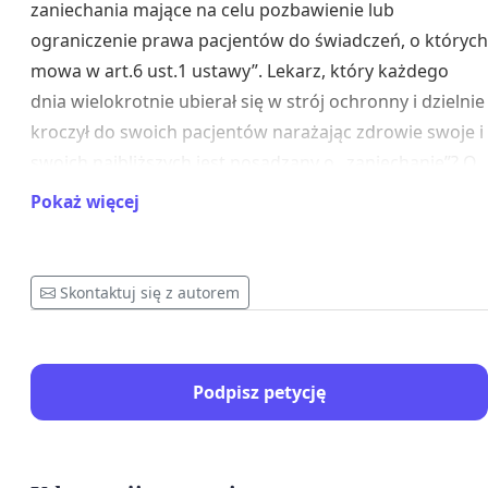
zaniechania mające na celu pozbawienie lub
ograniczenie prawa pacjentów do świadczeń, o których
mowa w art.6 ust.1 ustawy”. Lekarz, który każdego
dnia wielokrotnie ubierał się w strój ochronny i dzielnie
kroczył do swoich pacjentów narażając zdrowie swoje i
swoich najbliższych jest posądzany o „zaniechanie”? O
co zatem powinni zostać osądzeni lekarze, którzy
Pokaż więcej
zamknęli swoje drzwi przed potrzebującymi chorymi,
lekarze, którzy leczyli przez telefon i Ci, którzy swoim
zaniechaniem doprowadzili do nadmiarowych śmierci
Skontaktuj się z autorem
wielu Polaków ponieważ „bali” się leczyć.
Warto wspomnieć, że zgodnie z Ustawą o Zawodzie
Podpisz petycję
Lekarza, każdy lekarz ma prawo stosować leki poza
wskazaniami rejestracyjnymi dla danego specyfiku,
zgodnie z własnym doświadczeniem i wiedzą
medyczną, co potwierdził w grudniu 2020 roku