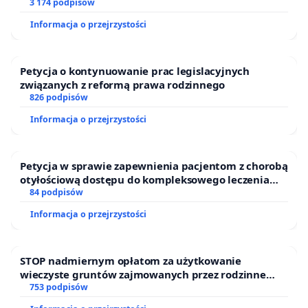
finansowej kluczowych urzędników i sędziów
3 174 podpisów
Informacja o przejrzystości
Petycja o kontynuowanie prac legislacyjnych
związanych z reformą prawa rodzinnego
826 podpisów
Informacja o przejrzystości
Petycja w sprawie zapewnienia pacjentom z chorobą
otyłościową dostępu do kompleksowego leczenia
oraz programów profilaktycznych.
84 podpisów
Informacja o przejrzystości
STOP nadmiernym opłatom za użytkowanie
wieczyste gruntów zajmowanych przez rodzinne
ogrody działkowe.
753 podpisów