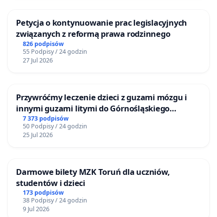
Petycja o kontynuowanie prac legislacyjnych
związanych z reformą prawa rodzinnego
826 podpisów
55 Podpisy / 24 godzin
27 Jul 2026
Przywróćmy leczenie dzieci z guzami mózgu i
innymi guzami litymi do Górnośląskiego
Centrum Zdrowia Dziecka w Katowicach
7 373 podpisów
50 Podpisy / 24 godzin
25 Jul 2026
Darmowe bilety MZK Toruń dla uczniów,
studentów i dzieci
173 podpisów
38 Podpisy / 24 godzin
9 Jul 2026