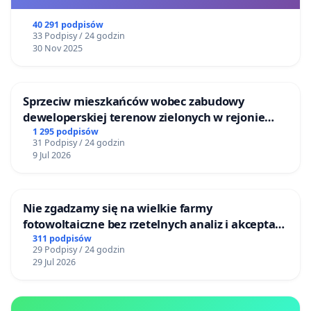
40 291 podpisów
33 Podpisy / 24 godzin
30 Nov 2025
Sprzeciw mieszkańców wobec zabudowy
deweloperskiej terenow zielonych w rejonie
Bulwarów Straceńskich w Bielsku-Białej
1 295 podpisów
31 Podpisy / 24 godzin
9 Jul 2026
Nie zgadzamy się na wielkie farmy
fotowoltaiczne bez rzetelnych analiz i akceptacji
mieszkańców
311 podpisów
29 Podpisy / 24 godzin
29 Jul 2026