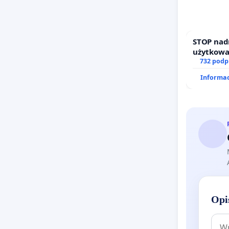
STOP nad
użytkowa
zajmowan
732 podp
działkowe
Informac
Opi