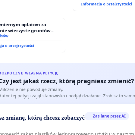
Informacja o przejrzystości
miernym opłatom za
nie wieczyste gruntów
ych przez rodzinne ogrody
isów
.
ja o przejrzystości
ROZPOCZNIJ WŁASNĄ PETYCJĘ
Czy jest jakaś rzecz, którą pragniesz zmienić?
Milczenie nie powoduje zmiany.
Autor tej petycji zajął stanowisko i podjął działanie. Zrobisz to samo
Zasilane przez AI
sz zmianę, którą chcesz zobaczyć