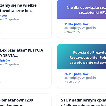
zamy się na wielkie
Nie dla obowiązku szc
towoltaiczne bez
szczepionki HP
ch analiz i akceptacji
pisów
sy / 24 godzin
ańców
11 067 podpisów
88 Podpisy / 24 godzin
26
6 Nov 2025
„Lex Szarlatan” PETYCJA
Petycja do Prezyd
ZYDENTA
Rzeczypospolitej Pols
OSPOLITEJ POLSKIEJ
odpisów
zawetowanie ustawy
sy / 24 godzin
Szarlatan”
26 318 podpisów
56 Podpisy / 24 godzin
6
23 May 2026
 biometanowni 200
STOP nadmiernym opła
 od domów w
użytkowanie wieczyste