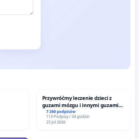
Przywróćmy leczenie dzieci z
guzami mózgu i innymi guzami
litymi do Górnośląskiego
7 266 podpisów
113 Podpisy / 24 godzin
Centrum Zdrowia Dziecka w
25 Jul 2026
Katowicach