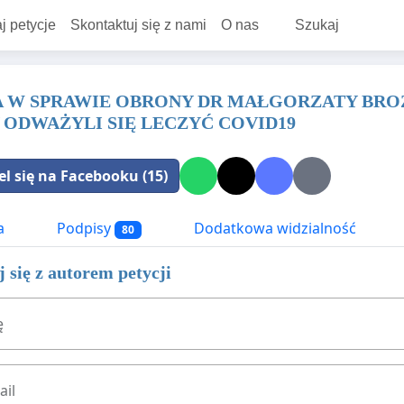
j petycje
Skontaktuj się z nami
O nas
Szukaj
A W SPRAWIE OBRONY DR MAŁGORZATY BRO
ODWAŻYLI SIĘ LECZYĆ COVID19
el się na Facebooku (15)
a
Podpisy
Dodatkowa widzialność
80
 się z autorem petycji
ę
ail