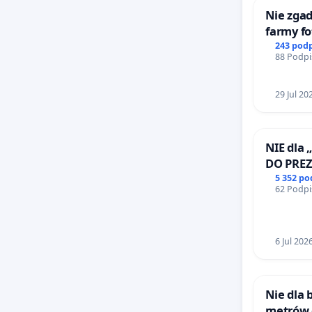
Nie zgad
farmy fo
rzetelny
243 pod
88 Podpi
mieszk
29 Jul 20
NIE dla 
DO PRE
RZECZYP
5 352 p
62 Podpi
6 Jul 202
Nie dla
metrów