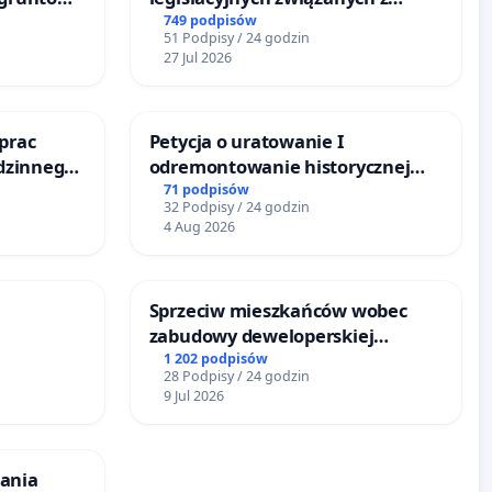
zinne
reformą prawa rodzinnego
749 podpisów
51 Podpisy / 24 godzin
27 Jul 2026
prac
Petycja o uratowanie I
odzinnego
odremontowanie historycznej
zemocy
Lokomotywy sm42-914
71 podpisów
32 Podpisy / 24 godzin
4 Aug 2026
Sprzeciw mieszkańców wobec
zabudowy deweloperskiej
URÓWKU
terenow zielonych w rejonie
1 202 podpisów
28 Podpisy / 24 godzin
Bulwarów Straceńskich w
9 Jul 2026
Bielsku-Białej
ania