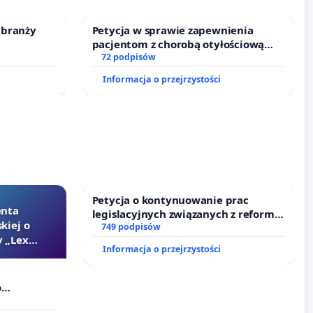
 branży
Petycja w sprawie zapewnienia
pacjentom z chorobą otyłościową
dostępu do kompleksowego leczenia
72 podpisów
oraz programów profilaktycznych.
Informacja o przejrzystości
Petycja o kontynuowanie prac
enta
legislacyjnych związanych z reformą
kiej o
prawa rodzinnego
749 podpisów
 „Lex
Informacja o przejrzystości
o
Szarlatan”