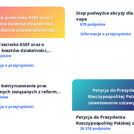
Stop podwyżce akcyzy dla
ja przeciwko KSEF oraz o
vape
nie kosztów działalności,
878 podpisów
zenie odpowiedzialności
Informacja o przejrzystości
wej kluczowych urzędników
i sędziów
rzeciwko KSEF oraz o
 kosztów działalności,
enie odpowiedzialności
dpisów
ej kluczowych urzędników i
ja o przejrzystości
o kontynuowanie prac
Petycja do Prezyd
jnych związanych z reformą
Rzeczypospolitej Pols
dzinnego
isów
zawetowanie ustawy
ja o przejrzystości
Szarlatan”
Petycja do Prezydenta
Rzeczypospolitej Polskiej 
zawetowanie ustawy „Lex 
26 318 podpisów