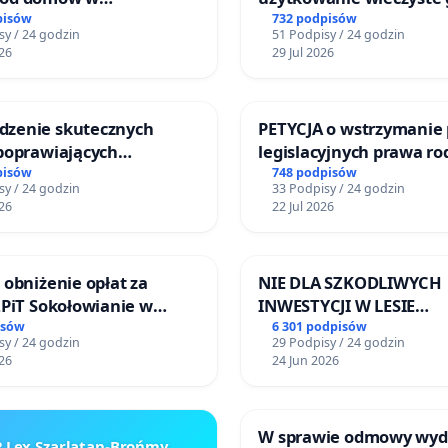
kach, gm. Wądroże
zajmowanych przez rod
pisów
732 podpisów
sy / 24 godzin
51 Podpisy / 24 godzin
ogrody działkowe.
26
29 Jul 2026
zenie skutecznych
PETYCJA o wstrzymanie 
 poprawiających
legislacyjnych prawa r
eństwo na ulicy
narażających ofiary pr
pisów
748 podpisów
sy / 24 godzin
33 Podpisy / 24 godzin
iego w Otwocku
26
22 Jul 2026
 obniżenie opłat za
NIE DLA SZKODLIWYCH
ZPiT Sokołowianie w
INWESTYCJI W LESIE
skim Ośrodku Kultury
ŁAGIEWNICKIM I ART
isów
6 301 podpisów
sy / 24 godzin
29 Podpisy / 24 godzin
26
24 Jun 2026
W sprawie odmowy wyd
 Lex Szarlatan-Brońmy