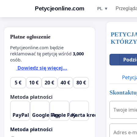
Petycjeonline.com
Przegląda
PL ▼
PETYCJ
Płatne ogłoszenie
KTÓRZY 
Petycjeonline.com będzie
reklamować tę petycję wśród
3,000
Podzi
osób.
Dowiedz się więcej...
Petycj
5 €
10 €
20 €
40 €
80 €
Skontaktuj
Metoda płatności
Twoje imi
PayPal
Google Pay
Apple Pay
Karta kredytowa
Metoda płatności
Adres e-m