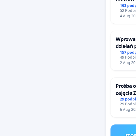
Biernat
193 pod
52 Podpi
Wielkie
4 Aug 20
Wprowad
działań
bezpiecz
157 pod
49 Podpi
Żeromsk
2 Aug 20
Prośba o
zajęcia 
Sokołow
29 podp
29 Podpi
6 Aug 20
STOP