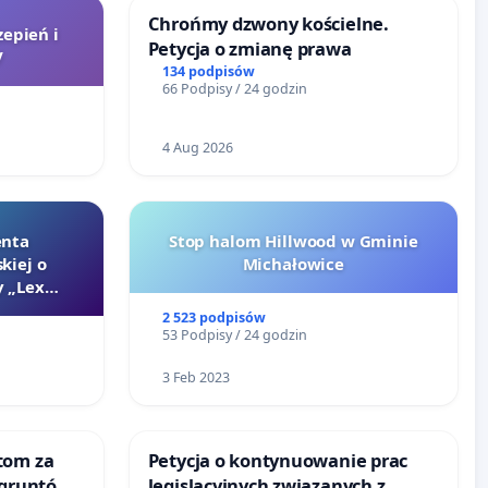
Chrońmy dzwony kościelne.
zepień i
Petycja o zmianę prawa
V
134 podpisów
66 Podpisy / 24 godzin
4 Aug 2026
enta
Stop halom Hillwood w Gminie
kiej o
Michałowice
 „Lex
2 523 podpisów
53 Podpisy / 24 godzin
3 Feb 2023
tom za
Petycja o kontynuowanie prac
 gruntów
legislacyjnych związanych z