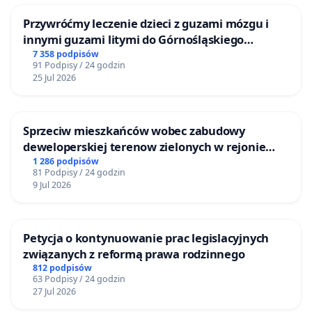
Przywróćmy leczenie dzieci z guzami mózgu i
innymi guzami litymi do Górnośląskiego
Centrum Zdrowia Dziecka w Katowicach
7 358 podpisów
91 Podpisy / 24 godzin
25 Jul 2026
Sprzeciw mieszkańców wobec zabudowy
deweloperskiej terenow zielonych w rejonie
Bulwarów Straceńskich w Bielsku-Białej
1 286 podpisów
81 Podpisy / 24 godzin
9 Jul 2026
Petycja o kontynuowanie prac legislacyjnych
związanych z reformą prawa rodzinnego
812 podpisów
63 Podpisy / 24 godzin
27 Jul 2026