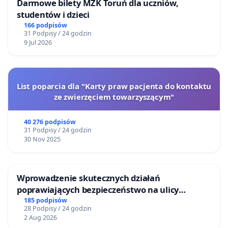
Darmowe bilety MZK Toruń dla uczniów,
studentów i dzieci
166 podpisów
31 Podpisy / 24 godzin
9 Jul 2026
List poparcia dla "Karty praw pacjenta do kontaktu
ze zwierzęciem towarzyszącym"
40 276 podpisów
31 Podpisy / 24 godzin
30 Nov 2025
Wprowadzenie skutecznych działań
poprawiających bezpieczeństwo na ulicy
Żeromskiego w Otwocku
185 podpisów
28 Podpisy / 24 godzin
2 Aug 2026