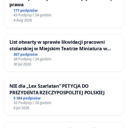
prawa
177 podpisów
43 Podpisy / 24 godzin
4 Aug 2026
List otwarty w sprawie likwidacji pracowni
stolarskiej w Miejskim Teatrze Miniatura w
Gdańsku
367 podpisów
38 Podpisy / 24 godzin
30 Jul 2026
NIE dla „Lex Szarlatan” PETYCJA DO
PREZYDENTA RZECZYPOSPOLITEJ POLSKIEJ
5 384 podpisów
32 Podpisy / 24 godzin
6 Jul 2026