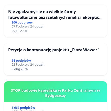
Nie zgadzamy się na wielkie farmy
fotowoltaiczne bez rzetelnych analiz i akceptacji
mieszkańców
300 podpisów
57 Podpisy / 24 godzin
29 Jul 2026
Petycja o kontynuację projektu „Plaża Wawer"
54 podpisów
52 Podpisy / 24 godzin
6 Aug 2026
STOP budowie kąpieliska w Parku Centralnym w
Bydgoszczy
3 667 podpisów