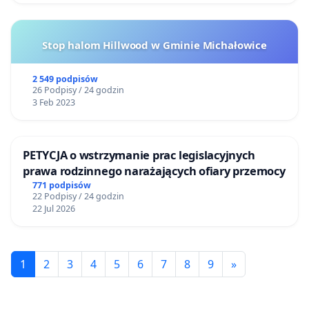
Stop halom Hillwood w Gminie Michałowice
2 549 podpisów
26 Podpisy / 24 godzin
3 Feb 2023
PETYCJA o wstrzymanie prac legislacyjnych
prawa rodzinnego narażających ofiary przemocy
771 podpisów
22 Podpisy / 24 godzin
22 Jul 2026
1
2
3
4
5
6
7
8
9
»