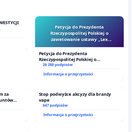
WESTYCJI
Petycja do Prezydenta
Rzeczypospolitej Polskiej o
zawetowanie ustawy „Lex
Szarlatan”
Petycja do Prezydenta
Rzeczypospolitej Polskiej o
zawetowanie ustawy „Lex Szarlatan”
26 288 podpisów
Informacja o przejrzystości
m za
Stop podwyżce akcyzy dla branży
runtów
vape
nne ogrody
647 podpisów
Informacja o przejrzystości