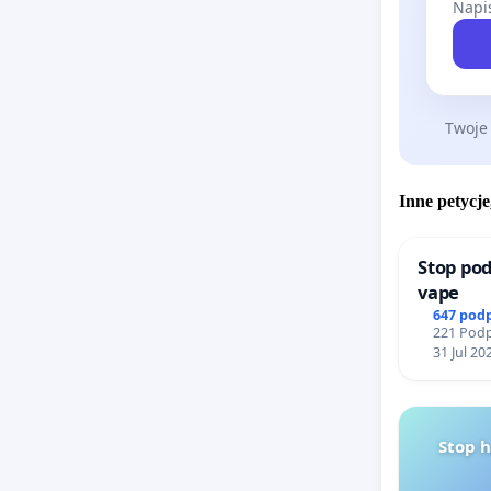
Napis
Twoje
Inne petycje
Stop pod
vape
647 pod
221 Podp
31 Jul 20
Stop 