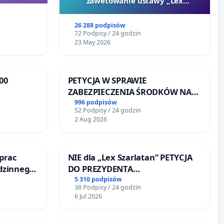
zawetowanie ustawy „Lex
Szarlatan”
26 288 podpisów
72 Podpisy / 24 godzin
23 May 2026
00
PETYCJA W SPRAWIE
ZABEZPIECZENIA ŚRODKÓW NA
oże
FUNKCJONOWANIE SCHRONISKA
996 podpisów
52 Podpisy / 24 godzin
DLA BEZDOMNYCH ZWIERZĄT W
2 Aug 2026
SKARYSZEWIE
prac
NIE dla „Lex Szarlatan” PETYCJA
odzinnego
DO PREZYDENTA
zemocy
RZECZYPOSPOLITEJ POLSKIEJ
5 310 podpisów
38 Podpisy / 24 godzin
6 Jul 2026