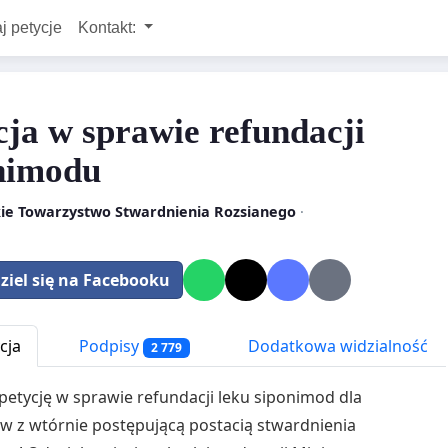
j petycje
Kontakt:
cja w sprawie refundacji
nimodu
kie Towarzystwo Stwardnienia Rozsianego
·
ziel się na Facebooku
cja
Podpisy
Dodatkowa widzialność
2 779
petycję w sprawie refundacji leku siponimod dla
w z wtórnie postępującą postacią stwardnienia