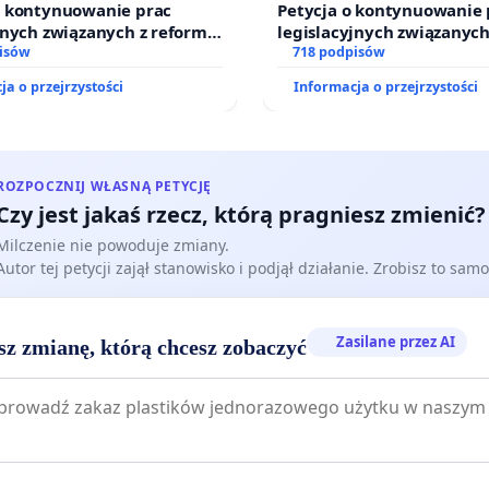
o kontynuowanie prac
Petycja o kontynuowanie 
jnych związanych z reformą
legislacyjnych związanych
dzinnego
isów
prawa rodzinnego
718 podpisów
ja o przejrzystości
Informacja o przejrzystości
ROZPOCZNIJ WŁASNĄ PETYCJĘ
Czy jest jakaś rzecz, którą pragniesz zmienić?
Milczenie nie powoduje zmiany.
Autor tej petycji zajął stanowisko i podjął działanie. Zrobisz to samo
Zasilane przez AI
sz zmianę, którą chcesz zobaczyć