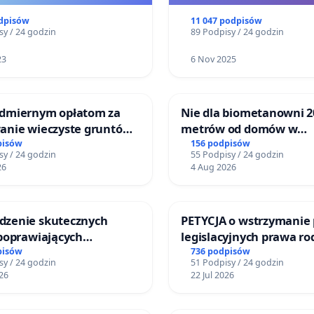
odpisów
11 047 podpisów
sy / 24 godzin
89 Podpisy / 24 godzin
23
6 Nov 2025
dmiernym opłatom za
Nie dla biometanowni 2
anie wieczyste gruntów
metrów od domów w
nych przez rodzinne
Biernatkach, gm. Wądr
pisów
156 podpisów
sy / 24 godzin
55 Podpisy / 24 godzin
działkowe.
Wielkie
26
4 Aug 2026
zenie skutecznych
PETYCJA o wstrzymanie 
 poprawiających
legislacyjnych prawa r
eństwo na ulicy
narażających ofiary pr
pisów
736 podpisów
sy / 24 godzin
51 Podpisy / 24 godzin
iego w Otwocku
26
22 Jul 2026