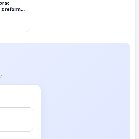
prac
 z reformą
?