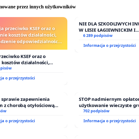
omowane przez innych użytkowników
NIE DLA SZKODLIWYCH IN
ja przeciwko KSEF oraz o
W LESIE ŁAGIEWNICKIM I
nie kosztów działalności,
ARTURÓWKU
6 289 podpisów
zenie odpowiedzialności
Informacja o przejrzystości
wej kluczowych urzędników
i sędziów
rzeciwko KSEF oraz o
 kosztów działalności,
enie odpowiedzialności
dpisów
ej kluczowych urzędników i
ja o przejrzystości
w sprawie zapewnienia
STOP nadmiernym opłato
m z chorobą otyłościową
użytkowanie wieczyste g
do kompleksowego leczenia
sów
zajmowanych przez rodzi
702 podpisów
gramów profilaktycznych.
działkowe.
ja o przejrzystości
Informacja o przejrzystości