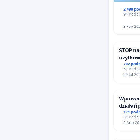
2 498 p
94 Podpi
3 Feb 20
STOP na
użytkow
zajmowa
702 pod
57 Podpi
ogrody 
29 Jul 20
Wprowad
działań
bezpiecz
121 pod
52 Podpi
Żeromsk
2 Aug 20