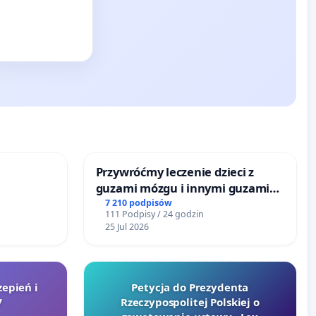
Przywróćmy leczenie dzieci z
guzami mózgu i innymi guzami
litymi do Górnośląskiego
7 210 podpisów
111 Podpisy / 24 godzin
Centrum Zdrowia Dziecka w
25 Jul 2026
Katowicach
zepień i
Petycja do Prezydenta
V
Rzeczypospolitej Polskiej o