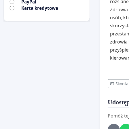
rozsiane
PayPal
Karta kredytowa
Zdrowia 
osób, kt
skorzyst
przestaną
zdrowia 
przyśpie
kierowan
Skonta
Udostęp
Pomóż tej