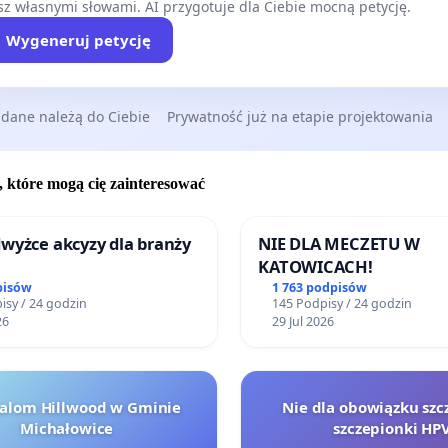
z własnymi słowami. AI przygotuje dla Ciebie mocną petycję.
Wygeneruj petycję
 dane należą do Ciebie
Prywatność już na etapie projektowania
, które mogą cię zainteresować
wyżce akcyzy dla branży
NIE DLA MECZETU W
KATOWICACH!
pisów
1 763 podpisów
isy / 24 godzin
145 Podpisy / 24 godzin
26
29 Jul 2026
halom Hillwood w Gminie
Nie dla obowiązku szc
Michałowice
szczepionki HP