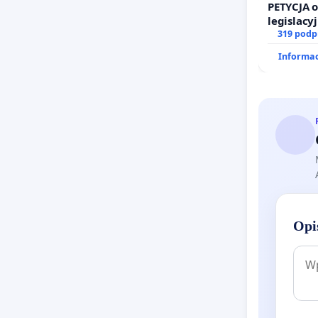
PETYCJA 
legislacy
prawa ro
319 podp
Informac
Opi