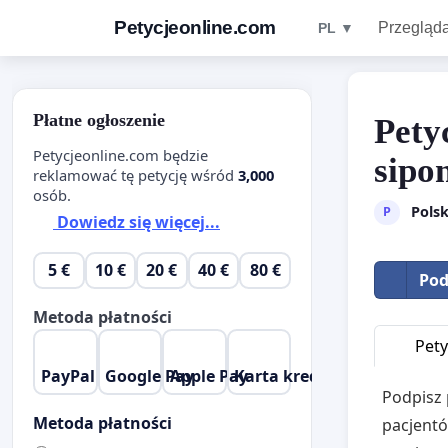
Petycjeonline.com
Przegląda
PL ▼
Płatne ogłoszenie
Pety
Petycjeonline.com będzie
sipo
reklamować tę petycję wśród
3,000
osób.
Pols
P
Dowiedz się więcej...
5 €
10 €
20 €
40 €
80 €
Pod
Metoda płatności
Pety
PayPal
Google Pay
Apple Pay
Karta kredytowa
Podpisz 
Metoda płatności
pacjentó