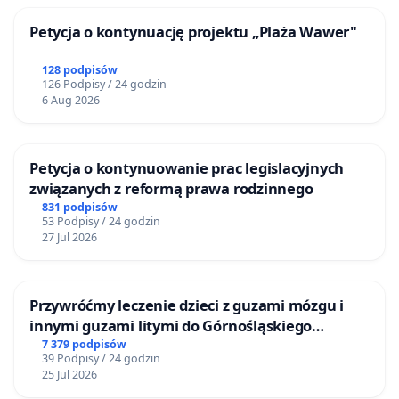
Petycja o kontynuację projektu „Plaża Wawer"
128 podpisów
126 Podpisy / 24 godzin
6 Aug 2026
Petycja o kontynuowanie prac legislacyjnych
związanych z reformą prawa rodzinnego
831 podpisów
53 Podpisy / 24 godzin
27 Jul 2026
Przywróćmy leczenie dzieci z guzami mózgu i
innymi guzami litymi do Górnośląskiego
Centrum Zdrowia Dziecka w Katowicach
7 379 podpisów
39 Podpisy / 24 godzin
25 Jul 2026