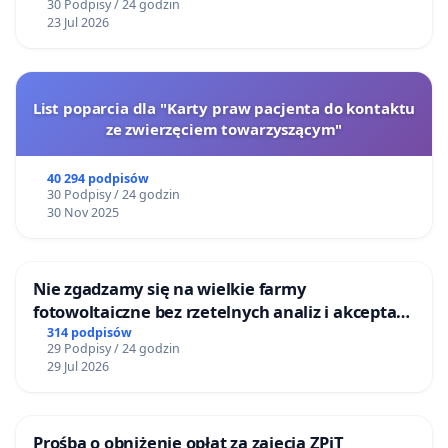
30 Podpisy / 24 godzin
23 Jul 2026
List poparcia dla "Karty praw pacjenta do kontaktu
ze zwierzęciem towarzyszącym"
40 294 podpisów
30 Podpisy / 24 godzin
30 Nov 2025
Nie zgadzamy się na wielkie farmy
fotowoltaiczne bez rzetelnych analiz i akceptacji
mieszkańców
314 podpisów
29 Podpisy / 24 godzin
29 Jul 2026
Prośba o obniżenie opłat za zajęcia ZPiT