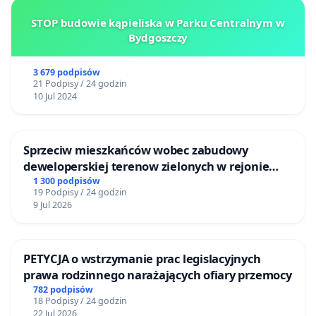
STOP budowie kąpieliska w Parku Centralnym w
Bydgoszczy
3 679 podpisów
21 Podpisy / 24 godzin
10 Jul 2024
Sprzeciw mieszkańców wobec zabudowy
deweloperskiej terenow zielonych w rejonie
Bulwarów Straceńskich w Bielsku-Białej
1 300 podpisów
19 Podpisy / 24 godzin
9 Jul 2026
PETYCJA o wstrzymanie prac legislacyjnych
prawa rodzinnego narażających ofiary przemocy
782 podpisów
18 Podpisy / 24 godzin
22 Jul 2026