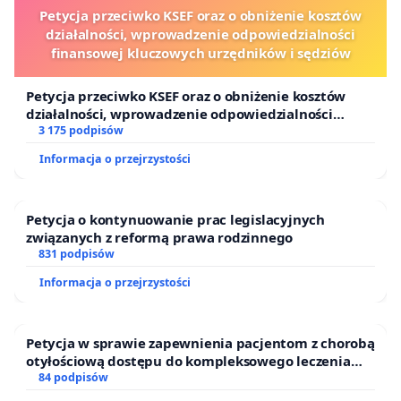
Petycja przeciwko KSEF oraz o obniżenie kosztów
działalności, wprowadzenie odpowiedzialności
finansowej kluczowych urzędników i sędziów
Petycja przeciwko KSEF oraz o obniżenie kosztów
działalności, wprowadzenie odpowiedzialności
finansowej kluczowych urzędników i sędziów
3 175 podpisów
Informacja o przejrzystości
Petycja o kontynuowanie prac legislacyjnych
związanych z reformą prawa rodzinnego
831 podpisów
Informacja o przejrzystości
Petycja w sprawie zapewnienia pacjentom z chorobą
otyłościową dostępu do kompleksowego leczenia
oraz programów profilaktycznych.
84 podpisów