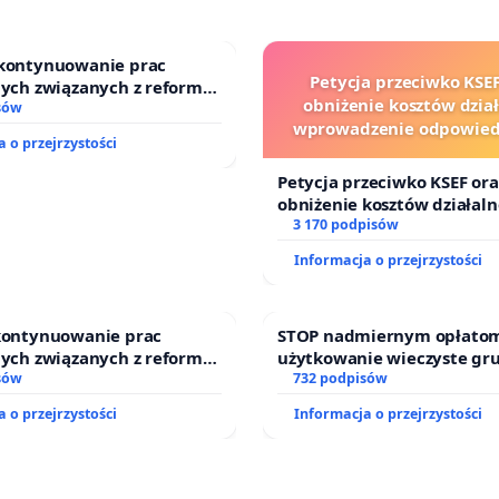
 kontynuowanie prac
Petycja przeciwko KSEF
nych związanych z reformą
obniżenie kosztów dział
zinnego
sów
wprowadzenie odpowiedz
 o przejrzystości
finansowej kluczowych ur
sędziów
Petycja przeciwko KSEF ora
obniżenie kosztów działaln
wprowadzenie odpowiedzia
3 170 podpisów
finansowej kluczowych urz
Informacja o przejrzystości
sędziów
 kontynuowanie prac
STOP nadmiernym opłatom
nych związanych z reformą
użytkowanie wieczyste gr
zinnego
sów
zajmowanych przez rodzin
732 podpisów
działkowe.
 o przejrzystości
Informacja o przejrzystości