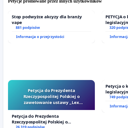
Petycje promowane przez innych użytkowników
Stop podwyżce akcyzy dla branży
PETYCJA o
vape
legislacyj
881 podpisów
prawa rod
320 podpi
Informacja o przejrzystości
Informacja
Petycja o
Petycja do Prezydenta
legislacyj
Rzeczypospolitej Polskiej o
prawa rod
749 podpi
zawetowanie ustawy „Lex
Informacja
Szarlatan”
Petycja do Prezydenta
Rzeczypospolitej Polskiej o
zawetowanie ustawy „Lex Szarlatan”
26 319 podpisów