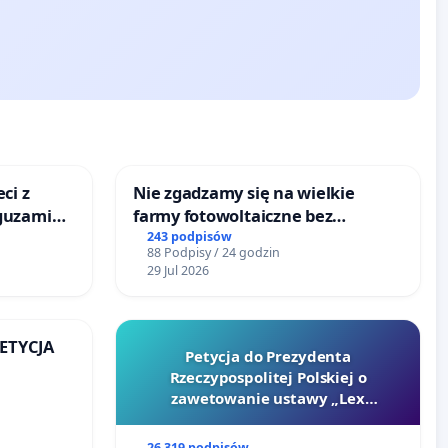
ci z
Nie zgadzamy się na wielkie
guzami
farmy fotowoltaiczne bez
o
rzetelnych analiz i akceptacji
243 podpisów
88 Podpisy / 24 godzin
ka w
mieszkańców
29 Jul 2026
PETYCJA
Petycja do Prezydenta
Rzeczypospolitej Polskiej o
KIEJ
zawetowanie ustawy „Lex
Szarlatan”
26 319 podpisów