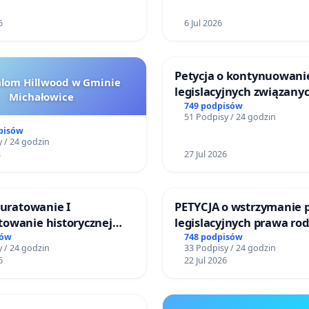
6
6 Jul 2026
Petycja o kontynuowani
alom Hillwood w Gminie
legislacyjnych związanyc
Michałowice
reformą prawa rodzinne
749 podpisów
51 Podpisy / 24 godzin
pisów
 / 24 godzin
3
27 Jul 2026
 uratowanie I
PETYCJA o wstrzymanie 
owanie historycznej
legislacyjnych prawa ro
wy sm42-914
narażających ofiary prz
sów
748 podpisów
 / 24 godzin
33 Podpisy / 24 godzin
6
22 Jul 2026