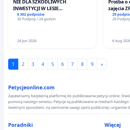
NIE DLA SZKODLIWYCH
Prośba o 
INWESTYCJI W LESIE
zajęcia Z
ŁAGIEWNICKIM I ARTURÓWKU
Sokołows
6 302 podpisów
29 podpi
30 Podpisy / 24 godzin
29 Podpisy
24 Jun 2026
6 Aug 202
1
2
3
4
5
6
7
8
9
»
Petycjeonline.com
Zapewniamy bezpłatną platformę do publikowania petycji online. Stwór
pomocą naszego serwisu. Petycje są publikowane w mediach każdego dni
świetnym sposobem, na zwrócenie uwagi opinii publicznej i organów d
Poradniki
Więcej