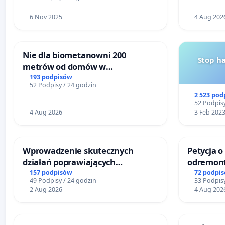
6 Nov 2025
4 Aug 202
Nie dla biometanowni 200
Stop h
metrów od domów w
Biernatkach, gm. Wądroże
193 podpisów
52 Podpisy / 24 godzin
Wielkie
2 523 pod
52 Podpisy
4 Aug 2026
3 Feb 202
Wprowadzenie skutecznych
Petycja o
działań poprawiających
odremont
bezpieczeństwo na ulicy
Lokomoty
157 podpisów
72 podpi
49 Podpisy / 24 godzin
33 Podpisy
Żeromskiego w Otwocku
2 Aug 2026
4 Aug 202