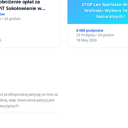
obniżenie opłat za
STOP Lex Szarlatan-
PiT Sokołowianie w
Wolności Wyboru Te
kim Ośrodku Kultury
sów
Naturalnych !
 / 24 godzin
8 068 podpisów
25 Podpisy / 24 godzin
6
18 May 2026
z profesjonalną petycję on-line za
a, więc stworzenie petycji jest
ecyzyjnych.