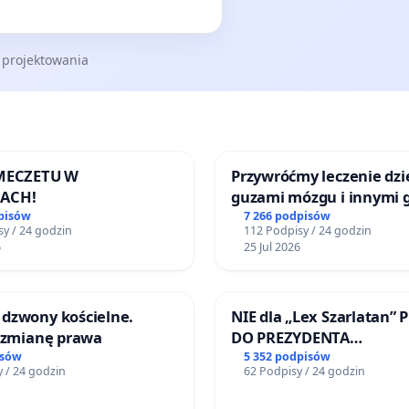
 projektowania
 MECZETU W
Przywróćmy leczenie dzie
ACH!
guzami mózgu i innymi 
litymi do Górnośląskieg
pisów
7 266 podpisów
y / 24 godzin
112 Podpisy / 24 godzin
Centrum Zdrowia Dziec
6
25 Jul 2026
Katowicach
dzwony kościelne.
NIE dla „Lex Szarlatan” 
o zmianę prawa
DO PREZYDENTA
RZECZYPOSPOLITEJ POLS
isów
5 352 podpisów
 / 24 godzin
62 Podpisy / 24 godzin