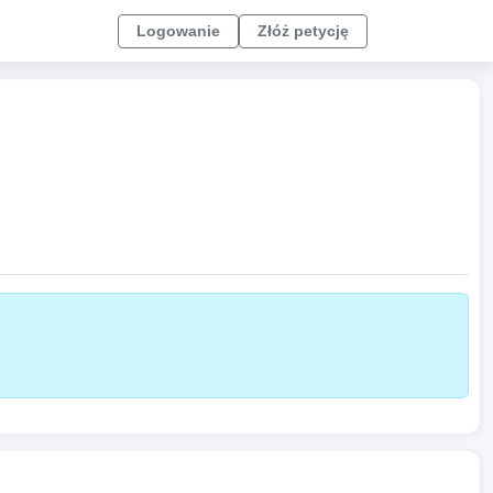
Logowanie
Złóż petycję