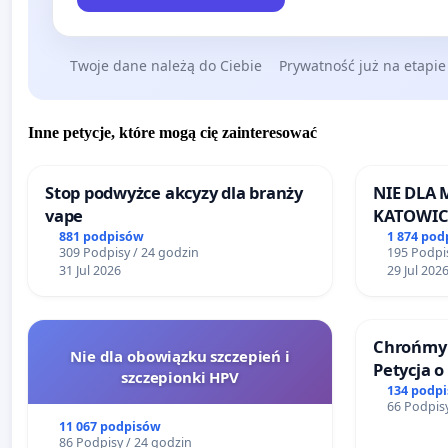
Twoje dane należą do Ciebie
Prywatność już na etapie
Inne petycje, które mogą cię zainteresować
Stop podwyżce akcyzy dla branży
NIE DLA
vape
KATOWIC
881 podpisów
1 874 pod
309 Podpisy / 24 godzin
195 Podpis
31 Jul 2026
29 Jul 202
Chrońmy 
Nie dla obowiązku szczepień i
Petycja 
szczepionki HPV
134 podp
66 Podpisy
11 067 podpisów
86 Podpisy / 24 godzin