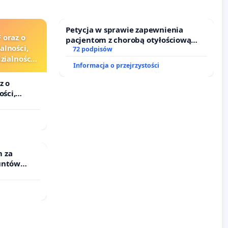
Petycja w sprawie zapewnienia
 oraz o
pacjentom z chorobą otyłościową
alności,
dostępu do kompleksowego leczenia
72 podpisów
ialności
oraz programów profilaktycznych.
Informacja o przejrzystości
zędników i
z o
ości,
lności
ędników i
 za
untów
ne ogrody