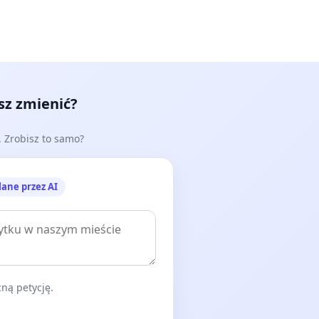
esz zmienić?
e. Zrobisz to samo?
lane przez AI
ną petycję.