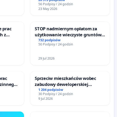
56 Podpisy / 24 godzin
23 May 2026
e prac
STOP nadmiernym opłatom za
h z
użytkowanie wieczyste gruntów
go
zajmowanych przez rodzinne
732 podpisów
50 Podpisy / 24 godzin
ogrody działkowe.
29 Jul 2026
prac
Sprzeciw mieszkańców wobec
dzinnego
zabudowy deweloperskiej
emocy
terenow zielonych w rejonie
1 204 podpisów
30 Podpisy / 24 godzin
Bulwarów Straceńskich w Bielsku-
9 Jul 2026
Białej