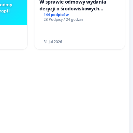
W sprawie odmowy wydania
Brońmy
decyzji o środowiskowych
rapii
uwarunkowaniach dla budowy
144 podpisów
23 Podpisy / 24 godzin
zakładu wytwarzania biometanu
„Krynki” w Ostrowiu
Południowym oraz ochrony
mieszkańców i Puszczy
31 Jul 2026
Knyszyńskiej