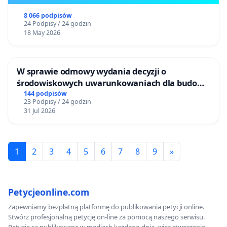
8 066 podpisów
24 Podpisy / 24 godzin
18 May 2026
W sprawie odmowy wydania decyzji o
środowiskowych uwarunkowaniach dla budowy
zakładu wytwarzania biometanu „Krynki” w
144 podpisów
23 Podpisy / 24 godzin
Ostrowiu Południowym oraz ochrony
31 Jul 2026
mieszkańców i Puszczy Knyszyńskiej
1
2
3
4
5
6
7
8
9
»
Petycjeonline.com
Zapewniamy bezpłatną platformę do publikowania petycji online.
Stwórz profesjonalną petycję on-line za pomocą naszego serwisu.
Petycje są publikowane w mediach każdego dnia, więc stworzenie