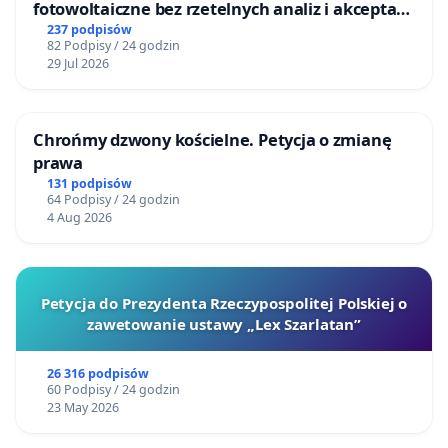
fotowoltaiczne bez rzetelnych analiz i akceptacji
mieszkańców
237 podpisów
82 Podpisy / 24 godzin
29 Jul 2026
Chrońmy dzwony kościelne. Petycja o zmianę
prawa
131 podpisów
64 Podpisy / 24 godzin
4 Aug 2026
Petycja do Prezydenta Rzeczypospolitej Polskiej o
zawetowanie ustawy „Lex Szarlatan”
26 316 podpisów
60 Podpisy / 24 godzin
23 May 2026