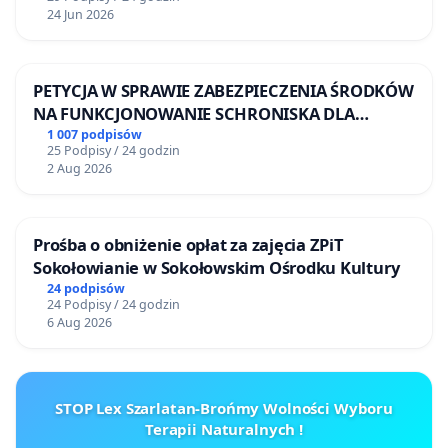
24 Jun 2026
PETYCJA W SPRAWIE ZABEZPIECZENIA ŚRODKÓW
NA FUNKCJONOWANIE SCHRONISKA DLA
BEZDOMNYCH ZWIERZĄT W SKARYSZEWIE
1 007 podpisów
25 Podpisy / 24 godzin
2 Aug 2026
Prośba o obniżenie opłat za zajęcia ZPiT
Sokołowianie w Sokołowskim Ośrodku Kultury
24 podpisów
24 Podpisy / 24 godzin
6 Aug 2026
STOP Lex Szarlatan-Brońmy Wolności Wyboru
Terapii Naturalnych !