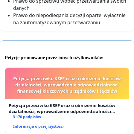
Prawo do sprzeciwu wobec przetwarzania swoich
danych
Prawo do niepodlegania decyzji opartej wyłącznie
na zautomatyzowanym przetwarzaniu
Petycje promowane przez innych użytkowników
Petycja przeciwko KSEF oraz o obniżenie kosztów
działalności, wprowadzenie odpowiedzialności
finansowej kluczowych urzędników i sędziów
Petycja przeciwko KSEF oraz o obniżenie kosztów
działalności, wprowadzenie odpowiedzialności
finansowej kluczowych urzędników i sędziów
3 170 podpisów
Informacja o przejrzystości