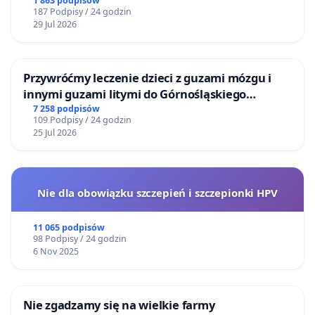
1 863 podpisów
187 Podpisy / 24 godzin
29 Jul 2026
Przywróćmy leczenie dzieci z guzami mózgu i
innymi guzami litymi do Górnośląskiego
Centrum Zdrowia Dziecka w Katowicach
7 258 podpisów
109 Podpisy / 24 godzin
25 Jul 2026
Nie dla obowiązku szczepień i szczepionki HPV
11 065 podpisów
98 Podpisy / 24 godzin
6 Nov 2025
Nie zgadzamy się na wielkie farmy