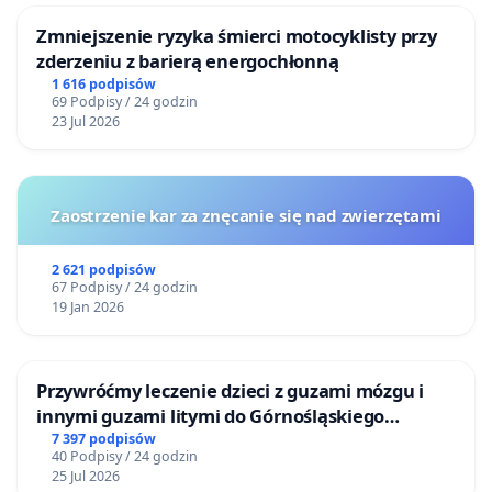
Zmniejszenie ryzyka śmierci motocyklisty przy
zderzeniu z barierą energochłonną
1 616 podpisów
69 Podpisy / 24 godzin
23 Jul 2026
Zaostrzenie kar za znęcanie się nad zwierzętami
2 621 podpisów
67 Podpisy / 24 godzin
19 Jan 2026
Przywróćmy leczenie dzieci z guzami mózgu i
innymi guzami litymi do Górnośląskiego
Centrum Zdrowia Dziecka w Katowicach
7 397 podpisów
40 Podpisy / 24 godzin
25 Jul 2026