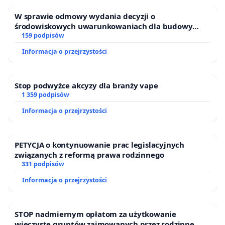
W sprawie odmowy wydania decyzji o
środowiskowych uwarunkowaniach dla budowy
zakładu wytwarzania biometanu „Krynki” w
159 podpisów
Ostrowiu Południowym oraz ochrony mieszkańców i
Informacja o przejrzystości
Puszczy Knyszyńskiej
Stop podwyżce akcyzy dla branży vape
1 359 podpisów
Informacja o przejrzystości
PETYCJA o kontynuowanie prac legislacyjnych
związanych z reformą prawa rodzinnego
331 podpisów
Informacja o przejrzystości
STOP nadmiernym opłatom za użytkowanie
wieczyste gruntów zajmowanych przez rodzinne