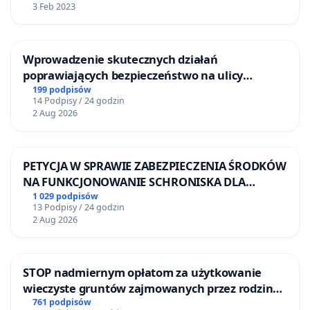
3 Feb 2023
Wprowadzenie skutecznych działań
poprawiających bezpieczeństwo na ulicy
Żeromskiego w Otwocku
199 podpisów
14 Podpisy / 24 godzin
2 Aug 2026
PETYCJA W SPRAWIE ZABEZPIECZENIA ŚRODKÓW
NA FUNKCJONOWANIE SCHRONISKA DLA
BEZDOMNYCH ZWIERZĄT W SKARYSZEWIE
1 029 podpisów
13 Podpisy / 24 godzin
2 Aug 2026
STOP nadmiernym opłatom za użytkowanie
wieczyste gruntów zajmowanych przez rodzinne
ogrody działkowe.
761 podpisów