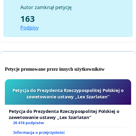
przede wszystkim bądźcie obecni na wodach w dniach
Autor zamknął petycję
1-3 maja. Niech nasza solidarność zjednoczy nas jako
163
wspólnotę żeglarzy, którzy wiedzą, że morze należy do
wszystkich!
Podpisy
Niech każdy podpis będzie krokiem w stronę lepszej
przyszłości dla żeglarstwa w Polsce. Razem możemy
sprawić, że nasz głos zostanie usłyszany a zwykła
normalność będzie w zasięgu ręki
Petycje promowane przez innych użytkowników
Z żeglarskim pozdrowieniem
Jacek Zieliński
Petycja do Prezydenta Rzeczypospolitej Polskiej o
zawetowanie ustawy „Lex Szarlatan”
Petycja do Prezydenta Rzeczypospolitej Polskiej o
zawetowanie ustawy „Lex Szarlatan”
26 416 podpisów
Informacja o przejrzystości