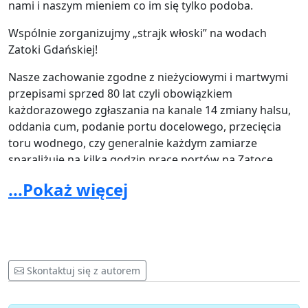
nami i naszym mieniem co im się tylko podoba.
Wspólnie zorganizujmy „strajk włoski” na wodach
Zatoki Gdańskiej!
Nasze zachowanie zgodne z nieżyciowymi i martwymi
przepisami sprzed 80 lat czyli obowiązkiem
każdorazowego zgłaszania na kanale 14 zmiany halsu,
oddania cum, podanie portu docelowego, przecięcia
toru wodnego, czy generalnie każdym zamiarze
sparaliżuje na kilka godzin pracę portów na Zatoce
Gdańskiej. To nasza odpowiedź na ich absurdalne
...Pokaż więcej
przepisy i łamanie prawa żaglujących wymyślonymi na
poczekaniu przepisami przez urzędników. Tylko tak
możemy wykazać bezsensowność tych przepisów, a
lata podporządkowywania się im, jak widać dają
wyłącznie "narzędzie" do karania niesfornych i może to
Skontaktuj się z autorem
dotknąć każdego z nas.
Dołączcie do nas, podpiszcie naszą petycję online, a