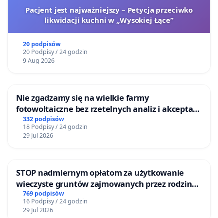
Pacjent jest najważniejszy – Petycja przeciwko
likwidacji kuchni w „Wysokiej Łące”
20 podpisów
20 Podpisy / 24 godzin
9 Aug 2026
Nie zgadzamy się na wielkie farmy
fotowoltaiczne bez rzetelnych analiz i akceptacji
mieszkańców
332 podpisów
18 Podpisy / 24 godzin
29 Jul 2026
STOP nadmiernym opłatom za użytkowanie
wieczyste gruntów zajmowanych przez rodzinne
ogrody działkowe.
769 podpisów
16 Podpisy / 24 godzin
29 Jul 2026