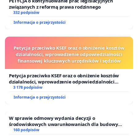
PETYCJA o kontynuowanie prac legislacyjnych
związanych z reformą prawa rodzinnego
332 podpisów
Informacja o przejrzystości
Petycja przeciwko KSEF oraz o obniżenie kosztów
działalności, wprowadzenie odpowiedzialności
finansowej kluczowych urzędników i sędziów
Petycja przeciwko KSEF oraz o obniżenie kosztów
działalności, wprowadzenie odpowiedzialności
finansowej kluczowych urzędników i sędziów
3 178 podpisów
Informacja o przejrzystości
W sprawie odmowy wydania decyzji o
środowiskowych uwarunkowaniach dla budowy
zakładu wytwarzania biometanu „Krynki” w
160 podpisów
Ostrowiu Południowym oraz ochrony mieszkańców i