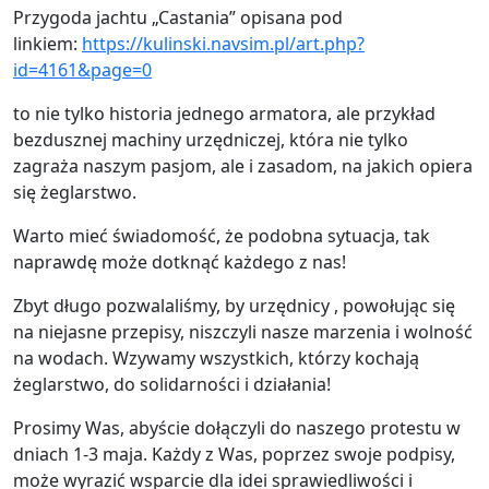
Przygoda jachtu „Castania” opisana pod
linkiem:
https://kulinski.navsim.pl/art.php?
id=4161&page=0
to nie tylko historia jednego armatora, ale przykład
bezdusznej machiny urzędniczej, która nie tylko
zagraża naszym pasjom, ale i zasadom, na jakich opiera
się żeglarstwo.
Warto mieć świadomość, że podobna sytuacja, tak
naprawdę może dotknąć każdego z nas!
Zbyt długo pozwalaliśmy, by urzędnicy , powołując się
na niejasne przepisy, niszczyli nasze marzenia i wolność
na wodach. Wzywamy wszystkich, którzy kochają
żeglarstwo, do solidarności i działania!
Prosimy Was, abyście dołączyli do naszego protestu w
dniach 1-3 maja. Każdy z Was, poprzez swoje podpisy,
może wyrazić wsparcie dla idei sprawiedliwości i