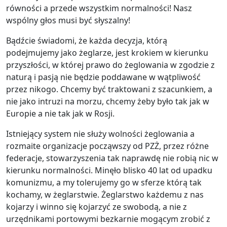
równości a przede wszystkim normalności! Nasz
wspólny głos musi być słyszalny!
Bądźcie świadomi, że każda decyzja, którą
podejmujemy jako żeglarze, jest krokiem w kierunku
przyszłości, w której prawo do żeglowania w zgodzie z
naturą i pasją nie będzie poddawane w wątpliwość
przez nikogo. Chcemy być traktowani z szacunkiem, a
nie jako intruzi na morzu, chcemy żeby było tak jak w
Europie a nie tak jak w Rosji.
Istniejący system nie służy wolności żeglowania a
rozmaite organizacje począwszy od PZŻ, przez różne
federacje, stowarzyszenia tak naprawdę nie robią nic w
kierunku normalności. Minęło blisko 40 lat od upadku
komunizmu, a my tolerujemy go w sferze którą tak
kochamy, w żeglarstwie. Żeglarstwo każdemu z nas
kojarzy i winno się kojarzyć ze swobodą, a nie z
urzędnikami portowymi bezkarnie mogącym zrobić z