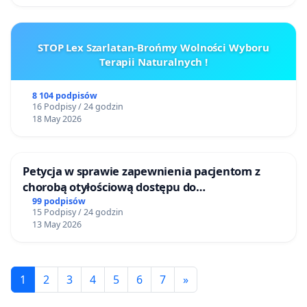
STOP Lex Szarlatan-Brońmy Wolności Wyboru
Terapii Naturalnych !
8 104 podpisów
16 Podpisy / 24 godzin
18 May 2026
Petycja w sprawie zapewnienia pacjentom z
chorobą otyłościową dostępu do
kompleksowego leczenia oraz programów
99 podpisów
15 Podpisy / 24 godzin
profilaktycznych.
13 May 2026
1
2
3
4
5
6
7
»