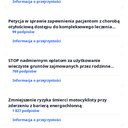
Informacja o przejrzystości
Puszczy Knyszyńskiej
Petycja w sprawie zapewnienia pacjentom z chorobą
otyłościową dostępu do kompleksowego leczenia
oraz programów profilaktycznych.
99 podpisów
Informacja o przejrzystości
STOP nadmiernym opłatom za użytkowanie
wieczyste gruntów zajmowanych przez rodzinne
ogrody działkowe.
769 podpisów
Informacja o przejrzystości
Zmniejszenie ryzyka śmierci motocyklisty przy
zderzeniu z barierą energochłonną
1 827 podpisów
Informacja o przejrzystości