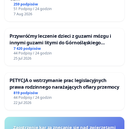
259 podpisów
51 Podpisy / 24 godzin
7 Aug 2026
Przywróćmy leczenie dzieci z guzami mózgu i
innymi guzami litymi do Górnośląskiego
Centrum Zdrowia Dziecka w Katowicach
7 420 podpisów
44 Podpisy / 24 godzin
25 Jul 2026
PETYCJA o wstrzymanie prac legislacyjnych
prawa rodzinnego narażających ofiary przemocy
819 podpisów
44 Podpisy / 24 godzin
22 Jul 2026
Zaostrzenie kar za znęcanie się nad zwierzętami