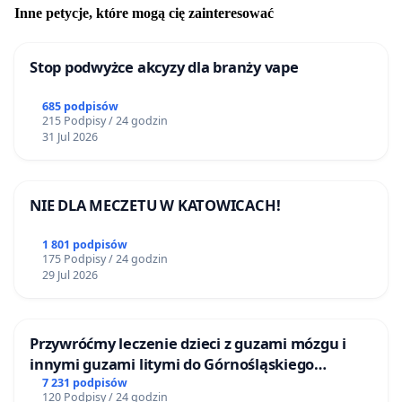
Inne petycje, które mogą cię zainteresować
Stop podwyżce akcyzy dla branży vape
685 podpisów
215 Podpisy / 24 godzin
31 Jul 2026
NIE DLA MECZETU W KATOWICACH!
1 801 podpisów
175 Podpisy / 24 godzin
29 Jul 2026
Przywróćmy leczenie dzieci z guzami mózgu i
innymi guzami litymi do Górnośląskiego
Centrum Zdrowia Dziecka w Katowicach
7 231 podpisów
120 Podpisy / 24 godzin