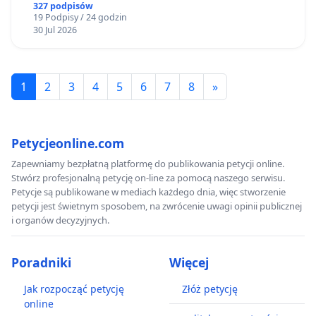
Gdańsku
327 podpisów
19 Podpisy / 24 godzin
30 Jul 2026
1
2
3
4
5
6
7
8
»
Petycjeonline.com
Zapewniamy bezpłatną platformę do publikowania petycji online.
Stwórz profesjonalną petycję on-line za pomocą naszego serwisu.
Petycje są publikowane w mediach każdego dnia, więc stworzenie
petycji jest świetnym sposobem, na zwrócenie uwagi opinii publicznej
i organów decyzyjnych.
Poradniki
Więcej
Jak rozpocząć petycję
Złóż petycję
online