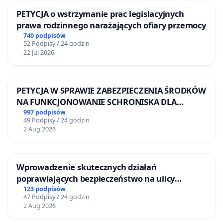
PETYCJA o wstrzymanie prac legislacyjnych
prawa rodzinnego narażających ofiary przemocy
740 podpisów
52 Podpisy / 24 godzin
22 Jul 2026
PETYCJA W SPRAWIE ZABEZPIECZENIA ŚRODKÓW
NA FUNKCJONOWANIE SCHRONISKA DLA
BEZDOMNYCH ZWIERZĄT W SKARYSZEWIE
997 podpisów
49 Podpisy / 24 godzin
2 Aug 2026
Wprowadzenie skutecznych działań
poprawiających bezpieczeństwo na ulicy
Żeromskiego w Otwocku
123 podpisów
47 Podpisy / 24 godzin
2 Aug 2026