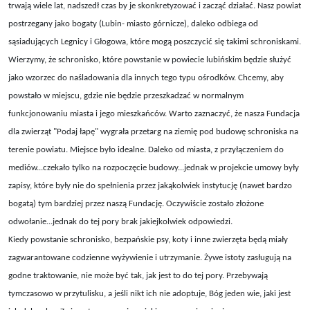
trwają wiele lat, nadszedł czas by je skonkretyzować i zacząć działać. Nasz powiat
postrzegany jako bogaty (Lubin- miasto górnicze), daleko odbiega od
sąsiadujących Legnicy i Głogowa, które mogą poszczycić się takimi schroniskami.
Wierzymy, że schronisko, które powstanie w powiecie lubińskim będzie służyć
jako wzorzec do naśladowania dla innych tego typu ośrodków. Chcemy, aby
powstało w miejscu, gdzie nie będzie przeszkadzać w normalnym
funkcjonowaniu miasta i jego mieszkańców. Warto zaznaczyć, że nasza Fundacja
dla zwierząt "Podaj łapę" wygrała przetarg na ziemię pod budowę schroniska na
terenie powiatu. Miejsce było idealne. Daleko od miasta, z przyłączeniem do
mediów...czekało tylko na rozpoczęcie budowy...jednak w projekcie umowy były
zapisy, które były nie do spełnienia przez jakąkolwiek instytucję (nawet bardzo
bogatą) tym bardziej przez naszą Fundację. Oczywiście zostało złożone
odwołanie...jednak do tej pory brak jakiejkolwiek odpowiedzi.
Kiedy powstanie schronisko, bezpańskie psy, koty i inne zwierzęta będą miały
zagwarantowane codzienne wyżywienie i utrzymanie. Żywe istoty zasługują na
godne traktowanie, nie może być tak, jak jest to do tej pory. Przebywają
tymczasowo w przytulisku, a jeśli nikt ich nie adoptuje, Bóg jeden wie, jaki jest