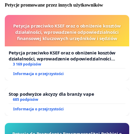
Petycje promowane przez innych użytkowników
Petycja przeciwko KSEF oraz o obniżenie kosztów
działalności, wprowadzenie odpowiedzialności
finansowej kluczowych urzędników i sędziów
Petycja przeciwko KSEF oraz o obniżenie kosztów
działalności, wprowadzenie odpowiedzialności
finansowej kluczowych urzędników i sędziów
3 169 podpisów
Informacja o przejrzystości
Stop podwyżce akcyzy dla branży vape
685 podpisów
Informacja o przejrzystości
Petycja do Prezydenta Rzeczypospolitej Polskiej o