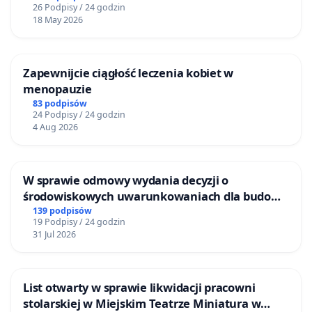
26 Podpisy / 24 godzin
18 May 2026
Zapewnijcie ciągłość leczenia kobiet w
menopauzie
83 podpisów
24 Podpisy / 24 godzin
4 Aug 2026
W sprawie odmowy wydania decyzji o
środowiskowych uwarunkowaniach dla budowy
zakładu wytwarzania biometanu „Krynki” w
139 podpisów
19 Podpisy / 24 godzin
Ostrowiu Południowym oraz ochrony
31 Jul 2026
mieszkańców i Puszczy Knyszyńskiej
List otwarty w sprawie likwidacji pracowni
stolarskiej w Miejskim Teatrze Miniatura w