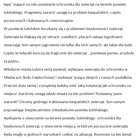
łapę" mające na celu powstanie schroniska dla zwierząt na terenie powiatu
lubińskiego. Pragniemy zwrócić uwagę na problem bezpańskich, często
porzuconych i katowanych czworonogów.
W powiecie lubińskim borykamy się z problemem bezdomności zwierząt.
Zwierzęta te błąkają się po ulicach, osiedlach, placach zabaw tygodniami,
stwarzając tym samym zagrożenie nie tylko dla nich samych, ale także dla ludzi.
Często te tułaczki kończą się tragicznie dla zwierząt ...ponieważ pomoc przybyła
za późno...
Włodarze miasta Lubina wolą wywozić wyłapane zwierzęta do schroniska w
Miedarach (koło Częstochowy) i wydawać tysiące złotych z naszych podatków.
Przecież dużo taniej i rozsądniej byłoby mieć taką instytucję jak schronisko na
miejscu! Zwróćmy uwagę władz miasta na ten problem! Postawmy jasne
warunki! Chcemy godnego traktowania bezpańskich zwierząt. Tym samym
poprawiając bezpieczeństwo mieszkańców powiatu lubińskiego.
Apelujemy o utworzenie na terenie powiatu lubińskiego schroniska dla
bezdomnych zwierząt, o stworzenie miejsca, w którym porzucone zwierzęta
będą mogły w godnych warunkach czekać na adopcję. Rozmowy na ten temat