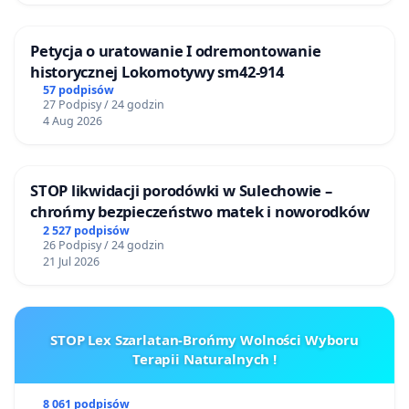
Petycja o uratowanie I odremontowanie
historycznej Lokomotywy sm42-914
57 podpisów
27 Podpisy / 24 godzin
4 Aug 2026
STOP likwidacji porodówki w Sulechowie –
chrońmy bezpieczeństwo matek i noworodków
2 527 podpisów
26 Podpisy / 24 godzin
21 Jul 2026
STOP Lex Szarlatan-Brońmy Wolności Wyboru
Terapii Naturalnych !
8 061 podpisów