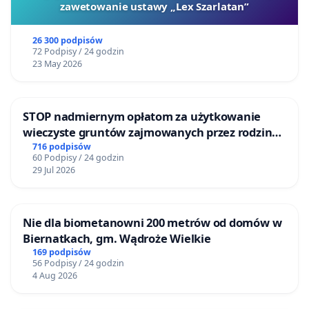
zawetowanie ustawy „Lex Szarlatan”
26 300 podpisów
72 Podpisy / 24 godzin
23 May 2026
STOP nadmiernym opłatom za użytkowanie
wieczyste gruntów zajmowanych przez rodzinne
ogrody działkowe.
716 podpisów
60 Podpisy / 24 godzin
29 Jul 2026
Nie dla biometanowni 200 metrów od domów w
Biernatkach, gm. Wądroże Wielkie
169 podpisów
56 Podpisy / 24 godzin
4 Aug 2026