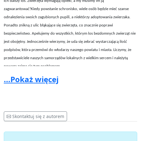
ich dalszy los. Zwierzęta wymagają opieki, a my musimy im ją
zagwarantować!Kiedy powstanie schronisko, wiele osób będzie mieć szanse
odnalezienia swoich zagubionych pupili, a niektórzy adoptowania zwierzaka.
Ponadto znikną z ulic błąkające się zwierzęta, co znacznie poprawi
bezpieczeństwo. Apelujemy do wszystkich, którym los bezdomnych zwierząt nie
jest obojętny. Jednocześnie wierzymy, że uda się zebrać wystarczającą ilość
podpisów, która przemówi do włodarzy naszego powiatu i miasta. Liczymy, że
przedstawiciele naszych samorządów lokalnych z wielkim sercem i należytą
powagą zajmą się tym problemem.
...Pokaż więcej
Skontaktuj się z autorem