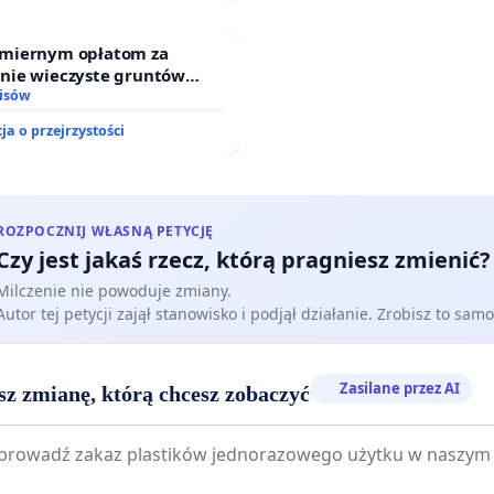
miernym opłatom za
nie wieczyste gruntów
ych przez rodzinne ogrody
isów
.
ja o przejrzystości
ROZPOCZNIJ WŁASNĄ PETYCJĘ
Czy jest jakaś rzecz, którą pragniesz zmienić?
Milczenie nie powoduje zmiany.
Autor tej petycji zajął stanowisko i podjął działanie. Zrobisz to samo
Zasilane przez AI
sz zmianę, którą chcesz zobaczyć