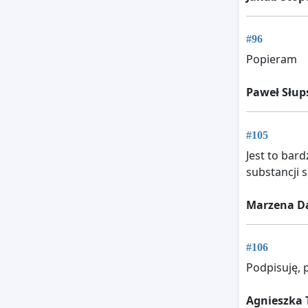
#96
Popieram
Paweł Słup
#105
Jest to bar
substancji 
Marzena D
#106
Podpisuję, 
Agnieszka