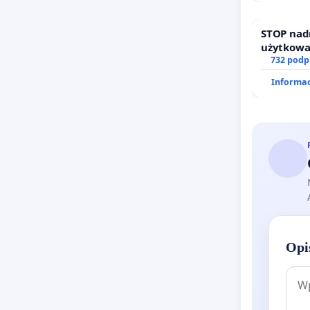
STOP nad
użytkowa
zajmowan
732 podp
działkowe
Informac
Opi