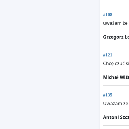
#108
uważam że t
Grzegorz Ł
#121
Chcę czuć s
Michał Wiś
#135
Uważam że n
Antoni Szc