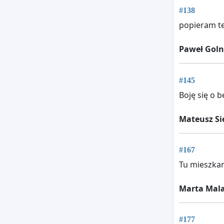
#138
popieram te
Paweł Goln
#145
Boję się o 
Mateusz Si
#167
Tu mieszka
Marta Mal
#177