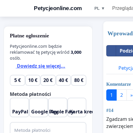
Petycjeonline.com
Przegląda
PL ▼
Wprowadz
Płatne ogłoszenie
Petycjeonline.com będzie
Podzi
reklamować tę petycję wśród
3,000
osób.
Dowiedz się więcej...
Petycj
5 €
10 €
20 €
40 €
80 €
Komentarze
Metoda płatności
1
2
»
#14
PayPal
Google Pay
Apple Pay
Karta kredytowa
Zgadzam się
zwierzęciem
Metoda płatności