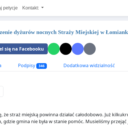
j petycje
Kontakt:
enie dyżurów nocnych Straży Miejskiej w Łomian
el się na Facebooku
a
Podpisy
Dodatkowa widzialność
346
, że straż miejską powinna działać całodobowo. Już kilku
, gdzie gmina nie była w stanie pomóc. Musieliśmy przejąć j