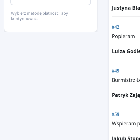
Justyna Bł
Wybierz metodę płatności, aby
kontynuować.
#42
Popieram
Luiza Godl
#49
Burmistrz Ł
Patryk Zaj
#59
Wspieram po
Jakub Stop