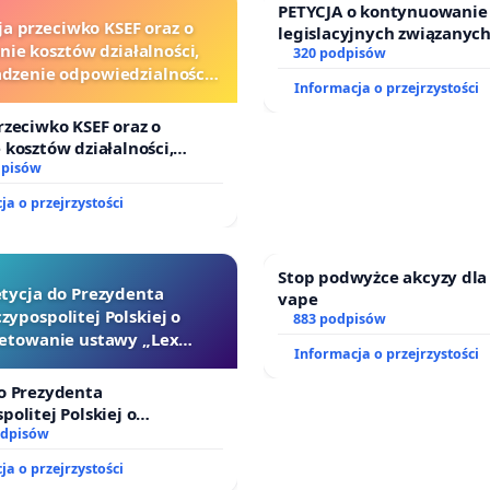
PETYCJA o kontynuowanie
ja przeciwko KSEF oraz o
legislacyjnych związanych
nie kosztów działalności,
prawa rodzinnego
320 podpisów
zenie odpowiedzialności
Informacja o przejrzystości
wej kluczowych urzędników
i sędziów
rzeciwko KSEF oraz o
 kosztów działalności,
enie odpowiedzialności
dpisów
ej kluczowych urzędników i
ja o przejrzystości
Stop podwyżce akcyzy dla
tycja do Prezydenta
vape
zypospolitej Polskiej o
883 podpisów
etowanie ustawy „Lex
Informacja o przejrzystości
Szarlatan”
o Prezydenta
politej Polskiej o
nie ustawy „Lex Szarlatan”
odpisów
ja o przejrzystości