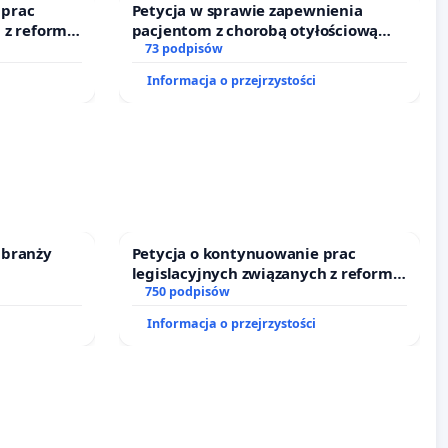
 prac
Petycja w sprawie zapewnienia
 z reformą
pacjentom z chorobą otyłościową
dostępu do kompleksowego leczenia
73 podpisów
oraz programów profilaktycznych.
Informacja o przejrzystości
 branży
Petycja o kontynuowanie prac
legislacyjnych związanych z reformą
prawa rodzinnego
750 podpisów
Informacja o przejrzystości