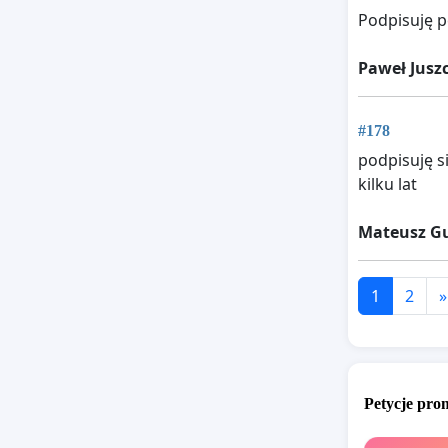
Podpisuję p
Paweł Jusz
#178
podpisuję s
kilku lat
Mateusz G
1
2
»
Petycje pr