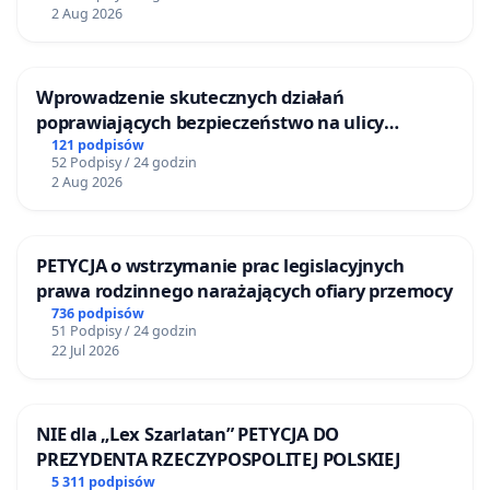
2 Aug 2026
Wprowadzenie skutecznych działań
poprawiających bezpieczeństwo na ulicy
Żeromskiego w Otwocku
121 podpisów
52 Podpisy / 24 godzin
2 Aug 2026
PETYCJA o wstrzymanie prac legislacyjnych
prawa rodzinnego narażających ofiary przemocy
736 podpisów
51 Podpisy / 24 godzin
22 Jul 2026
NIE dla „Lex Szarlatan” PETYCJA DO
PREZYDENTA RZECZYPOSPOLITEJ POLSKIEJ
5 311 podpisów