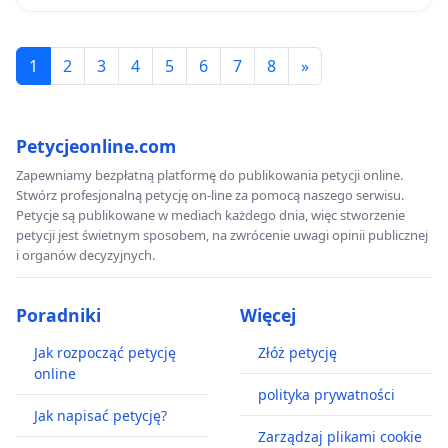
1
2
3
4
5
6
7
8
»
Petycjeonline.com
Zapewniamy bezpłatną platformę do publikowania petycji online.
Stwórz profesjonalną petycję on-line za pomocą naszego serwisu.
Petycje są publikowane w mediach każdego dnia, więc stworzenie
petycji jest świetnym sposobem, na zwrócenie uwagi opinii publicznej
i organów decyzyjnych.
Poradniki
Więcej
Jak rozpocząć petycję
Złóż petycję
online
polityka prywatności
Jak napisać petycję?
Zarządzaj plikami cookie