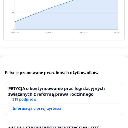
88
0
2019-11-26
2019-11-27
2019-11-28
2019-11-29
Petycje promowane przez innych użytkowników
PETYCJA o kontynuowanie prac legislacyjnych
związanych z reformą prawa rodzinnego
319 podpisów
Informacja o przejrzystości
NIE DLA SZKODLIWYCH INWESTYCJI W LESIE