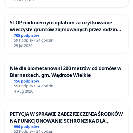
STOP nadmiernym opłatom za użytkowanie
wieczyste gruntów zajmowanych przez rodzinne
ogrody działkowe.
705 podpisów
59 Podpisy / 24 godzin
29 Jul 2026
Nie dla biometanowni 200 metrów od domów w
Biernatkach, gm. Wądroże Wielkie
156 podpisów
55 Podpisy / 24 godzin
4 Aug 2026
PETYCJA W SPRAWIE ZABEZPIECZENIA ŚRODKÓW
NA FUNKCJONOWANIE SCHRONISKA DLA
BEZDOMNYCH ZWIERZĄT W SKARYSZEWIE
996 podpisów
52 Podpisy / 24 godzin