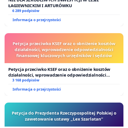
ŁAGIEWNICKIM I ARTURÓWKU
6 289 podpisów
Informacja o przejrzystości
Petycja przeciwko KSEF oraz o obniżenie kosztów
działalności, wprowadzenie odpowiedzialności
finansowej kluczowych urzędników i sędziów
Petycja przeciwko KSEF oraz o obniżenie kosztów
działalności, wprowadzenie odpowiedzialności
finansowej kluczowych urzędników i sędziów
3 168 podpisów
Informacja o przejrzystości
Petycja do Prezydenta Rzeczypospolitej Polskiej o
zawetowanie ustawy „Lex Szarlatan”