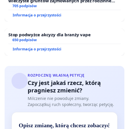
wieczyste gruntów zajmowanych przez rodzinne
ogrody działkowe.
705 podpisów
Informacja o przejrzystości
Stop podwyżce akcyzy dla branży vape
650 podpisów
Informacja o przejrzystości
ROZPOCZNIJ WŁASNĄ PETYCJĘ
Czy jest jakaś rzecz, którą
pragniesz zmienić?
Milczenie nie powoduje zmiany.
Zapoczątkuj ruch społeczny, tworząc petycję.
Opisz zmianę, którą chcesz zobaczyć