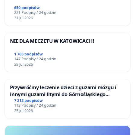
650 podpisów
221 Podpisy / 24 godzin
31 Jul 2026
NIE DLA MECZETU W KATOWICACH!
1 765 podpisów
147 Podpisy / 24 godzin
29 Jul 2026
Przywróćmy leczenie dzieci z guzami mózgu i
innymi guzami litymi do Górnośląskiego
Centrum Zdrowia Dziecka w Katowicach
7 212 podpisów
113 Podpisy / 24 godzin
25 Jul 2026